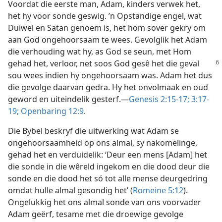
Voordat die eerste man, Adam, kinders verwek het,
het hy voor sonde geswig. ’n Opstandige engel, wat
Duiwel en Satan genoem is, het hom sover gekry om
aan God ongehoorsaam te wees. Gevolglik het Adam
die verhouding wat hy, as God se seun, met Hom
gehad
het, verloor, net soos God gesê het die geval
sou wees indien hy ongehoorsaam was. Adam het dus
die gevolge daarvan gedra. Hy het onvolmaak en oud
geword en uiteindelik gesterf.—
Genesis 2:15-17;
3:17-
19;
Openbaring 12:9
.
Die Bybel beskryf die uitwerking wat Adam se
ongehoorsaamheid op ons almal, sy nakomelinge,
gehad het en verduidelik: ‘Deur een mens [Adam] het
die sonde in die wêreld ingekom en die dood deur die
sonde en die dood het só tot alle mense deurgedring
omdat hulle almal gesondig het’ (
Romeine 5:12
).
Ongelukkig het ons almal sonde van ons voorvader
Adam geërf, tesame met die droewige gevolge