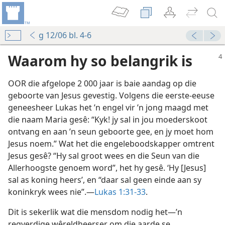
g 12/06 bl. 4-6
Waarom hy so belangrik is
OOR die afgelope 2 000 jaar is baie aandag op die
geboorte van Jesus gevestig. Volgens die eerste-eeuse
geneesheer Lukas het ’n engel vir ’n jong maagd met
die naam Maria gesê: “Kyk! jy sal in jou moederskoot
ontvang en aan ’n seun geboorte gee, en jy moet hom
Jesus noem.” Wat het die engeleboodskapper omtrent
Jesus gesê? “Hy sal groot wees en die Seun van die
Allerhoogste genoem word”, het hy gesê. ‘Hy [Jesus]
sal as koning heers’, en “daar sal geen einde aan sy
koninkryk wees nie”.—
Lukas 1:31-33
.
Dit is sekerlik wat die mensdom nodig het—’n
regverdige wêreldheerser om die aarde se