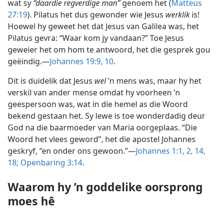
wat sy
“daardie regverdige man”
genoem het (
Matteus
27:19
). Pilatus het dus gewonder wie Jesus
werklik
is!
Hoewel hy geweet het dat Jesus van Galilea was, het
Pilatus gevra: “Waar kom jy vandaan?” Toe Jesus
geweier het om hom te antwoord, het die gesprek gou
geëindig.—
Johannes 19:9, 10
.
Dit is duidelik dat Jesus
wel
’n mens was, maar hy het
verskil van ander mense omdat hy voorheen ’n
geespersoon was, wat in die hemel as die Woord
bekend gestaan het. Sy lewe is toe wonderdadig deur
God na die baarmoeder van Maria oorgeplaas. “Die
Woord het vlees geword”, het die apostel Johannes
geskryf, “en onder ons gewoon.”—
Johannes 1:1, 2,
14,
18;
Openbaring 3:14
.
Waarom hy ’n goddelike oorsprong
moes hê