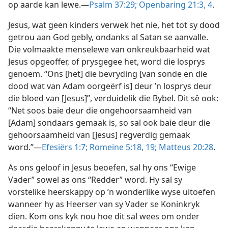
op aarde kan lewe.—
Psalm 37:29;
Openbaring 21:3, 4
.
Jesus, wat geen kinders verwek het nie, het tot sy dood
getrou aan God gebly, ondanks al Satan se aanvalle.
Die volmaakte menselewe van onkreukbaarheid wat
Jesus opgeoffer, of prysgegee het, word die losprys
genoem. “Ons [het] die bevryding [van sonde en die
dood wat van Adam oorgeërf is] deur ’n losprys deur
die bloed van [Jesus]”, verduidelik die Bybel. Dit sê ook:
“Net soos baie deur die ongehoorsaamheid van
[Adam] sondaars gemaak is, so sal ook baie deur die
gehoorsaamheid van [Jesus] regverdig gemaak
word.”—
Efesiërs 1:7;
Romeine 5:18, 19;
Matteus 20:28
.
As ons geloof in Jesus beoefen, sal hy ons “Ewige
Vader” sowel as ons “Redder” word. Hy sal sy
vorstelike heerskappy op ’n wonderlike wyse uitoefen
wanneer hy as Heerser van sy Vader se Koninkryk
dien. Kom ons kyk nou hoe dit sal wees om onder