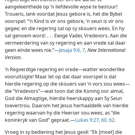
aangeleenthede op ’n liefdevolle wyse te bestuur!
Trouens, lank voordat Jesus gebore is, het die Bybel
voorspel: “’n Kind is vir ons gebore, ’n seun is vir ons
gegee; en die regering sal op sy skouers wees. En hy
sal genoem word: . . . Ewige Vader, Vredevors. Aan die
vermeerdering van sy regering en aan vrede sal daar
geen einde wees nie.”—
Jesaja 9:6, 7
,
New International
Version
.
’n Regverdige regering en vrede—watter wonderlike
vooruitsigte! Maar let op dat daar voorspel is dat
hierdie regering op die skouers van ’n vors sou wees—
die “Vredevors”—wat toon dat die Koning oor almal,
God die Almagtige, hierdie heerskappy aan Sy Seun
toevertrou. Daarom het Jesus herhaaldelik van hierdie
regering waarvan hy die Heerser sou wees, as “die
koninkryk van God” gepraat.—
Lukas 9:27,
60,
62
.
Vroeg in sy bediening het Jesus gesê: “Ek [moet] die