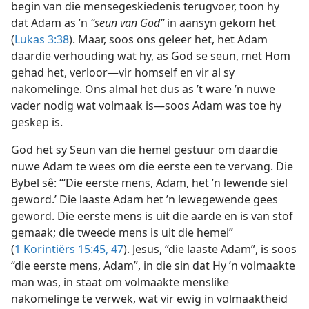
begin van die mensegeskiedenis terugvoer, toon hy
dat Adam as ’n
“seun van God”
in aansyn gekom het
(
Lukas 3:38
). Maar, soos ons geleer het, het Adam
daardie verhouding wat hy, as God se seun, met Hom
gehad het, verloor—vir homself en vir al sy
nakomelinge. Ons almal het dus as ’t ware ’n nuwe
vader nodig wat volmaak is—soos Adam was toe hy
geskep is.
God het sy Seun van die hemel gestuur om daardie
nuwe Adam te wees om die eerste een te vervang. Die
Bybel sê: “‘Die eerste mens, Adam, het ’n lewende siel
geword.’ Die laaste Adam het ’n lewegewende gees
geword. Die eerste mens is uit die aarde en is van stof
gemaak; die tweede mens is uit die hemel”
(
1 Korintiërs 15:45,
47
). Jesus, “die laaste Adam”, is soos
“die eerste mens, Adam”, in die sin dat Hy ’n volmaakte
man was, in staat om volmaakte menslike
nakomelinge te verwek, wat vir ewig in volmaaktheid