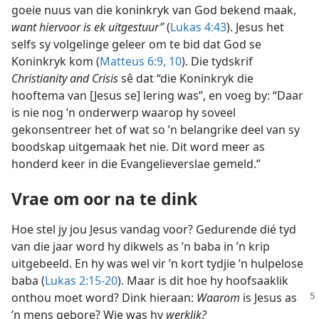
goeie nuus van die koninkryk van God bekend maak,
want hiervoor is ek uitgestuur”
(
Lukas 4:43
). Jesus het
selfs sy volgelinge geleer om te bid dat God se
Koninkryk kom (
Matteus 6:9, 10
). Die tydskrif
Christianity and Crisis
sê dat “die Koninkryk die
hooftema van [Jesus se] lering was”, en voeg by: “Daar
is nie nog ’n onderwerp waarop hy soveel
gekonsentreer het of wat so ’n belangrike deel van sy
boodskap uitgemaak het nie. Dit word meer as
honderd keer in die Evangelieverslae gemeld.”
Vrae om oor na te dink
Hoe stel jy jou Jesus vandag voor? Gedurende dié tyd
van die jaar word hy dikwels as ’n baba in ’n krip
uitgebeeld. En hy was wel vir ’n kort tydjie ’n hulpelose
baba (
Lukas 2:15-20
). Maar is dit hoe hy hoofsaaklik
onthou moet
word? Dink hieraan:
Waarom
is Jesus as
’n mens gebore? Wie was hy
werklik?