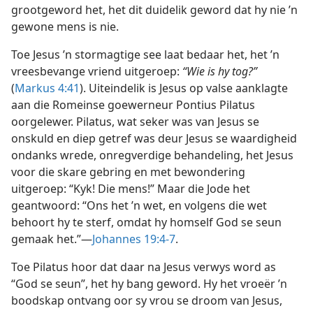
grootgeword het, het dit duidelik geword dat hy nie ’n
gewone mens is nie.
Toe Jesus ’n stormagtige see laat bedaar het, het ’n
vreesbevange vriend uitgeroep:
“Wie is hy tog?”
(
Markus 4:41
). Uiteindelik is Jesus op valse aanklagte
aan die Romeinse goewerneur Pontius Pilatus
oorgelewer. Pilatus, wat seker was van Jesus se
onskuld en diep getref was deur Jesus se waardigheid
ondanks wrede, onregverdige behandeling, het Jesus
voor die skare gebring en met bewondering
uitgeroep: “Kyk! Die mens!” Maar die Jode het
geantwoord: “Ons het ’n wet, en volgens die wet
behoort hy te sterf, omdat hy homself God se seun
gemaak het.”—
Johannes 19:4-7
.
Toe Pilatus hoor dat daar na Jesus verwys word as
“God se seun”, het hy bang geword. Hy het vroeër ’n
boodskap ontvang oor sy vrou se droom van Jesus,