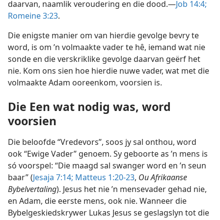
daarvan, naamlik veroudering en die dood.—
Job 14:4;
Romeine 3:23
.
Die enigste manier om van hierdie gevolge bevry te
word, is om ’n volmaakte vader te hê, iemand wat nie
sonde en die verskriklike gevolge daarvan geërf het
nie. Kom ons sien hoe hierdie nuwe vader, wat met die
volmaakte Adam ooreenkom, voorsien is.
Die Een wat nodig was, word
voorsien
Die beloofde “Vredevors”, soos jy sal onthou, word
ook “Ewige Vader” genoem. Sy geboorte as ’n mens is
só voorspel: “Die maagd sal swanger word en ’n seun
baar” (
Jesaja 7:14;
Matteus 1:20-23
,
Ou Afrikaanse
Bybelvertaling
). Jesus het nie ’n mensevader gehad nie,
en Adam, die eerste mens, ook nie. Wanneer die
Bybelgeskiedskrywer Lukas Jesus se geslagslyn tot die