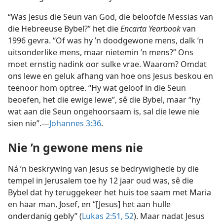
“Was Jesus die Seun van God, die beloofde Messias van
die Hebreeuse Bybel?” het die
Encarta Yearbook
van
1996 gevra. “Of was hy ’n doodgewone mens, dalk ’n
uitsonderlike mens, maar nietemin ’n mens?” Ons
moet ernstig nadink oor sulke vrae. Waarom? Omdat
ons lewe en geluk afhang van hoe ons Jesus beskou en
teenoor hom optree. “Hy wat geloof in die Seun
beoefen, het die ewige lewe”, sê die Bybel, maar “hy
wat aan die Seun ongehoorsaam is, sal die lewe nie
sien nie”.—
Johannes 3:36
.
Nie ’n gewone mens nie
Ná ’n beskrywing van Jesus se bedrywighede by die
tempel in Jerusalem toe hy 12 jaar oud was, sê die
Bybel dat hy teruggekeer het huis toe saam met Maria
en haar man, Josef, en “[Jesus] het aan hulle
onderdanig gebly” (
Lukas 2:51, 52
). Maar nadat Jesus