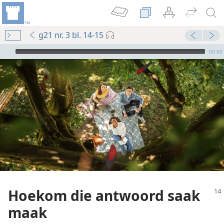
g21 nr. 3 bl. 14-15
Audio Player
00:00
Hoekom die antwoord saak
maak