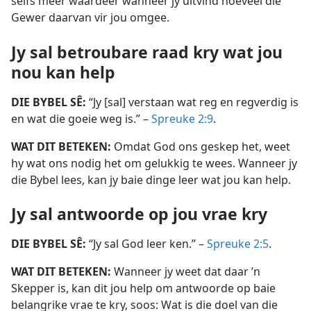
selfs meer waardeer wanneer jy uitvind hoeveel die
Gewer daarvan vir jou omgee.
Jy sal betroubare raad kry wat jou
nou kan help
DIE BYBEL SÊ:
“Jy [sal] verstaan wat reg en regverdig is
en wat die goeie weg is.” –
Spreuke 2:9
.
WAT DIT BETEKEN:
Omdat God ons geskep het, weet
hy wat ons nodig het om gelukkig te wees. Wanneer jy
die Bybel lees, kan jy baie dinge leer wat jou kan help.
Jy sal antwoorde op jou vrae kry
DIE BYBEL SÊ:
“Jy sal God leer ken.” –
Spreuke 2:5
.
WAT DIT BETEKEN:
Wanneer jy weet dat daar ’n
Skepper is, kan dit jou help om antwoorde op baie
belangrike vrae te kry, soos: Wat is die doel van die