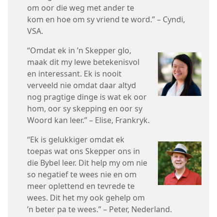
om oor die weg met ander te
kom en hoe om sy vriend te word.” – Cyndi,
VSA.
“Omdat ek in ’n Skepper glo,
maak dit my lewe betekenisvol
en interessant. Ek is nooit
verveeld nie omdat daar altyd
nog pragtige dinge is wat ek oor
hom, oor sy skepping en oor sy
Woord kan leer.” – Elise, Frankryk.
“Ek is gelukkiger omdat ek
toepas wat ons Skepper ons in
die Bybel leer. Dit help my om nie
so negatief te wees nie en om
meer oplettend en tevrede te
wees. Dit het my ook gehelp om
’n beter pa te wees.” – Peter, Nederland.