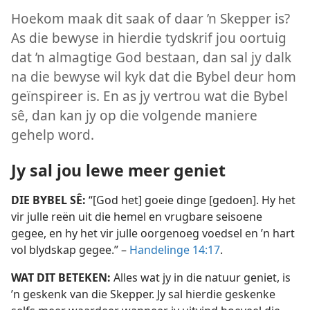
Hoekom maak dit saak of daar ’n Skepper is?
As die bewyse in hierdie tydskrif jou oortuig
dat ’n almagtige God bestaan, dan sal jy dalk
na die bewyse wil kyk dat die Bybel deur hom
geïnspireer is. En as jy vertrou wat die Bybel
sê, dan kan jy op die volgende maniere
gehelp word.
Jy sal jou lewe meer geniet
DIE BYBEL SÊ:
“[God het] goeie dinge [gedoen]. Hy het
vir julle reën uit die hemel en vrugbare seisoene
gegee, en hy het vir julle oorgenoeg voedsel en ’n hart
vol blydskap gegee.” –
Handelinge 14:17
.
WAT DIT BETEKEN:
Alles wat jy in die natuur geniet, is
’n geskenk van die Skepper. Jy sal hierdie geskenke