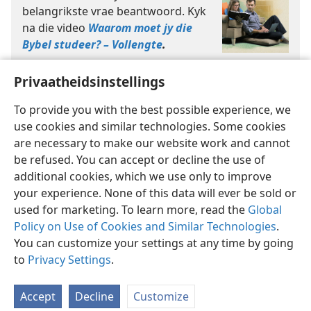
belangrikste vrae beantwoord. Kyk
na die video
Waarom moet jy die
Bybel studeer? – Vollengte
.
Privaatheidsinstellings
To provide you with the best possible experience, we
use cookies and similar technologies. Some cookies
are necessary to make our website work and cannot
Afrikaans
Deel
Voorkeure
be refused. You can accept or decline the use of
additional cookies, which we use only to improve
Copyright
© 2026 Watch Tower Bible and Tract Society of Pennsylvania
Gebruiksvoorwaardes
Privaatheidsbeleid
Privaatheidsinstellings
your experience. None of this data will ever be sold or
Meld aan
JW.ORG
used for marketing. To learn more, read the
Global
Policy on Use of Cookies and Similar Technologies
.
You can customize your settings at any time by going
to
Privacy Settings
.
Accept
Decline
Customize