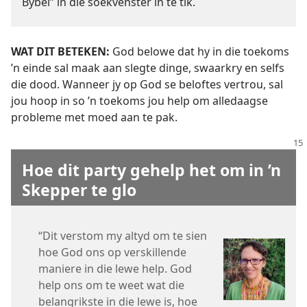
Bybel” in die soekvenster in te tik.
WAT DIT BETEKEN:
God belowe dat hy in die toekoms
’n einde sal maak aan slegte dinge, swaarkry en selfs
die dood. Wanneer jy op God se beloftes vertrou, sal
jou hoop in so ’n toekoms jou help om alledaagse
probleme met moed aan te pak.
Hoe dit party gehelp het om in ’n
Skepper te glo
“Dit verstom my altyd om te sien
hoe God ons op verskillende
maniere in die lewe help. God
help ons om te weet wat die
belangrikste in die lewe is, hoe