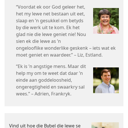
“Voordat ek oor God geleer het,
het my lewe net bestaan uit eet,
slaap en ’n gesukkel om betyds
by die werk uit te kom. Ek het
glad nie die lewe geniet nie! Nou
sien ek die lewe as ’n
ongelooflike wonderlike geskenk – iets wat ek
moet geniet en waardeer.” – Liz, Estland.
“Ek is ’n angstige mens. Maar dit
help my om te weet dat daar ’n
einde aan goddeloosheid,
ongeregtigheid en swaarkry sal
wees.” – Adrien, Frankryk.
Vind uit hoe die Bybel die lewe se