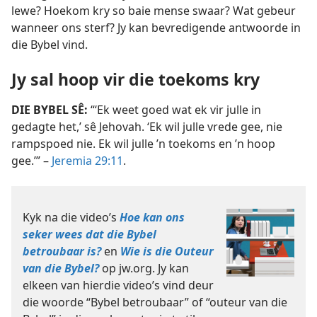
lewe? Hoekom kry so baie mense swaar? Wat gebeur
wanneer ons sterf? Jy kan bevredigende antwoorde in
die Bybel vind.
Jy sal hoop vir die toekoms kry
DIE BYBEL SÊ:
“‘Ek weet goed wat ek vir julle in
gedagte het,’ sê Jehovah. ‘Ek wil julle vrede gee, nie
rampspoed nie. Ek wil julle ’n toekoms en ’n hoop
gee.’” –
Jeremia 29:11
.
Kyk na die video’s
Hoe kan ons
seker wees dat die Bybel
betroubaar is?
en
Wie is die Outeur
van die Bybel?
op jw.org. Jy kan
elkeen van hierdie video’s vind deur
die woorde “Bybel betroubaar” of “outeur van die