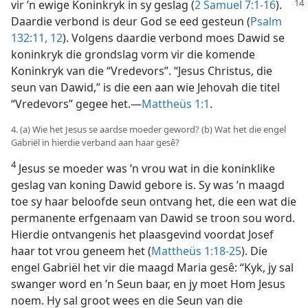
vir ’n ewige Koninkryk in sy geslag (
2 Samuel
7:1-16
).
Daardie verbond is deur God se eed gesteun (
Psalm
132:11, 12
). Volgens daardie verbond moes Dawid se
koninkryk die grondslag vorm vir die komende
Koninkryk van die “Vredevors”. “Jesus Christus, die
seun van Dawid,” is die een aan wie Jehovah die titel
“Vredevors” gegee het.—
Mattheüs 1:1
.
4. (a) Wie het Jesus se aardse moeder geword? (b) Wat het die engel
Gabriël in hierdie verband aan haar gesê?
4
Jesus se moeder was ’n vrou wat in die koninklike
geslag van koning Dawid gebore is. Sy was ’n maagd
toe sy haar beloofde seun ontvang het, die een wat die
permanente erfgenaam van Dawid se troon sou word.
Hierdie ontvangenis het plaasgevind voordat Josef
haar tot vrou geneem het (
Mattheüs 1:18-25
). Die
engel Gabriël het vir die maagd Maria gesê: “Kyk, jy sal
swanger word en ’n Seun baar, en jy moet Hom Jesus
noem. Hy sal groot wees en die Seun van die