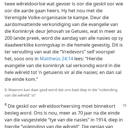
twee wêreldoorloë wat gevoer is oor die geskil oor wie
oor die aarde gaan heers. Hy het nou met die
Verenigde Volke-organisasie te kampe. Deur die
aardomvattende verkondiging van die evangelie van
die Koninkryk deur Jehovah se Getuies, wat in meer as
200 lande preek, word die aandag van alle nasies op sy
daadwerklike koningskap in die hemele gevestig. Dit is
ter vervulling van wat die “Vredevors” self voorspel
het, soos ons in
Mattheüs 24:14
lees: “Hierdie
evangelie van die koninkryk sal verkondig word in die
hele wêreld tot ’n getuienis vir al die nasies; en dan sal
die einde kom.”
8. Waarom kan daar gesê word dat ons baie diep in die “voleinding
van die wêreld” is?
8
Die geskil oor wêreldoorheersing moet binnekort
besleg word. Ons is nou, meer as 70 jaar na die einde
van die vasgestelde “tye van die nasies” in 1914, diep in
hierdie “voleinding van die wêreld”. Die geslag van