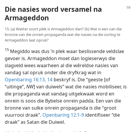
Die nasies word versamel na
Armageddon
15. (a) Watter soort plek is Armageddon dan? (b) Wat is een van die
bronne van die onrein propaganda wat die nasies na die oorlog te
Armageddon laat opruk?
15
Megiddo was dus ’n plek waar beslissende veldslae
gevoer is. Armageddon moet dan logieserwys die
slagveld wees waarheen al die wêreldse nasies van
vandag sal opruk onder die dryfkrag wat in
Openbaring 16:13, 14
beskryf is. Die “geeste [of
“uitinge”,
NW
] van duiwels” wat die nasies mobiliseer, is
die propaganda wat vandag uitgekwaak word en
onrein is soos die Bybelse onrein padda. Een van die
bronne van sulke onrein propaganda is die “groot
vuurrooi draak”.
Openbaring 12:1-9
identifiseer “die
draak” as Satan die Duiwel.