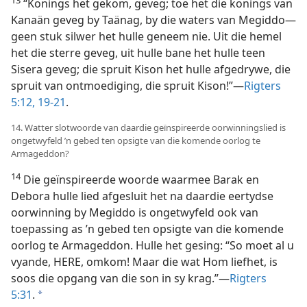
“Konings het gekom, geveg; toe het die konings van
Kanaän geveg by Taänag, by die waters van Megiddo—
geen stuk silwer het hulle geneem nie. Uit die hemel
het die sterre geveg, uit hulle bane het hulle teen
Sisera geveg; die spruit Kison het hulle afgedrywe, die
spruit van ontmoediging, die spruit Kison!”—
Rigters
5:12,
19-21
.
14. Watter slotwoorde van daardie geïnspireerde oorwinningslied is
ongetwyfeld ’n gebed ten opsigte van die komende oorlog te
Armageddon?
14
Die geïnspireerde woorde waarmee Barak en
Debora hulle lied afgesluit het na daardie eertydse
oorwinning by Megiddo is ongetwyfeld ook van
toepassing as ’n gebed ten opsigte van die komende
oorlog te Armageddon. Hulle het gesing: “So moet al u
vyande, HERE, omkom! Maar die wat Hom liefhet, is
soos die opgang van die son in sy krag.”—
Rigters
5:31
.
a