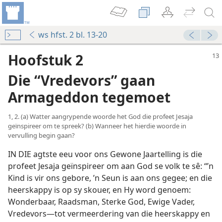
ws hfst. 2 bl. 13-20
Hoofstuk 2
Die “Vredevors” gaan
Armageddon tegemoet
1, 2. (a) Watter aangrypende woorde het God die profeet Jesaja
geïnspireer om te spreek? (b) Wanneer het hierdie woorde in
vervulling begin gaan?
IN DIE agtste eeu voor ons Gewone Jaartelling is die
profeet Jesaja geïnspireer om aan God se volk te sê: “’n
Kind is vir ons gebore, ’n Seun is aan ons gegee; en die
heerskappy is op sy skouer, en Hy word genoem:
Wonderbaar, Raadsman, Sterke God, Ewige Vader,
Vredevors—tot vermeerdering van die heerskappy en