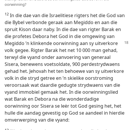
oorwinning?
12
In die dae van die Israelitiese rigters het die God van
die Bybel verbonde geraak aan Megiddo en aan die
spruit Kison daar naby. In die dae van rigter Barak en
die profetes Debora het God in die omgewing van
Megiddo ’n klinkende oorwinning
aan sy uitverkore
volk gegee. Rigter Barak het net 10 000 man gehad,
terwyl die vyand onder aanvoering van generaal
Sisera, benewens voetsoldate, 900 perdestrydwaens
gehad het. Jehovah het ten behoewe van sy uitverkore
volk in die stryd getree en ’n skielike oorstroming
veroorsaak wat daardie gedugte strydwaens van die
vyand immobiel gemaak het. In die oorwinningslied
wat Barak en Debora na die wonderdadige
oorwinning oor Sisera se leër tot God gesing het, het
hulle die aandag gevestig op God se aandeel in hierdie
omverwerping van die vyand:
13