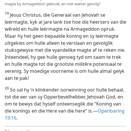
magte by Armageddon gebruik, en met watter gevolg?
19
Jesus Christus, die Generaal van Jehovah se
leërmagte, kyk al jare lank toe hoe die heersers van die
wêreld en hulle leërmagte na Armageddon opruk.
Maar hy het geen bepaalde koning en sy leërmagte
uitgekies om hulle alleen te verslaan en gevolglik
stuksgewyse met die vyandelike magte af te reken nie.
Inteendeel, hy gee hulle genoeg tyd om saam te trek
en hulle magte tot die grootste militêre potensiaal te
verenig. Sy moedige voorneme is om hulle almal gelyk
aan te pak!
20
So sal hy ’n klinkender oorwinning oor hulle behaal,
tot die eer van sy Opperbevelhebber, Jehovah God, en
om te bewys dat hyself onteenseglik die “Koning van
die konings en die Here van die here” is.—
Openbaring
19:16
.