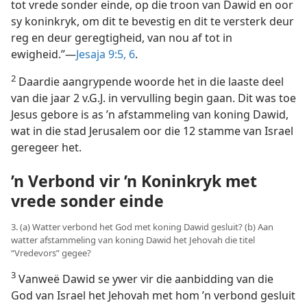
tot vrede sonder einde, op die troon van Dawid en oor
sy koninkryk, om dit te bevestig en dit te versterk deur
reg en deur geregtigheid, van nou af tot in
ewigheid.”—
Jesaja 9:5, 6
.
2
Daardie aangrypende woorde het in die laaste deel
van die jaar 2 v.G.J. in vervulling begin gaan. Dit was toe
Jesus gebore is as ’n afstammeling van koning Dawid,
wat in die stad Jerusalem oor die 12 stamme van Israel
geregeer het.
’n Verbond vir ’n Koninkryk met
vrede sonder einde
3. (a) Watter verbond het God met koning Dawid gesluit? (b) Aan
watter afstammeling van koning Dawid het Jehovah die titel
“Vredevors” gegee?
3
Vanweë Dawid se ywer vir die aanbidding van die
God van Israel het Jehovah met hom ’n verbond gesluit