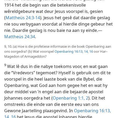
1914 het die begin van die betekenisvolle
wêreldgebeure wat deur Jesus voorspel is, gesien
(
Mattheüs 24:3-14
). Jesus het gesê dat daardie geslag
nie sou verbygaan voordat al hierdie dinge gebeur het
nie. Daardie geslag is nou baie na aan sy einde.—
Mattheüs 24:34
.
9, 10. (a) Hoe is die profetiese informasie in die boek Openbaring aan
ons oorgedra? (b) Wat voorspel
Openbaring 16:13, 14,
16
oor Har–
Magedon of Armageddon?
9
Wat lê dus in die nabye toekoms voor, en wat gaan
die “Vredevors” tegemoet? Hyself is gebruik om dit te
voorspel in die heel laaste boek van die Bybel, die
Openbaring, wat God aan hom gegee het en wat hy
deur middel van ’n engel aan die bejaarde apostel
Johannes oorgedra het (
Openbaring 1:1, 2
). Dit het
omstreeks die einde van die eerste eeu van ons
Gewone Jaartelling plaasgevind. In
Openbaring 16:13,
14,
16
het Jesus die apostel Johannes hierdie