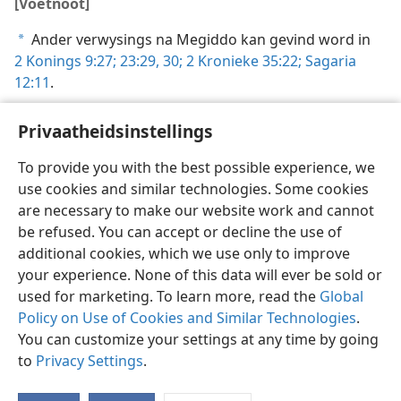
[Voetnoot]
Ander verwysings na Megiddo kan gevind word in
a
2 Konings 9:27;
23:29, 30;
2 Kronieke 35:22;
Sagaria
12:11
.
Privaatheidsinstellings
To provide you with the best possible experience, we
use cookies and similar technologies. Some cookies
Afrikaans
Deel
Voorkeure
are necessary to make our website work and cannot
Copyright
© 2026 Watch Tower Bible and Tract Society of Pennsylvania
be refused. You can accept or decline the use of
Gebruiksvoorwaardes
Privaatheidsbeleid
Privaatheidsinstellings
Meld aan
JW.ORG
additional cookies, which we use only to improve
your experience. None of this data will ever be sold or
used for marketing. To learn more, read the
Global
Policy on Use of Cookies and Similar Technologies
.
You can customize your settings at any time by going
to
Privacy Settings
.