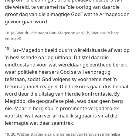
die wêreld, te versamel na “die oorlog van daardie
groot dag van die almagtige God” wat te Armageddon
gevoer gaan word.
18. (a) Wat dui die naam Har–Magedon aan? (b) Wat sou ’n berg
voorstel?
18
Har–Magedon beeld dus ’n wêreldsituasie af wat op
’n beslissende oorlog uitloop. Dit stel daardie
eindtoestand voor wat wêreldaangeleenthede bereik
waar politieke heersers God se wil eendragtig
teëstaan, sodat God volgens sy voorneme met ’n
teenmag moet reageer. Die toekoms gaan dus bepaal
word deur die uitslag van hierdie konfrontasie. By
Megiddo, die geografiese plek, was daar geen berg
nie. Maar ’n berg sou ’n prominente vergaderplek
voorstel wat van ver af maklik sigbaar is vir al die
leërmagte wat daar saamtrek.
19, 20. Watter strategie sal die Generaal van Jehovah se hemelse