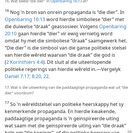
16. Wat beeld “die dier” in
Openbaring 16:13
af?
16
Nog ’n bron van onrein propaganda is “die dier”. In
Openbaring 16:13
word hierdie simboliese “dier” met
die duiwelse “draak” geassosieer. Volgens
Openbaring
20:10
gaan hierdie “dier” vir ewig vernietig word
omdat hy met die simboliese “draak” saamgewerk het.
“Die dier” is die simbool van die ganse politieke stelsel
van hierdie wêreld waarvan “die draak” die god is
(
2 Korinthiërs 4:4
). Dit sluit al die uiteenlopende
politieke regerings van hierdie wêreld in.—Vergelyk
Daniël 7:17;
8:20,
22
.
17. Wat is die uitwerking van die paddaägtige propaganda wat uit “die
dier” voortkom?
17
So ’n wêreldstelsel van politieke heerskappy het sy
kenmerkende propaganda. En hierdie kwakende,
paddaägtige propaganda is ’n geïnspireerde uiting
wat saam met die geïnspireerde uiting van “die draak”
help om “die konings”, of die politieke
heersers van