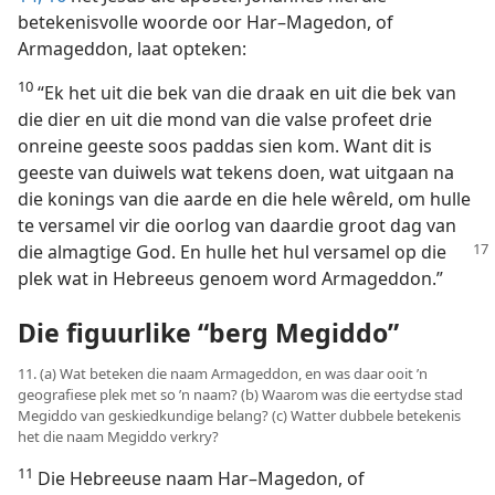
betekenisvolle woorde oor Har–Magedon, of
Armageddon, laat opteken:
10
“Ek het uit die bek van die draak en uit die bek van
die dier en uit die mond van die valse profeet drie
onreine geeste soos paddas sien kom. Want dit is
geeste van duiwels wat tekens doen, wat uitgaan na
die konings van die aarde en die hele wêreld, om hulle
te versamel vir die oorlog van daardie groot dag van
die almagtige God. En hulle het hul versamel
op die
plek wat in Hebreeus genoem word Armageddon.”
Die figuurlike “berg Megiddo”
11. (a) Wat beteken die naam Armageddon, en was daar ooit ’n
geografiese plek met so ’n naam? (b) Waarom was die eertydse stad
Megiddo van geskiedkundige belang? (c) Watter dubbele betekenis
het die naam Megiddo verkry?
11
Die Hebreeuse naam Har–Magedon, of