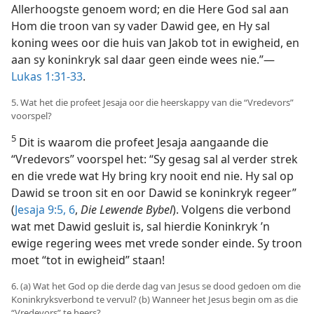
Allerhoogste genoem word; en die Here God sal aan
Hom die troon van sy vader Dawid gee, en Hy sal
koning wees oor die huis van Jakob tot in ewigheid, en
aan sy koninkryk sal daar geen einde wees nie.”—
Lukas 1:31-33
.
5. Wat het die profeet Jesaja oor die heerskappy van die “Vredevors”
voorspel?
5
Dit is waarom die profeet Jesaja aangaande die
“Vredevors” voorspel het: “Sy gesag sal al verder strek
en die vrede wat Hy bring kry nooit end nie. Hy sal op
Dawid se troon sit en oor Dawid se koninkryk regeer”
(
Jesaja 9:5, 6
,
Die Lewende Bybel
). Volgens die verbond
wat met Dawid gesluit is, sal hierdie Koninkryk ’n
ewige regering wees met vrede sonder einde. Sy troon
moet “tot in ewigheid” staan!
6. (a) Wat het God op die derde dag van Jesus se dood gedoen om die
Koninkryksverbond te vervul? (b) Wanneer het Jesus begin om as die
“Vredevors” te heers?