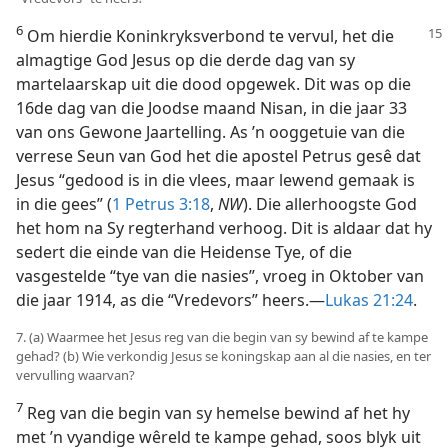
6
Om hierdie Koninkryksverbond te vervul, het die
almagtige God Jesus op die derde dag van sy
martelaarskap uit die dood opgewek. Dit was op die
16de dag van die Joodse maand Nisan, in die jaar 33
van ons Gewone Jaartelling. As ’n ooggetuie van die
verrese Seun van God het die apostel Petrus gesê dat
Jesus “gedood is in die vlees, maar lewend gemaak is
in die gees” (
1 Petrus 3:18
,
NW
). Die allerhoogste God
het hom na Sy regterhand verhoog. Dit is aldaar dat hy
sedert die einde van die Heidense Tye, of die
vasgestelde “tye van die nasies”, vroeg in Oktober van
die jaar 1914, as die “Vredevors” heers.—
Lukas 21:24
.
7. (a) Waarmee het Jesus reg van die begin van sy bewind af te kampe
gehad? (b) Wie verkondig Jesus se koningskap aan al die nasies, en ter
vervulling waarvan?
7
Reg van die begin van sy hemelse bewind af het hy
met ’n vyandige wêreld te kampe gehad, soos blyk uit