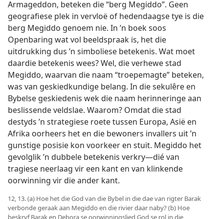
Armageddon, beteken die “berg Megiddo”. Geen
geografiese plek in vervloë of hedendaagse tye is die
berg Megiddo genoem nie. In ’n boek soos
Openbaring wat vol beeldspraak is, het die
uitdrukking dus ’n simboliese betekenis. Wat moet
daardie betekenis wees? Wel, die verhewe stad
Megiddo, waarvan die naam “troepemagte” beteken,
was van geskiedkundige belang. In die sekulêre en
Bybelse geskiedenis wek die naam herinneringe aan
beslissende veldslae. Waarom? Omdat die stad
destyds ’n strategiese roete tussen Europa, Asië en
Afrika oorheers het en die bewoners invallers uit ’n
gunstige posisie kon voorkeer en stuit. Megiddo het
gevolglik ’n dubbele betekenis verkry—dié van
tragiese neerlaag vir een kant en van klinkende
oorwinning vir die ander kant.
12, 13. (a) Hoe het die God van die Bybel in die dae van rigter Barak
verbonde geraak aan Megiddo en die rivier daar naby? (b) Hoe
beskryf Barak en Debora se oorwinningslied God se rol in die