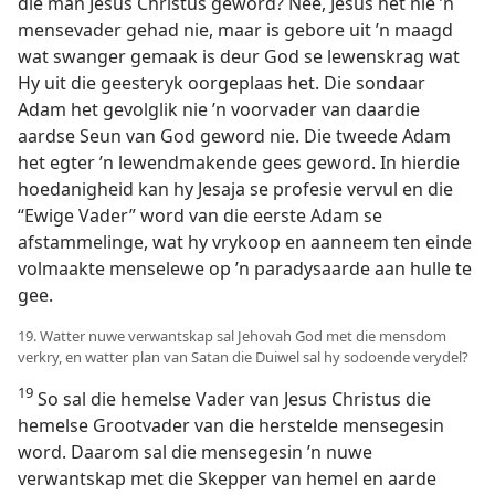
die man Jesus Christus geword? Nee, Jesus het nie ’n
mensevader gehad nie, maar is gebore uit ’n maagd
wat swanger gemaak is deur God se lewenskrag wat
Hy uit die geesteryk oorgeplaas het. Die sondaar
Adam het gevolglik nie ’n voorvader van daardie
aardse Seun van God geword nie. Die tweede Adam
het egter ’n lewendmakende gees geword. In hierdie
hoedanigheid kan hy Jesaja se profesie vervul en die
“Ewige Vader” word van die eerste Adam se
afstammelinge, wat hy vrykoop en aanneem ten einde
volmaakte menselewe op ’n paradysaarde aan hulle te
gee.
19. Watter nuwe verwantskap sal Jehovah God met die mensdom
verkry, en watter plan van Satan die Duiwel sal hy sodoende verydel?
19
So sal die hemelse Vader van Jesus Christus die
hemelse Grootvader van die herstelde mensegesin
word. Daarom sal die mensegesin ’n nuwe
verwantskap met die Skepper van hemel en aarde