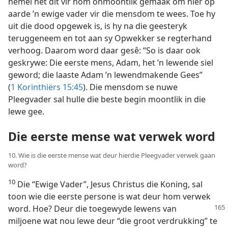
hemel het dit vir hom onmoontlik gemaak om hier op
aarde ’n ewige vader vir die mensdom te wees. Toe hy
uit die dood opgewek is, is hy na die geesteryk
teruggeneem en tot aan sy Opwekker se regterhand
verhoog. Daarom word daar gesê: “So is daar ook
geskrywe: Die eerste mens, Adam, het ’n lewende siel
geword; die laaste Adam ’n lewendmakende Gees”
(
1 Korinthiërs 15:45
). Die mensdom se nuwe
Pleegvader sal hulle die beste begin moontlik in die
lewe gee.
Die eerste mense wat verwek word
10. Wie is die eerste mense wat deur hierdie Pleegvader verwek gaan
word?
10
Die “Ewige Vader”, Jesus Christus die Koning, sal
toon wie die eerste persone is wat deur hom verwek
word. Hoe? Deur die toegewyde lewens van
miljoene wat nou lewe deur “die groot verdrukking” te