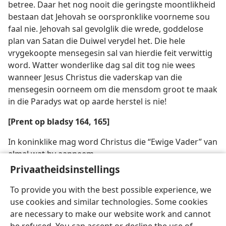
betree. Daar het nog nooit die geringste moontlikheid
bestaan dat Jehovah se oorspronklike voorneme sou
faal nie. Jehovah sal gevolglik die wrede, goddelose
plan van Satan die Duiwel verydel het. Die hele
vrygekoopte mensegesin sal van hierdie feit verwittig
word. Watter wonderlike dag sal dit tog nie wees
wanneer Jesus Christus die vaderskap van die
mensegesin oorneem om die mensdom groot te maak
in die Paradys wat op aarde herstel is nie!
[Prent op bladsy 164, 165]
In koninklike mag word Christus die “Ewige Vader” van
almal wat hy aanneem
Privaatheidsinstellings
To provide you with the best possible experience, we
use cookies and similar technologies. Some cookies
are necessary to make our website work and cannot