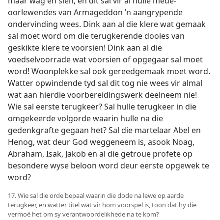
maar wag en sien, en dit sal vir al hulle mede-
oorlewendes van Armageddon ’n aangrypende
ondervinding wees. Dink aan al die klere wat gemaak
sal moet word om die terugkerende dooies van
geskikte klere te voorsien! Dink aan al die
voedselvoorrade wat voorsien of opgegaar sal moet
word! Woonplekke sal ook gereedgemaak moet word.
Watter opwindende tyd sal dit tog nie wees vir almal
wat aan hierdie voorbereidingswerk deelneem nie!
Wie sal eerste terugkeer? Sal hulle terugkeer in die
omgekeerde volgorde waarin hulle na die
gedenkgrafte gegaan het? Sal die martelaar Abel en
Henog, wat deur God weggeneem is, asook Noag,
Abraham, Isak, Jakob en al die getroue profete op
besondere wyse beloon word deur eerste opgewek te
word?
17. Wie sal die orde bepaal waarin die dode na lewe op aarde
terugkeer, en watter titel wat vir hom voorspel is, toon dat hy die
vermoë het om sy verantwoordelikhede na te kom?