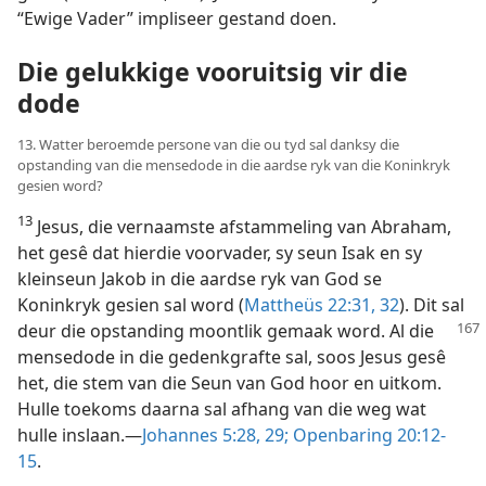
“Ewige Vader” impliseer gestand doen.
Die gelukkige vooruitsig vir die
dode
13. Watter beroemde persone van die ou tyd sal danksy die
opstanding van die mensedode in die aardse ryk van die Koninkryk
gesien word?
13
Jesus, die vernaamste afstammeling van Abraham,
het gesê dat hierdie voorvader, sy seun Isak en sy
kleinseun Jakob in die aardse ryk van God se
Koninkryk gesien sal word (
Mattheüs 22:31, 32
). Dit sal
deur die opstanding moontlik gemaak word.
Al die
mensedode in die gedenkgrafte sal, soos Jesus gesê
het, die stem van die Seun van God hoor en uitkom.
Hulle toekoms daarna sal afhang van die weg wat
hulle inslaan.—
Johannes 5:28, 29;
Openbaring 20:12-
15
.