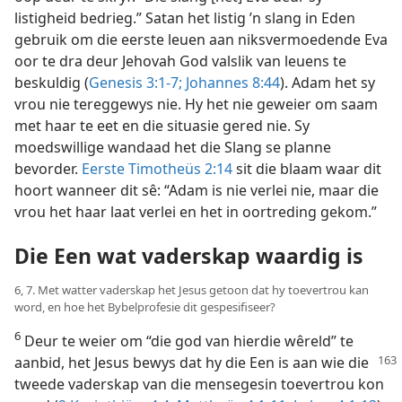
listigheid bedrieg.” Satan het listig ’n slang in Eden
gebruik om die eerste leuen aan niksvermoedende Eva
oor te dra deur Jehovah God valslik van leuens te
beskuldig (
Genesis 3:1-7;
Johannes 8:44
). Adam het sy
vrou nie tereggewys nie. Hy het nie geweier om saam
met haar te eet en die situasie gered nie. Sy
moedswillige wandaad het die Slang se planne
bevorder.
Eerste Timotheüs 2:14
sit die blaam waar dit
hoort wanneer dit sê: “Adam is nie verlei nie, maar die
vrou het haar laat verlei en het in oortreding gekom.”
Die Een wat vaderskap waardig is
6, 7. Met watter vaderskap het Jesus getoon dat hy toevertrou kan
word, en hoe het Bybelprofesie dit gespesifiseer?
6
Deur te weier om “die god van hierdie wêreld” te
aanbid, het Jesus bewys dat hy die Een is aan wie
die
tweede vaderskap van die mensegesin toevertrou kon