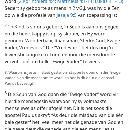
word (
2 Korinthiërs 4:4;
Mattheüs 4:1-11;
Lukas 4:1-13
).
Sedert sy geboorte as mens in 2 v.G.J. was hy die Een
op wie die profesie van
Jesaja 9:5
van toepassing is:
7
“’n Kind is vir ons gebore, ’n Seun is aan ons gegee;
en die heerskappy is op sy skouer, en Hy word
genoem: Wonderbaar, Raadsman, Sterke God, Ewige
Vader, Vredevors.” Die “Vredevors” het dus nog ’n
lewensbelangrike rol om teenoor die mensdom te
vervul—dié om hulle “Ewige Vader” te wees.
8. Waarom is Jesus in staat gestel om stappe te doen om die “Ewige
Vader” van die mensdom te word, en hoe is dit deur die apostel
Paulus bevestig?
8
Die Seun van God gaan die “Ewige Vader” word vir
hierdie mensegesin waarvoor hy sy volmaakte
menselewe as offer afgelê het. Dit is net soos die
apostel Paulus skryf: “As deur die misdaad van die één
baie gesterf het, veel meer het die genade van God en
die gawe deur die genade van die een mens, Jesus