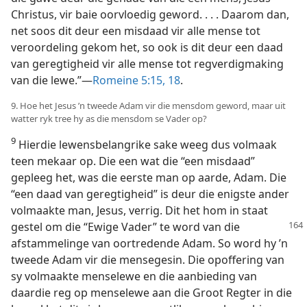
Christus, vir baie oorvloedig geword. . . . Daarom dan,
net soos dit deur een misdaad vir alle mense tot
veroordeling gekom het, so ook is dit deur een daad
van geregtigheid vir alle mense tot regverdigmaking
van die lewe.”—
Romeine 5:15,
18
.
9. Hoe het Jesus ’n tweede Adam vir die mensdom geword, maar uit
watter ryk tree hy as die mensdom se Vader op?
9
Hierdie lewensbelangrike sake weeg dus volmaak
teen mekaar op. Die een wat die “een misdaad”
gepleeg het, was die eerste man op aarde, Adam. Die
“een daad van geregtigheid” is deur die enigste ander
volmaakte man, Jesus, verrig. Dit het hom in staat
gestel om die “Ewige Vader” te
word van die
afstammelinge van oortredende Adam. So word hy ’n
tweede Adam vir die mensegesin. Die opoffering van
sy volmaakte menselewe en die aanbieding van
daardie reg op menselewe aan die Groot Regter in die