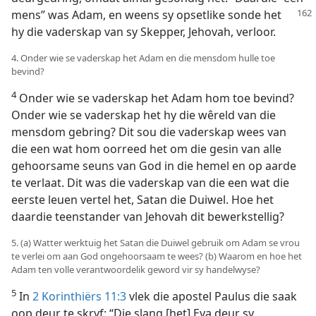
mens” was Adam, en weens sy opsetlike sonde
het
hy die vaderskap van sy Skepper, Jehovah, verloor.
4. Onder wie se vaderskap het Adam en die mensdom hulle toe
bevind?
4
Onder wie se vaderskap het Adam hom toe bevind?
Onder wie se vaderskap het hy die wêreld van die
mensdom gebring? Dit sou die vaderskap wees van
die een wat hom oorreed het om die gesin van alle
gehoorsame seuns van God in die hemel en op aarde
te verlaat. Dit was die vaderskap van die een wat die
eerste leuen vertel het, Satan die Duiwel. Hoe het
daardie teenstander van Jehovah dit bewerkstellig?
5. (a) Watter werktuig het Satan die Duiwel gebruik om Adam se vrou
te verlei om aan God ongehoorsaam te wees? (b) Waarom en hoe het
Adam ten volle verantwoordelik geword vir sy handelwyse?
5
In
2 Korinthiërs 11:3
vlek die apostel Paulus die saak
oop deur te skryf: “Die slang [het] Eva deur sy