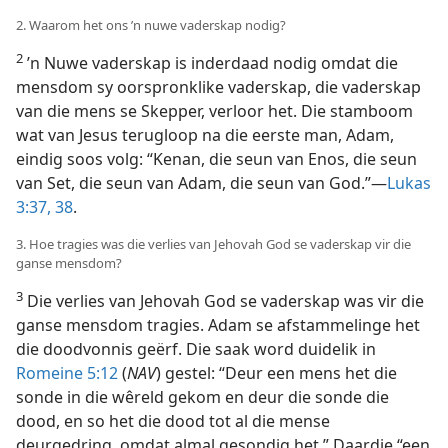
2. Waarom het ons ’n nuwe vaderskap nodig?
2
’n Nuwe vaderskap is inderdaad nodig omdat die
mensdom sy oorspronklike vaderskap, die vaderskap
van die mens se Skepper, verloor het. Die stamboom
wat van Jesus terugloop na die eerste man, Adam,
eindig soos volg: “Kenan, die seun van Enos, die seun
van Set, die seun van Adam, die seun van God.”—
Lukas
3:37, 38
.
3. Hoe tragies was die verlies van Jehovah God se vaderskap vir die
ganse mensdom?
3
Die verlies van Jehovah God se vaderskap was vir die
ganse mensdom tragies. Adam se afstammelinge het
die doodvonnis geërf. Die saak word duidelik in
Romeine 5:12
(
NAV
) gestel: “Deur een mens het die
sonde in die wêreld gekom en deur die sonde die
dood, en so het die dood tot al die mense
deurgedring, omdat almal gesondig het.” Daardie “een