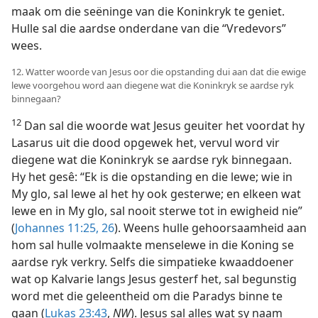
maak om die seëninge van die Koninkryk te geniet.
Hulle sal die aardse onderdane van die “Vredevors”
wees.
12. Watter woorde van Jesus oor die opstanding dui aan dat die ewige
lewe voorgehou word aan diegene wat die Koninkryk se aardse ryk
binnegaan?
12
Dan sal die woorde wat Jesus geuiter het voordat hy
Lasarus uit die dood opgewek het, vervul word vir
diegene wat die Koninkryk se aardse ryk binnegaan.
Hy het gesê: “Ek is die opstanding en die lewe; wie in
My glo, sal lewe al het hy ook gesterwe; en elkeen wat
lewe en in My glo, sal nooit sterwe tot in ewigheid nie”
(
Johannes 11:25, 26
). Weens hulle gehoorsaamheid aan
hom sal hulle volmaakte menselewe in die Koning se
aardse ryk verkry. Selfs die simpatieke kwaaddoener
wat op Kalvarie langs Jesus gesterf het, sal begunstig
word met die geleentheid om die Paradys binne te
gaan (
Lukas 23:43
,
NW
). Jesus sal alles wat sy naam