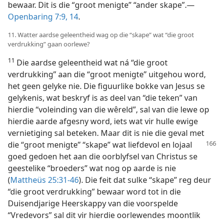
bewaar. Dit is die “groot menigte” “ander skape”.—
Openbaring 7:9,
14
.
11. Watter aardse geleentheid wag op die “skape” wat “die groot
verdrukking” gaan oorlewe?
11
Die aardse geleentheid wat ná “die groot
verdrukking” aan die “groot menigte” uitgehou word,
het geen gelyke nie. Die figuurlike bokke van Jesus se
gelykenis, wat beskryf is as deel van “die teken” van
hierdie “voleinding van die wêreld”, sal van die lewe op
hierdie aarde afgesny word, iets wat vir hulle ewige
vernietiging sal beteken. Maar dit is nie die geval met
die “groot menigte” “skape” wat liefdevol
en lojaal
goed gedoen het aan die oorblyfsel van Christus se
geestelike “broeders” wat nog op aarde is nie
(
Mattheüs 25:31-46
). Die feit dat sulke “skape” reg deur
“die groot verdrukking” bewaar word tot in die
Duisendjarige Heerskappy van die voorspelde
“Vredevors” sal dit vir hierdie oorlewendes moontlik