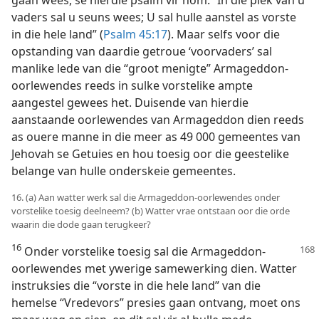
vaders sal u seuns wees; U sal hulle aanstel as vorste
in die hele land” (
Psalm 45:17
). Maar selfs voor die
opstanding van daardie getroue ‘voorvaders’ sal
manlike lede van die “groot menigte” Armageddon-
oorlewendes reeds in sulke vorstelike ampte
aangestel gewees het. Duisende van hierdie
aanstaande oorlewendes van Armageddon dien reeds
as ouere manne in die meer as 49 000 gemeentes van
Jehovah se Getuies en hou toesig oor die geestelike
belange van hulle onderskeie gemeentes.
16. (a) Aan watter werk sal die Armageddon-oorlewendes onder
vorstelike toesig deelneem? (b) Watter vrae ontstaan oor die orde
waarin die dode gaan terugkeer?
16
Onder vorstelike toesig sal die Armageddon-
oorlewendes met ywerige samewerking dien. Watter
instruksies die “vorste in die hele land” van die
hemelse “Vredevors” presies gaan ontvang, moet ons