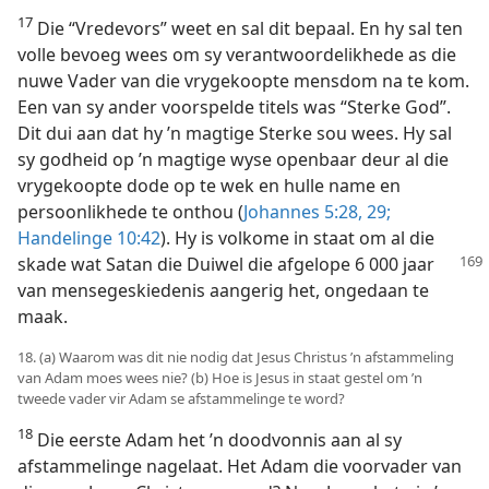
17
Die “Vredevors” weet en sal dit bepaal. En hy sal ten
volle bevoeg wees om sy verantwoordelikhede as die
nuwe Vader van die vrygekoopte mensdom na te kom.
Een van sy ander voorspelde titels was “Sterke God”.
Dit dui aan dat hy ’n magtige Sterke sou wees. Hy sal
sy godheid op ’n magtige wyse openbaar deur al die
vrygekoopte dode op te wek en hulle name en
persoonlikhede te onthou (
Johannes 5:28, 29;
Handelinge 10:42
). Hy is volkome in staat om al die
skade wat Satan die Duiwel
die afgelope 6 000 jaar
van mensegeskiedenis aangerig het, ongedaan te
maak.
18. (a) Waarom was dit nie nodig dat Jesus Christus ’n afstammeling
van Adam moes wees nie? (b) Hoe is Jesus in staat gestel om ’n
tweede vader vir Adam se afstammelinge te word?
18
Die eerste Adam het ’n doodvonnis aan al sy
afstammelinge nagelaat. Het Adam die voorvader van