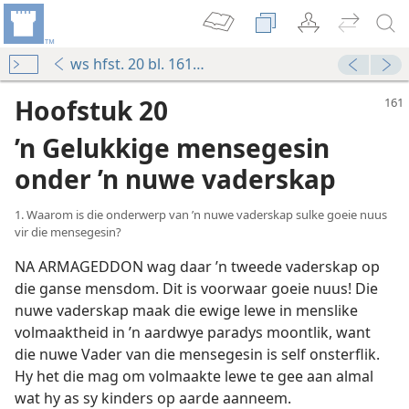
ws hfst. 20 bl. 161-169
Hoofstuk 20
’n Gelukkige mensegesin
onder ’n nuwe vaderskap
1. Waarom is die onderwerp van ’n nuwe vaderskap sulke goeie nuus
vir die mensegesin?
NA ARMAGEDDON wag daar ’n tweede vaderskap op
die ganse mensdom. Dit is voorwaar goeie nuus! Die
nuwe vaderskap maak die ewige lewe in menslike
volmaaktheid in ’n aardwye paradys moontlik, want
die nuwe Vader van die mensegesin is self onsterflik.
Hy het die mag om volmaakte lewe te gee aan almal
wat hy as sy kinders op aarde aanneem.