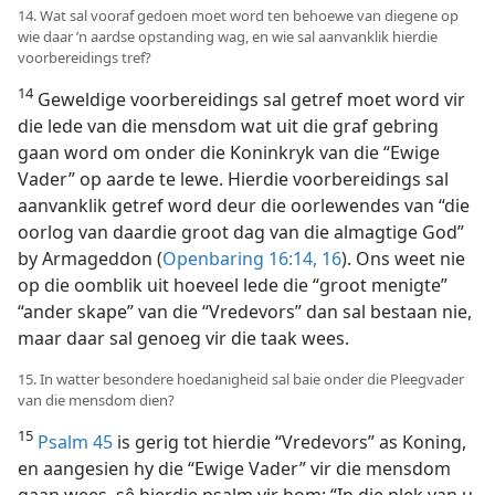
14. Wat sal vooraf gedoen moet word ten behoewe van diegene op
wie daar ’n aardse opstanding wag, en wie sal aanvanklik hierdie
voorbereidings tref?
14
Geweldige voorbereidings sal getref moet word vir
die lede van die mensdom wat uit die graf gebring
gaan word om onder die Koninkryk van die “Ewige
Vader” op aarde te lewe. Hierdie voorbereidings sal
aanvanklik getref word deur die oorlewendes van “die
oorlog van daardie groot dag van die almagtige God”
by Armageddon (
Openbaring 16:14,
16
). Ons weet nie
op die oomblik uit hoeveel lede die “groot menigte”
“ander skape” van die “Vredevors” dan sal bestaan nie,
maar daar sal genoeg vir die taak wees.
15. In watter besondere hoedanigheid sal baie onder die Pleegvader
van die mensdom dien?
15
Psalm 45
is gerig tot hierdie “Vredevors” as Koning,
en aangesien hy die “Ewige Vader” vir die mensdom
gaan wees, sê hierdie psalm vir hom: “In die plek van u