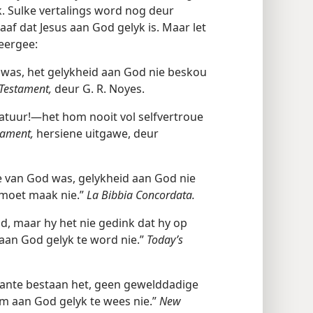
k. Sulke vertalings word nog deur
af dat Jesus aan God gelyk is. Maar let
eergee:
d was, het gelykheid aan God nie beskou
Testament,
deur G. R. Noyes.
atuur!—het hom nooit vol selfvertroue
tament,
hersiene uitgawe, deur
te van God was, gelykheid aan God nie
e moet maak nie.”
La Bibbia Concordata.
d, maar hy het nie gedink dat hy op
an God gelyk te word nie.”
Today’s
aante bestaan het, geen gewelddadige
m aan God gelyk te wees nie.”
New