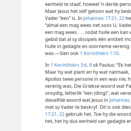
eenheid te staaf, hoewel ’n derde per
Maar Jesus het self getoon wat hy bedo
Vader “een” is. In
Johannes 17:21, 22
het
“almal een mag wees net soos U, Vader,
een mag wees . . . sodat hulle een kan 
gebid dat al sy dissipels één entiteit 
hulle in gedagte en voorneme verenig
was.—Sien ook
1 Korinthiërs 1:10
.
In
1 Korinthiërs 3:6,
8
sê Paulus: “Ek het
Maar hy wat plant en hy wat natmaak, i
Apollos twee persone in een was nie; h
verenig was. Die Griekse woord wat Pau
onsydig, letterlik “een (ding)”, wat ve
dieselfde woord wat Jesus in
Johannes 
met sy Vader te beskryf. Dit is ook die
17:21, 22
gebruik het. Toe hy die woord
het, het hy dus eenheid van gedagte 