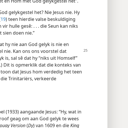
t en Hom met God gelykgestel het”.
od gelykgestel het? Nie Jesus nie. Hy
(
19
) teen hierdie valse beskuldiging
ir hulle gesê: . . . die Seun kan niks
t sien doen nie.”
at hy nie aan God gelyk is nie en
el nie. Kan ons ons voorstel dat
is, sal sê dat hy “niks uit Homself”
.) Dit is opmerklik dat die konteks van
toon dat Jesus hom verdedig het teen
die Trinitariërs, verkeerde
el (1933) aangaande Jesus: “Hy, wat in
n roof geag om aan God gelyk te wees
ouay Version
(
Dy
) van 1609 en die
King