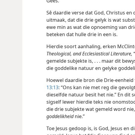
Gees.”
Sê daardie verse dat God, Christus en d
uitmaak, dat die drie gelyk is wat subs
ewe min as wat die opnoeming van drie
beteken dat hulle drie in een is.
Hierdie soort aanhaling, erken McClin
Theological, and Ecclesiastical Literature,
“
gemelde subjekte is, . . . maar dit bew
die goddelike natuur en gelyke goddelik
Hoewel daardie bron die Drie-eenheid 
13:13
: “Ons kan nie met reg die gevol
dieselfde natuur besit het nie.” En dit 
sigself lewer hierdie teks nie onomsto
die drie subjekte wat gemeld word nie,
goddelikheid
nie.”
Toe Jesus gedoop is, is God, Jesus en d