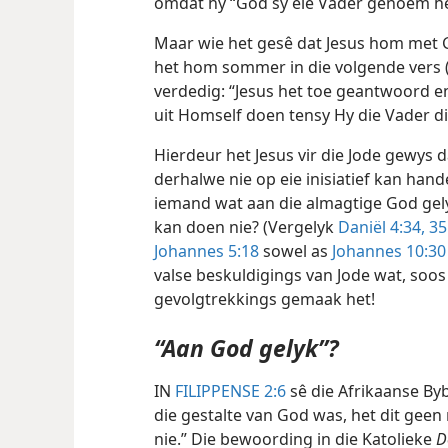
omdat hy “God sy eie Vader genoem he
Maar wie het gesê dat Jesus hom met G
het hom sommer in die volgende vers 
verdedig: “Jesus het toe geantwoord en v
uit Homself doen tensy Hy die Vader di
Hierdeur het Jesus vir die Jode gewys d
derhalwe nie op eie inisiatief kan hand
iemand wat aan die almagtige God gelyk 
kan doen nie? (Vergelyk
Daniël 4:34, 35
Johannes 5:18
sowel as
Johannes 10:30
valse beskuldigings van Jode wat, soos 
gevolgtrekkings gemaak het!
“Aan God gelyk”?
IN
FILIPPENSE 2:6
sê die Afrikaanse Byb
die gestalte van God was, het dit gee
nie.” Die bewoording in die Katolieke
D