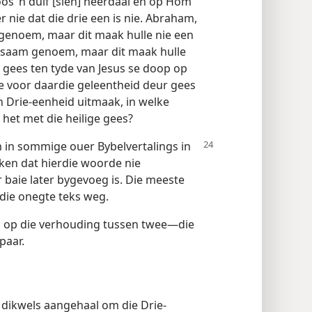
os ’n duif [sien] neerdaal en op Hom
er nie dat die drie een is nie. Abraham,
genoem, maar dit maak hulle nie een
d saam genoem, maar dit maak hulle
 gees ten tyde van Jesus se doop op
e voor daardie geleentheid deur gees
’n Drie-eenheid uitmaak, in welke
het met die heilige gees?
m in
sommige ouer Bybelvertalings in
ken dat hierdie woorde nie
r baie later bygevoeg is. Die meeste
rdie onegte teks weg.
g op die verhouding tussen twee—die
paar.
 dikwels aangehaal om die Drie-