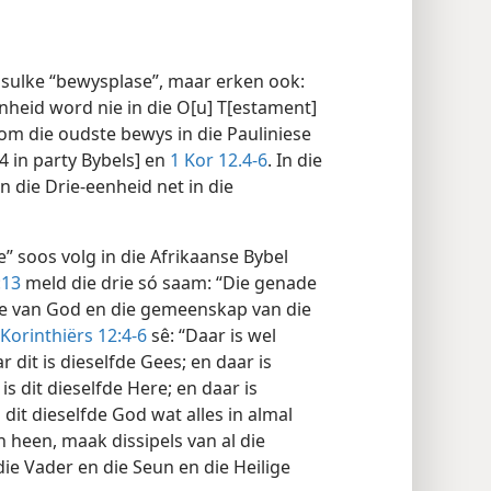
 sulke “bewysplase”, maar erken ook:
eenheid word nie in die O[u] T[estament]
kom die oudste bewys in die Pauliniese
4 in party Bybels] en
1 Kor 12.4-6
. In die
n die Drie-eenheid net in die
” soos volg in die Afrikaanse Bybel
:13
meld die drie só saam: “Die genade
fde van God en die gemeenskap van die
 Korinthiërs 12:4-6
sê: “Daar is wel
dit is dieselfde Gees; en daar is
s dit dieselfde Here; en daar is
dit dieselfde God wat alles in almal
 heen, maak dissipels van al die
die Vader en die Seun en die Heilige