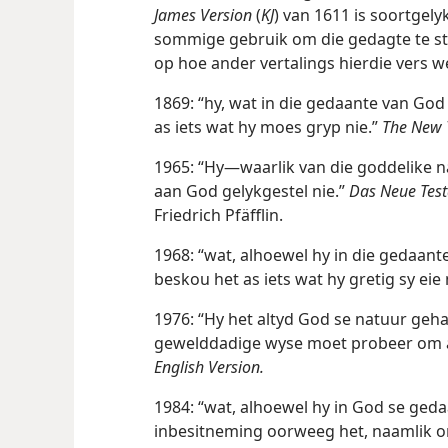
James Version
(
KJ
) van 1611 is soortgely
sommige gebruik om die gedagte te sta
op hoe ander vertalings hierdie vers w
1869: “hy, wat in die gedaante van Go
as iets wat hy moes gryp nie.”
The New 
1965: “Hy—waarlik van die goddelike n
aan God gelykgestel nie.”
Das Neue Tes
Friedrich Pfäfflin.
1968: “wat, alhoewel hy in die gedaan
beskou het as iets wat hy gretig sy ei
1976: “Hy het altyd God se natuur geha
gewelddadige wyse moet probeer om a
English Version.
1984: “wat, alhoewel hy in God se ged
inbesitneming oorweeg het, naamlik o