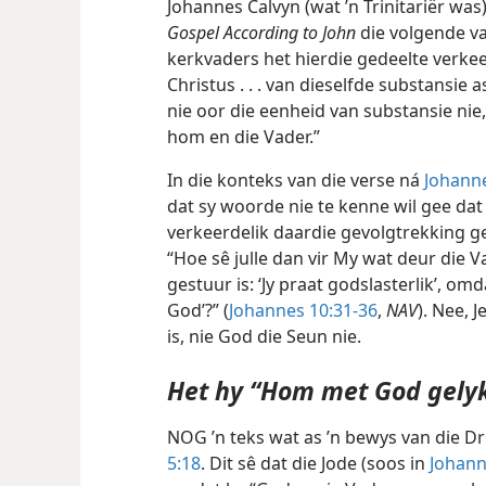
Johannes Calvyn (wat ’n Trinitariër was
Gospel According to John
die volgende v
kerkvaders het hierdie gedeelte verke
Christus . . . van dieselfde substansie 
nie oor die eenheid van substansie ni
hom en die Vader.”
In die konteks van die verse ná
Johanne
dat sy woorde nie te kenne wil gee dat 
verkeerdelik daardie gevolgtrekking 
“Hoe sê julle dan vir My wat deur die 
gestuur is: ‘Jy praat godslasterlik’, omd
God’?” (
Johannes 10:31-36
,
NAV
). Nee, 
is, nie God die Seun nie.
Het hy “Hom met God gelyk
NOG ’n teks wat as ’n bewys van die D
5:18
. Dit sê dat die Jode (soos in
Johann