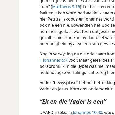
gemeld. Jesus het “die Gees van God so
kom” (
Mattheüs 3:16
). Dit beteken egt
Isak en Jakob word herhaaldelik saam 
nie. Petrus, Jakobus en Johannes wor
ook nie een nie. Bowendien het God se
hom neergedaal, wat toon dat Jesus ni
gesalf is nie. Hoe kan hy dan deel van 
hoedanigheid hy altyd een sou gewees 
Nog ’n verwysing na die drie saam ko
1 Johannes 5:7
voor. Maar geleerdes er
oorspronklik in die Bybel was nie, maa
hedendaagse vertalings laat tereg hie
Ander “bewysplase” het net betrekkin
Vader en Jesus. Kom ons ondersoek ’n 
“Ek en die Vader is een”
DAARDIE teks, in
Johannes 10:30
, word