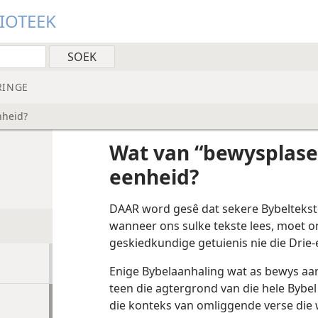
LIOTEEK
RINGE
nheid?
Wat van “bewysplase”
eenheid?
DAAR word gesê dat sekere Bybeltekst
wanneer ons sulke tekste lees, moet o
geskiedkundige getuienis nie die Drie-
Enige Bybelaanhaling wat as bewys a
teen die agtergrond van die hele Bybel
die konteks van omliggende verse die w