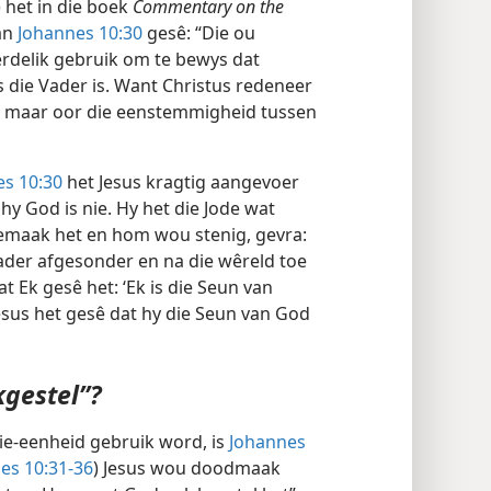
) het in die boek
Commentary on the
an
Johannes 10:30
gesê: “Die ou
erdelik gebruik om te bewys dat
as die Vader is. Want Christus redeneer
e, maar oor die eenstemmigheid tussen
s 10:30
het Jesus kragtig aangevoer
hy God is nie. Hy het die Jode wat
gemaak het en hom wou stenig, gevra:
Vader afgesonder en na die wêreld toe
at Ek gesê het: ‘Ek is die Seun van
Jesus het gesê dat hy die Seun van God
gestel”?
rie-eenheid gebruik word, is
Johannes
es 10:31-36
) Jesus wou doodmaak