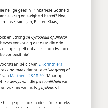
ie heilige gees ’n Trinitariese Godheid
tansie, krag en ewigheid betref? Nee,
 mense, soos Jan, Piet en Klaas,
tock en Strong se
Cyclopedia of Biblical,
bewys eenvoudig dat daar die drie
ys nie op sigself dat al drie noodwendig
e eer besit nie”.
voorstaan, sê dit van
2 Korinthiërs
gtrekking maak dat hulle
gelyke gesag
of
sê van
Mattheüs 28:18-20
: “Maar op
otlike bewys van die
persoonlikheid
van
 en ook nie van hulle
gelykheid
of
ie heilige gees ook in dieselfde konteks