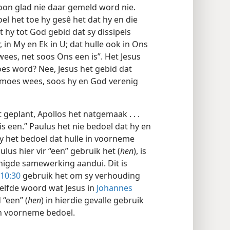
soon glad nie daar gemeld word nie.
el het toe hy gesê het dat hy en die
 hy tot God gebid dat sy dissipels
 in My en Ek in U; dat hulle ook in Ons
wees, net soos Ons een is”. Het Jesus
moes word? Nee, Jesus het gebid dat
 moes wees, soos hy en God verenig
 geplant, Apollos het natgemaak . . .
s een.” Paulus het nie bedoel dat hy en
y het bedoel dat hulle in voorneme
lus hier vir “een” gebruik het (
hen
), is
renigde samewerking aandui. Dit is
10:30
gebruik het om sy verhouding
selfde woord wat Jesus in
Johannes
 “een” (
hen
) in hierdie gevalle gebruik
en voorneme bedoel.