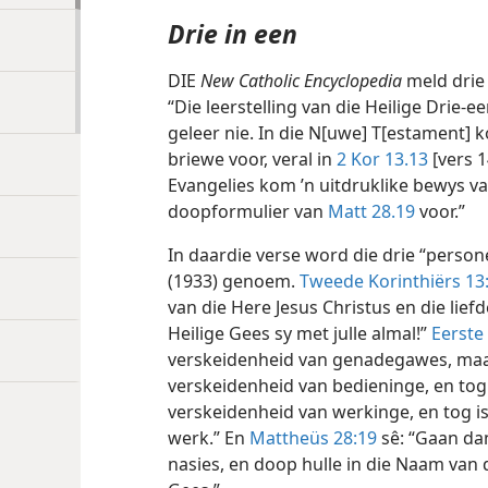
Drie in een
DIE
New Catholic Encyclopedia
meld drie
“Die leerstelling van die Heilige Drie-
geleer nie. In die N[uwe] T[estament] 
briewe voor, veral in
2 Kor 13.13
[vers 1
Evangelies kom ’n uitdruklike bewys va
doopformulier van
Matt 28.19
voor.”
In daardie verse word die drie “persone
(1933) genoem.
Tweede Korinthiërs 13
van die Here Jesus Christus en die lie
Heilige Gees sy met julle almal!”
Eerste
verskeidenheid van genadegawes, maar 
verskeidenheid van bedieninge, en tog i
verskeidenheid van werkinge, en tog is 
werk.” En
Mattheüs 28:19
sê: “Gaan dan
nasies, en doop hulle in die Naam van 