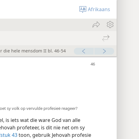
Afrikaans
ir die hele mensdom II bl. 46-54
et sy volk op vervulde profesieë reageer?
 is iets wat die ware God van alle
ovah profeteer, is dit nie net om sy
fstuk 43
toon, gebruik Jehovah profesie