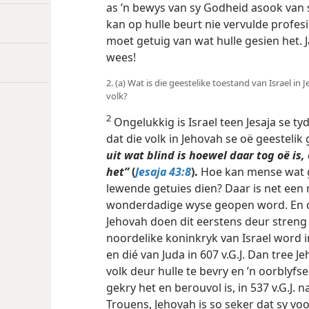
as ’n bewys van sy Godheid asook van sy
kan op hulle beurt nie vervulde profesie
moet getuig van wat hulle gesien het. 
wees!
2. (a) Wat is die geestelike toestand van Israel in
volk?
2
Ongelukkig is Israel teen Jesaja se t
dat die volk in Jehovah se oë geestelik
uit wat blind is hoewel daar tog oë is,
het”
(
Jesaja 43:8
).
Hoe kan mense wat ge
lewende getuies dien? Daar is net een 
wonderdadige wyse geopen word. En di
Jehovah doen dit eerstens deur streng
noordelike koninkryk van Israel word in
en dié van Juda in 607 v.G.J. Dan tree 
volk deur hulle te bevry en ’n oorblyf
gekry het en berouvol is, in 537 v.G.J. 
Trouens, Jehovah is so seker dat sy vo