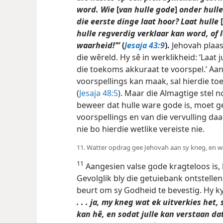
word. Wie
[
van hulle gode
]
onder hulle
die eerste dinge laat hoor? Laat hulle
[
hulle regverdig verklaar kan word, of la
waarheid!’”
(
Jesaja 43:9
).
Jehovah plaas
die wêreld. Hy sê in werklikheid: ‘Laat 
die toekoms akkuraat te voorspel.’ Aa
voorspellings kan maak, sal hierdie toe
(
Jesaja 48:5
). Maar die Almagtige stel 
beweer dat hulle ware gode is, moet ge
voorspellings en van die vervulling daa
nie bo hierdie wetlike vereiste nie.
11. Watter opdrag gee Jehovah aan sy kneg, en 
11
Aangesien valse gode kragteloos is, 
Gevolglik bly die getuiebank ontstellen
beurt om sy Godheid te bevestig. Hy ky
. . . ja, my kneg wat ek uitverkies het,
kan hê, en sodat julle kan verstaan da