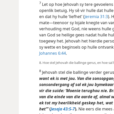
7
Let op hoe Jehovah sy tere gevoelens
openlik betuig. Hy sê vir hulle dat hul
en dat hy hulle ‘liefhet’ (
Jeremia 31:3
). 
mate—teenoor sy lojale knegte van van
verhouding met God, nie weens hulle 
van God se heilige gees nadat hulle hu
toegewy het. Jehovah het hierdie pers
sy wette en beginsels op hulle ontvank
Johannes 6:44
.
8. Hoe stel Jehovah die ballinge gerus, en hoe sal 
8
Jehovah stel die ballinge verder geru
want ek is met jou. Van die sonsopgang
sonsondergang af sal ek jou bymekaarma
vir die suide: ‘Moenie terughou nie. B
van die einde van die aarde af, alma
ek tot my heerlikheid geskep het, wat
het’”
(
Jesaja 43:5-7
).
Nie eers die mees 