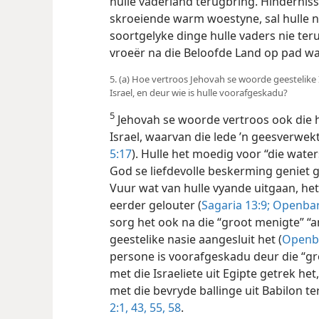
hulle vaderland terugbring. Hindernisse
skroeiende warm woestyne, sal hulle ni
soortgelyke dinge hulle vaders nie ter
vroeër na die Beloofde Land op pad wa
5. (a) Hoe vertroos Jehovah se woorde geestelike I
Israel, en deur wie is hulle voorafgeskadu?
5
Jehovah se woorde vertroos ook die 
Israel, waarvan die lede ’n geesverwek
5:17
). Hulle het moedig voor “die wat
God se liefdevolle beskerming geniet 
Vuur wat van hulle vyande uitgaan, het
eerder gelouter (
Sagaria 13:9;
Openbari
sorg het
ook na die “groot menigte” “a
geestelike nasie aangesluit het (
Openba
persone is voorafgeskadu deur die “g
met die Israeliete uit Egipte getrek he
met die bevryde ballinge uit Babilon 
2:1,
43,
55,
58
.