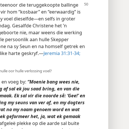
 teenoor die teruggekoopte ballinge
le vir hom “kosbaar” en “eerwaardig” is
Hy voel dieselfde—en selfs in groter
dag. Gesalfde Christene het ’n
geboorte nie, maar weens die werking
lle persoonlik aan hulle Skepper
one na sy Seun en na homself getrek en
like harte geskryf.—
Jeremia 31:31-34;
hulle oor hulle verlossing voel?
s en voeg by:
“Moenie bang wees nie,
 af sal ek jou saad bring, en van die
ak. Ek sal vir die noorde sê: ‘Gee!’ en
ring my seuns van ver af, en my dogters
l wat na my naam genoem word en wat
 ek geformeer het, ja, wat ek gemaak
afgeleë plekke op die aarde sal buite