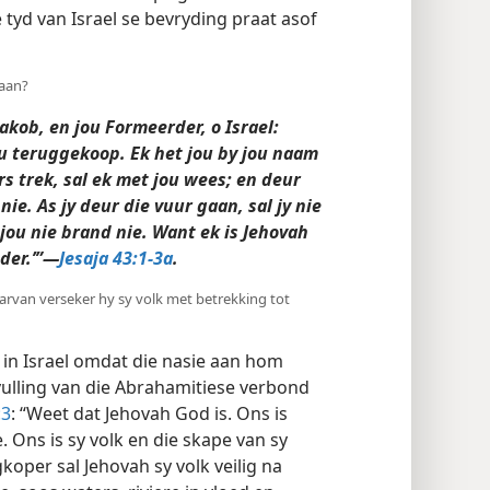
 tyd van Israel se bevryding praat asof
 aan?
Jakob, en jou Formeerder, o Israel:
u teruggekoop. Ek het jou by jou naam
rs trek, sal ek met jou wees; en deur
nie. As jy deur die vuur gaan, sal jy nie
 jou nie brand nie. Want ek is Jehovah
dder.’”—
Jesaja 43:1-3a
.
waarvan verseker hy sy volk met betrekking tot
g in Israel omdat die nasie aan hom
rvulling van die Abrahamitiese verbond
:3
: “Weet dat Jehovah God is. Ons is
 Ons is sy volk en die skape van sy
koper sal Jehovah sy volk veilig na