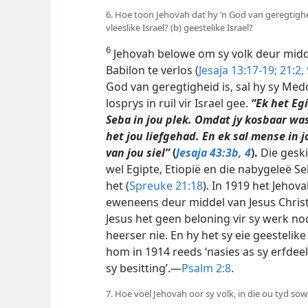
6. Hoe toon Jehovah dat hy ’n God van geregtighei
vleeslike Israel? (b) geestelike Israel?
6
Jehovah belowe om sy volk deur midde
Babilon te verlos (
Jesaja 13:17-19;
21:2,
God van geregtigheid is, sal hy sy Med
losprys in ruil vir Israel gee.
“Ek het Egi
Seba in jou plek. Omdat jy kosbaar was
het jou liefgehad. En ek sal mense in j
van jou siel”
(
Jesaja 43:3b, 4
).
Die geski
wel Egipte, Etiopië en die nabygeleë S
het (
Spreuke 21:18
). In 1919 het Jehova
eweneens deur middel van Jesus Chris
Jesus het geen beloning vir sy werk no
heerser nie. En hy het sy eie geestelik
hom in 1914 reeds ‘nasies as sy erfdee
sy besitting’.—
Psalm 2:8
.
7. Hoe voel Jehovah oor sy volk, in die ou tyd so