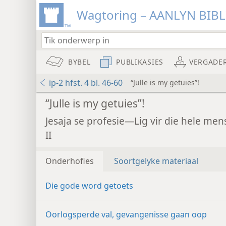
Wagtoring – AANLYN BIB
BYBEL
PUBLIKASIES
VERGADE
ip-2 hfst. 4 bl. 46-60
“Julle is my getuies”!
“Julle is my getuies”!
Jesaja se profesie—Lig vir die hele me
II
Onderhofies
Soortgelyke materiaal
Die gode word getoets
Oorlogsperde val, gevangenisse gaan oop