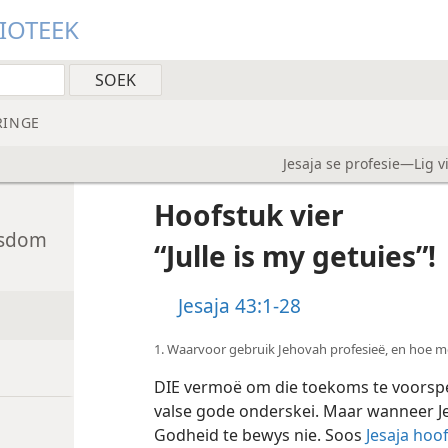
LIOTEEK
RINGE
Jesaja se profesie—Lig v
Hoofstuk vier
nsdom
“Julle is my getuies”!
Jesaja 43:1-28
1. Waarvoor gebruik Jehovah profesieë, en hoe mo
DIE vermoë om die toekoms te voorspel,
valse gode onderskei. Maar wanneer Jeh
Godheid te bewys nie. Soos
Jesaja hoo