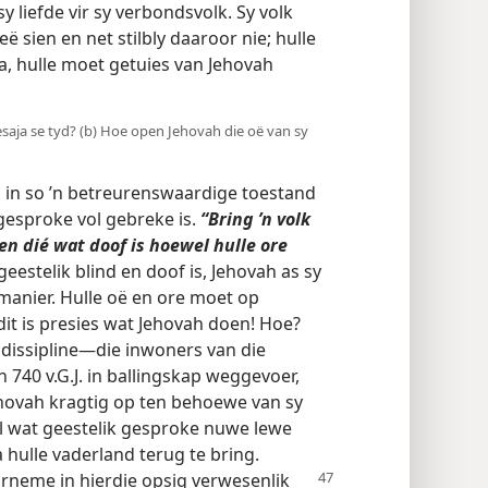
 liefde vir sy verbondsvolk. Sy volk
ë sien en net stilbly daaroor nie; hulle
Ja, hulle moet getuies van Jehovah
 Jesaja se tyd? (b) Hoe open Jehovah die oë van sy
yd in so ’n betreurenswaardige toestand
 gesproke vol gebreke is.
“Bring ’n volk
 en dié wat doof is hoewel hulle ore
estelik blind en doof is, Jehovah as sy
manier. Hulle oë en ore moet op
t is presies wat Jehovah doen! Hoe?
 dissipline—die inwoners van die
 740 v.G.J. in ballingskap weggevoer,
Jehovah kragtig op ten behoewe van sy
sel wat geestelik gesproke nuwe lewe
na hulle vaderland terug te bring.
orneme in hierdie opsig verwesenlik