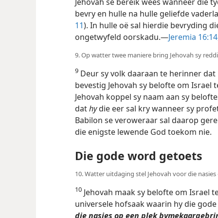
Jehovah se bereik wees wanneer die t
bevry en hulle na hulle geliefde vaderla
11
). In hulle oë sal hierdie bevryding d
ongetwyfeld oorskadu.—
Jeremia 16:14
9. Op watter twee maniere bring Jehovah sy red
9
Deur sy volk daaraan te herinner da
bevestig Jehovah sy belofte om Israel te
Jehovah koppel sy naam aan sy beloft
dat
hy
die eer sal kry wanneer sy profe
Babilon se veroweraar sal daarop gere
die enigste lewende God toekom nie.
Die gode word getoets
10. Watter uitdaging stel Jehovah voor die nasies
10
Jehovah maak sy belofte om Israel te
universele hofsaak waarin hy die gode 
die nasies op een plek bymekaargebri