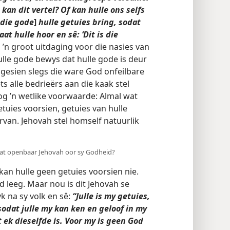
 kan dit vertel? Of kan hulle ons selfs
die gode
]
hulle getuies bring, sodat
at hulle hoor en sê: ‘Dit is die
 ’n groot uitdaging voor die nasies van
julle gode bewys dat hulle gode is deur
ngesien slegs die ware God onfeilbare
ts alle bedrieërs aan die kaak stel
nog ’n wetlike voorwaarde: Almal wat
tuies voorsien, getuies van hulle
rvan. Jehovah stel homself natuurlik
wat openbaar Jehovah oor sy Godheid?
kan hulle geen getuies voorsien nie.
d leeg. Maar nou is dit Jehovah se
k na sy volk en sê:
“Julle is my getuies,
 sodat julle my kan ken en geloof in my
t ek dieselfde is. Voor my is geen God