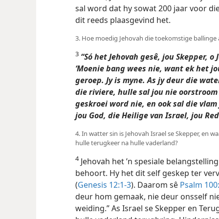
sal word dat hy sowat 200 jaar voor die
dit reeds plaasgevind het.
3. Hoe moedig Jehovah die toekomstige ballinge
3
“Só het Jehovah gesê, jou Skepper, o 
‘Moenie bang wees nie, want ek het jo
geroep. Jy is myne. As jy deur die wate
die riviere, hulle sal jou nie oorstroom 
geskroei word nie, en ook sal die vlam
jou God, die Heilige van Israel, jou Re
4. In watter sin is Jehovah Israel se Skepper, en 
hulle terugkeer na hulle vaderland?
4
Jehovah het ’n spesiale belangstellin
behoort. Hy het dit self geskep ter ve
(
Genesis 12:1-3
). Daarom sê
Psalm 100
deur hom gemaak, nie deur onsself nie.
weiding.” As Israel se Skepper en Terug