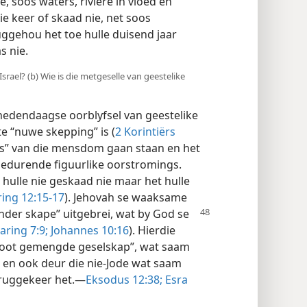
, soos waters, riviere in vloed en
e keer of skaad nie, net soos
uggehou het toe hulle duisend jaar
s nie.
srael? (b) Wie is die metgeselle van geestelike
hedendaagse oorblyfsel van geestelike
te “nuwe skepping” is (
2 Korintiërs
ers” van die mensdom gaan staan en het
gedurende figuurlike oorstromings.
 hulle nie geskaad nie maar het hulle
ng 12:15-17
). Jehovah se waaksame
nder skape” uitgebrei, wat by God se
ring 7:9;
Johannes 10:16
). Hierdie
root gemengde geselskap”, wat saam
t, en ook deur die nie-Jode wat saam
teruggekeer het.—
Eksodus 12:38;
Esra