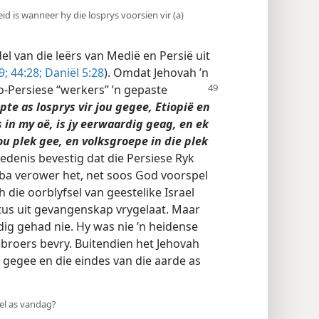
d is wanneer hy die losprys voorsien vir (a)
l van die leërs van Medië en Persië uit
9;
44:28;
Daniël 5:28
). Omdat Jehovah ’n
o-Persiese “werkers” ’n gepaste
pte as losprys vir jou gegee, Etiopië en
 in my oë, is jy eerwaardig geag, en ek
ou plek gee, en volksgroepe in die plek
edenis bevestig dat die Persiese Ryk
eba verower het, net soos God voorspel
h die oorblyfsel van geestelike Israel
tus uit gevangenskap vrygelaat. Maar
dig gehad nie. Hy was nie ’n heidense
e broers bevry. Buitendien het Jehovah
l gegee en die eindes van die aarde as
wel as vandag?