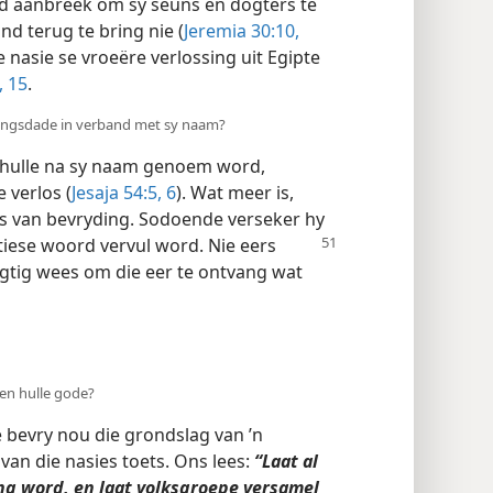
yd aanbreek om sy seuns en dogters te
nd terug te bring nie (
Jeremia 30:​10,
ie nasie se vroeëre verlossing uit Egipte
, 15
.
dingsdade in verband met sy naam?
t hulle na sy naam genoem word,
 verlos (
Jesaja 54:5, 6
). Wat meer is,
es van bevryding. Sodoende verseker hy
tiese woord vervul word. Nie eers
gtig wees om die eer te ontvang wat
 en hulle gode?
 bevry nou die grondslag van ’n
van die nasies toets. Ons lees:
“Laat al
ng word, en laat volksgroepe versamel