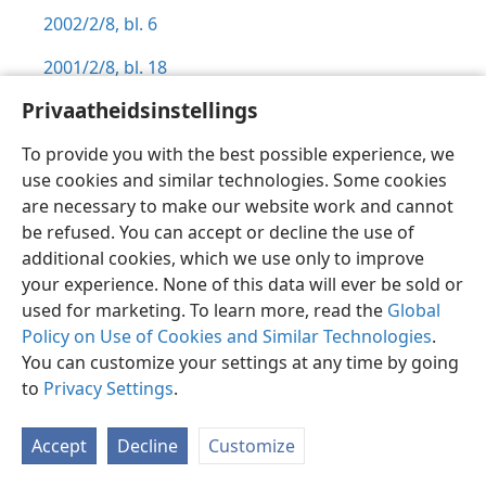
2002/2/8, bl. 6
2001/2/8, bl. 18
Privaatheidsinstellings
1992/1/8, bl. 27
To provide you with the best possible experience, we
1991/5/8, bl. 27
use cookies and similar technologies. Some cookies
Die Wagtoring
(Studie-uitgawe)
,
are necessary to make our website work and cannot
be refused. You can accept or decline the use of
2017/6, bl. 5
additional cookies, which we use only to improve
Die Wagtoring
your experience. None of this data will ever be sold or
(Studie-uitgawe)
,
used for marketing. To learn more, read the
Global
2016/8, bl. 8-9
Policy on Use of Cookies and Similar Technologies
.
You can customize your settings at any time by going
Die Wagtoring,
to
Privacy Settings
.
2011/5/1, bl. 13
Accept
Decline
Customize
2011/1/15, bl. 14-16