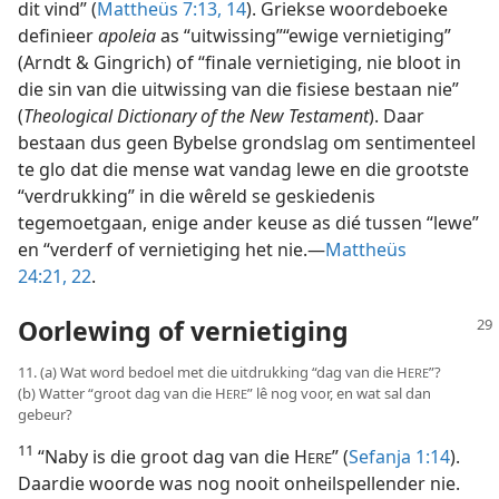
dit vind” (
Mattheüs 7:13, 14
). Griekse woordeboeke
definieer
apoleia
as “uitwissing”“ewige vernietiging”
(Arndt & Gingrich) of “finale vernietiging, nie bloot in
die sin van die uitwissing van die fisiese bestaan nie”
(
Theological Dictionary of the New Testament
). Daar
bestaan dus geen Bybelse grondslag om sentimenteel
te glo dat die mense wat vandag lewe en die grootste
“verdrukking” in die wêreld se geskiedenis
tegemoetgaan, enige ander keuse as dié tussen “lewe”
en “verderf of vernietiging het nie.—
Mattheüs
24:21, 22
.
Oorlewing of vernietiging
11. (a) Wat word bedoel met die uitdrukking “dag van die H
”?
ERE
(b) Watter “groot dag van die H
” lê nog voor, en wat sal dan
ERE
gebeur?
11
“Naby is die groot dag van die H
” (
Sefanja 1:14
).
ERE
Daardie woorde was nog nooit onheilspellender nie.