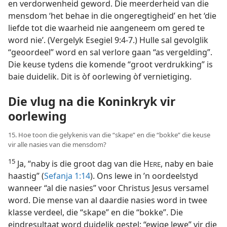
en verdorwenheid geword. Die meerderheid van die
mensdom ‘het behae in die ongeregtigheid’ en het ‘die
liefde tot die waarheid nie aangeneem om gered te
word nie’. (Vergelyk Esegiel 9:4-7.) Hulle sal gevolglik
“geoordeel” word en sal verlore gaan “as vergelding”.
Die keuse tydens die komende “groot verdrukking” is
baie duidelik. Dit is òf oorlewing òf vernietiging.
Die vlug na die Koninkryk vir
oorlewing
15. Hoe toon die gelykenis van die “skape” en die “bokke” die keuse
vir alle nasies van die mensdom?
15
Ja, “naby is die groot dag van die H
, naby en baie
ERE
haastig” (
Sefanja 1:14
). Ons lewe in ’n oordeelstyd
wanneer “al die nasies” voor Christus Jesus versamel
word. Die mense van al daardie nasies word in twee
klasse verdeel, die “skape” en die “bokke”. Die
eindresultaat word duidelik gestel: “ewige lewe” vir die