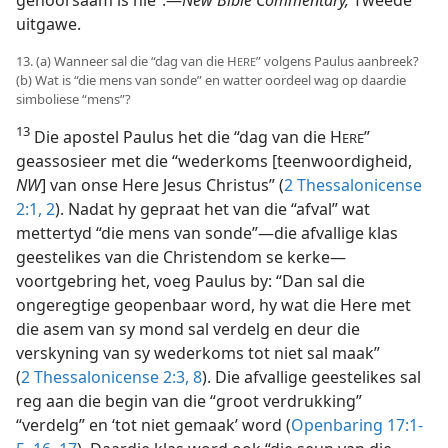
uitgawe.
13. (a) Wanneer sal die “dag van die H
” volgens Paulus aanbreek?
ERE
(b) Wat is “die mens van sonde” en watter oordeel wag op daardie
simboliese “mens”?
13
Die apostel Paulus het die “dag van die H
”
ERE
geassosieer met die “wederkoms [teenwoordigheid,
NW
] van onse Here Jesus Christus” (
2 Thessalonicense
2:1, 2
). Nadat hy gepraat het van die “afval” wat
mettertyd “die mens van sonde”—die afvallige klas
geestelikes van die Christendom se kerke—
voortgebring het, voeg Paulus by: “Dan sal die
ongeregtige geopenbaar word, hy wat die Here met
die asem van sy mond sal verdelg en deur die
verskyning van sy wederkoms tot niet sal maak”
(
2 Thessalonicense 2:3,
8
). Die afvallige geestelikes sal
reg aan die begin van die “groot verdrukking”
“verdelg” en ‘tot niet gemaak’ word (
Openbaring 17:1-