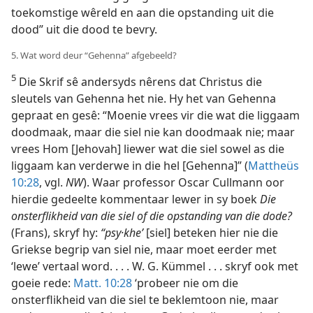
toekomstige wêreld en aan die opstanding uit die
dood” uit die dood te bevry.
5. Wat word deur “Gehenna” afgebeeld?
5
Die Skrif sê andersyds nêrens dat Christus die
sleutels van Gehenna het nie. Hy het van Gehenna
gepraat en gesê: “Moenie vrees vir die wat die liggaam
doodmaak, maar die siel nie kan doodmaak nie; maar
vrees Hom [Jehovah] liewer wat die siel sowel as die
liggaam kan verderwe in die hel [Gehenna]” (
Mattheüs
10:28
, vgl.
NW
). Waar professor Oscar Cullmann oor
hierdie gedeelte kommentaar lewer in sy boek
Die
onsterflikheid van die siel of die opstanding van die dode?
(Frans), skryf hy:
“psy·khe’
[siel] beteken hier nie die
Griekse begrip van siel nie, maar moet eerder met
‘lewe’ vertaal word. . . . W. G. Kümmel . . . skryf ook met
goeie rede:
Matt. 10:28
‘probeer nie om die
onsterflikheid van die siel te beklemtoon nie, maar