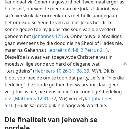
kandidaat vir Gehenna geword het ‘twee maal erger as
hulle self, hoeveel te meer dan nie Judas Iskariot, wat
so ’n verskriklike ooreenkoms met hulle aangegaan
het om God se Seun te verraai nie! Jesus het dit te
kenne gegee toe hy Judas “die seun van die verderf”
genoem het (
Johannes 17:12
). Onberouvolle afvalliges
gaan eweneens by die dood nie na Sheol of Hades nie,
maar na Gehenna (
Hebreërs 6:4-8;
2 Petrus 2:1
).
Dieselfde is waar van toegewyde Christene wat in
moedswillige sonde volhard of diegene
wat
“terugdeins” (
Hebreërs 10:26-31,
38, 39
,
NTP
). Dit is
bloot voorbeelde om te toon dat party, selfs in “hierdie
bedeling” die sonde gedoen het waarvoor daar geen
vergifnis is nie, nie eens in die “toekomstige” bedeling
nie. (
Mattheüs 12:31, 32
,
NTP;
vergelyk
1 Johannes
5:16
.) Hulle sal gevolglik nie opgewek word nie.
Die finaliteit van Jehovah se
oordele