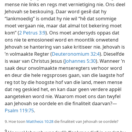
mense nie links en regs met vernietiging nie. Ons deel
Jehovah se beskouing. Daar word gesê dat hy
“lankmoedig” is omdat hy nie wil “hê dat sommige
moet vergaan nie, maar dat almal tot bekering moet
kom” (
2 Petrus 3:9
). Ons moet andersyds oppas dat
ons nie te emosioneel word en moontlik onwetend
Jehovah se hantering van sake kritiseer nie. Jehovah is
’n volmaakte Regter (
Deuteronomium 32:4
). Dieselfde
is waar van Christus Jesus (
Johannes 5:30
). Wanneer ’n
saak deur onvolmaakte menseregters verhoor word
en deur die hele regsproses gaan, van die laagste hof
reg tot by die hoogste hof van die land, meen mense
dat reg geskied het, en kan daar geen verdere appèl
aangeteken word nie. Waarom moet ons dan twyfel
aan Jehovah se oordele en die finaliteit daarvan?—
Psalm 119:75
.
9. Hoe toon
Mattheüs 10:28
die finaliteit van Jehovah se oordele?
9