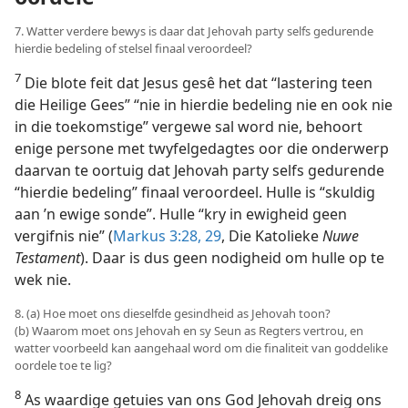
7. Watter verdere bewys is daar dat Jehovah party selfs gedurende
hierdie bedeling of stelsel finaal veroordeel?
7
Die blote feit dat Jesus gesê het dat “lastering teen
die Heilige Gees” “nie in hierdie bedeling nie en ook nie
in die toekomstige” vergewe sal word nie, behoort
enige persone met twyfelgedagtes oor die onderwerp
daarvan te oortuig dat Jehovah party selfs gedurende
“hierdie bedeling” finaal veroordeel. Hulle is “skuldig
aan ’n ewige sonde”. Hulle “kry in ewigheid geen
vergifnis nie” (
Markus 3:28, 29
, Die Katolieke
Nuwe
Testament
). Daar is dus geen nodigheid om hulle op te
wek nie.
8. (a) Hoe moet ons dieselfde gesindheid as Jehovah toon?
(b) Waarom moet ons Jehovah en sy Seun as Regters vertrou, en
watter voorbeeld kan aangehaal word om die finaliteit van goddelike
oordele toe te lig?
8
As waardige getuies van ons God Jehovah dreig ons