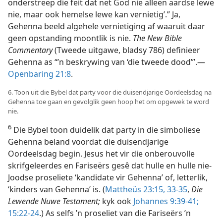
onderstreep die feit dat net God nie alleen aardse lewe
nie, maar ook hemelse lewe kan vernietig’.” Ja,
Gehenna beeld algehele vernietiging af waaruit daar
geen opstanding moontlik is nie.
The New Bible
Commentary
(Tweede uitgawe, bladsy 786) definieer
Gehenna as “’n beskrywing van ‘die tweede dood’”.—
Openbaring 21:8
.
6. Toon uit die Bybel dat party voor die duisendjarige Oordeelsdag na
Gehenna toe gaan en gevolglik geen hoop het om opgewek te word
nie.
6
Die Bybel toon duidelik dat party in die simboliese
Gehenna beland voordat die duisendjarige
Oordeelsdag begin. Jesus het vir die onberouvolle
skrifgeleerdes en Fariseërs gesê dat hulle en hulle nie-
Joodse proseliete ‘kandidate vir Gehenna’ of, letterlik,
‘kinders van Gehenna’ is. (
Mattheüs 23:15,
33-35
,
Die
Lewende Nuwe Testament;
kyk ook
Johannes 9:39-41;
15:22-24
.) As selfs ’n proseliet van die Fariseërs ’n