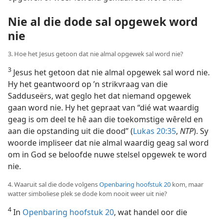
Nie al die dode sal opgewek word
nie
3. Hoe het Jesus getoon dat nie almal opgewek sal word nie?
3
Jesus het getoon dat nie almal opgewek sal word nie.
Hy het geantwoord op ’n strikvraag van die
Sadduseërs, wat geglo het dat niemand opgewek
gaan word nie. Hy het gepraat van “dié wat waardig
geag is om deel te hê aan die toekomstige wêreld en
aan die opstanding uit die dood” (
Lukas 20:35
,
NTP
). Sy
woorde impliseer dat nie almal waardig geag sal word
om in God se beloofde nuwe stelsel opgewek te word
nie.
4. Waaruit sal die dode volgens
Openbaring hoofstuk 20
kom, maar
watter simboliese plek se dode kom nooit weer uit nie?
4
In
Openbaring hoofstuk 20
, wat handel oor die