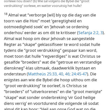
oorlewe nou doen? (b) Wie sal volgens die Bybel die “groot
verdrukking” oorlewe, en watter vooruitsig het hulle?
18
Almal wat “verborge [wil] bly op die dag van die
toorn van die H
” moet ‘geregtigheid en
ERE
ootmoedigheid soek’ en ‘Jehovah se ordening
onderhou’ eerder as om dit te kritiseer (
Sefanja 2:2, 3
).
Almal wat hoop om deur Jehovah se aangestelde
Regter as “skape” geklassifiseer te word sodat hulle
tydens die “groot verdrukking” gespaar kan word,
moet toon dat hulle “regverdiges” is wat Christus se
gesalfde “broeders” wat die “getroue en verstandige
dienskneg”-klas uitmaak, daadwerklik bystaan en
ondersteun (
Mattheüs 25:33,
40,
46;
24:45-47
). Die
enigstes aan wie die Bybel die hoop uithou om die
“groot verdrukking” te oorleef, is Christus se
“broeders” of “uitverkorenes” en die “groot menigte”
“skape” wat sonder onderbreking ‘vir God heilige
diens verrig’ en voortdurend die volgende sê sodat
almal dit kan hoor: “Heil aan onse God wat op die