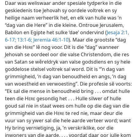
Daar was weliswaar ander spesiale tydperke in die
geskiedenis toe Jehovah sy oordele voltrek en sy
heilige naam verheerlik het, en elk van hulle was ’n
“dag van die Here” in die kleine. Ontroue Jerusalem,
Babilon en Egipte het sulke ‘dae’ ondervind (
Jesaja 2:1,
6-17;
13:1-6;
Jeremia 46:1-10
). Maar die grootste “dag
van die H
” lê nog voor. Dit is die “dag” wanneer
ERE
Jehovah se oordeel oor die valse Christendom, die res
van Satan se wêreldryk van valse godsdiens en sy hele
goddelose stelsel voltrek sal word. Dit is “’n dag van
grimmigheid, ’n dag van benoudheid en angs, ’n dag
van woestheid en verwoesting”. Die profesie sê voorts:
“Ek sal die mense in benoudheid bring . . . omdat hulle
teen die H
gesondig het . . . Hulle silwer of hulle
ERE
goud sal nie in staat wees om hulle op die dag van die
grimmigheid van die H
te red nie, maar deur die
ERE
vuur van sy ywer sal die hele aarde verteer word; want
Hy bring vernietiging, ja, ’n verskriklike, oor die
inwoners van die aarde. . . . voordat daar oor julle kom