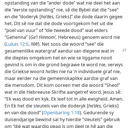
opstanding van die “ander dode” wat nie deel het aan
die “eerste opstanding” nie, sê die Bybel dat die “see”
en die “doderyk [
ha’des,
Grieks]” die dode daarin gegee
het. Dit sê nie dat die dode voortgekom het uit die
“poel van vuur” of “die tweede dood” wat elders
“Gehenna” (
Ge’i Hinnom’,
Hebreeus) genoem word nie
(
Lukas 12:5
,
NW
). Net soos die woord “see” die
gesamentlike watergraf aandui van diegene
wat in
die dieptes omgekom het en wie se liggame nooit
gevind is om in die grond begrawe te word nie, verwys
die Griekse woord
ha’des
nie na ’n individuele graf nie,
maar eerder na die gemeenskaplike aardse graf van
die mensdom. Dit kom ooreen met die woord “Sheol”
wat in die Hebreeuse Skrifte aangetref word. Jesus sê:
“Ek was dood en kyk, Ek leef tot in alle ewigheid. Amen.
En Ek het die sleutels van die doderyk [
ha’des,
Grieks]
en van die dood” (
Openbaring 1:18
). Gedurende sy
duisendjarige bewind sal hy hierdie “sleutels” gebruik
om “dié wat waardig geag is om deel te hê aan die