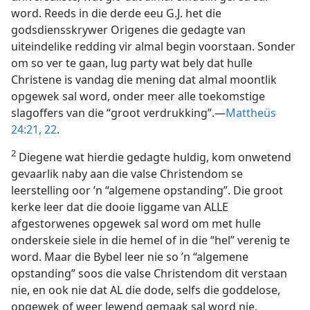
word. Reeds in die derde eeu G.J. het die
godsdiensskrywer Origenes die gedagte van
uiteindelike redding vir almal begin voorstaan. Sonder
om so ver te gaan, lug party wat bely dat hulle
Christene is vandag die mening dat almal moontlik
opgewek sal word, onder meer alle toekomstige
slagoffers van die “groot verdrukking”.—
Mattheüs
24:21, 22
.
2
Diegene wat hierdie gedagte huldig, kom onwetend
gevaarlik naby aan die valse Christendom se
leerstelling oor ’n “algemene opstanding”. Die groot
kerke leer dat die dooie liggame van ALLE
afgestorwenes opgewek sal word om met hulle
onderskeie siele in die hemel of in die “hel” verenig te
word. Maar die Bybel leer nie so ’n “algemene
opstanding” soos die valse Christendom dit verstaan
nie, en ook nie dat AL die dode, selfs die goddelose,
opgewek of weer lewend gemaak sal word nie.