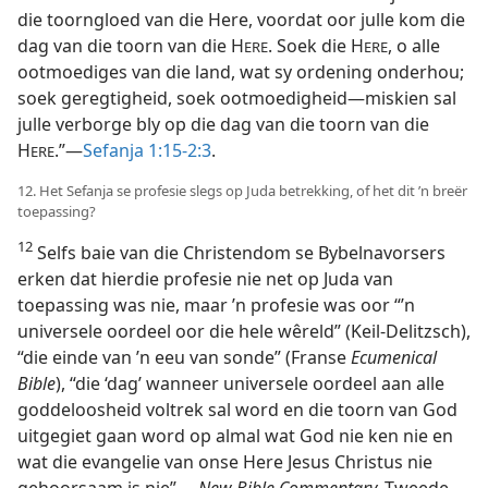
die toorngloed van die Here, voordat oor julle kom die
dag van die toorn van die H
. Soek die H
, o alle
ERE
ERE
ootmoediges van die land, wat sy ordening onderhou;
soek geregtigheid, soek ootmoedigheid—miskien sal
julle verborge bly op die dag van die toorn van die
H
.”—
Sefanja 1:15-2:3
.
ERE
12. Het Sefanja se profesie slegs op Juda betrekking, of het dit ’n breër
toepassing?
12
Selfs baie van die Christendom se Bybelnavorsers
erken dat hierdie profesie nie net op Juda van
toepassing was nie, maar ’n profesie was oor “’n
universele oordeel oor die hele wêreld” (Keil-Delitzsch),
“die einde van ’n eeu van sonde” (Franse
Ecumenical
Bible
), “die ‘dag’ wanneer universele oordeel aan alle
goddeloosheid voltrek sal word en die toorn van God
uitgegiet gaan word op almal wat God nie ken nie en
wat die evangelie van onse Here Jesus Christus nie
gehoorsaam is nie”.—
New Bible Commentary,
Tweede