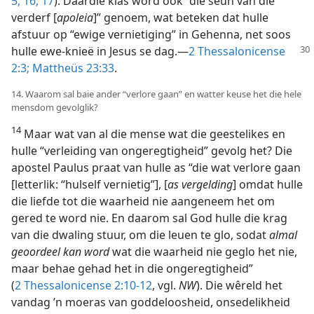
5,
16, 17
). Daardie klas word ook “die seun van die
verderf [
apoleia
]” genoem, wat beteken dat hulle
afstuur op “ewige vernietiging” in Gehenna, net soos
hulle ewe-knieë
in Jesus se dag.—
2 Thessalonicense
2:3;
Mattheüs 23:33
.
14. Waarom sal baie ander “verlore gaan” en watter keuse het die hele
mensdom gevolglik?
14
Maar wat van al die mense wat die geestelikes en
hulle “verleiding van ongeregtigheid” gevolg het? Die
apostel Paulus praat van hulle as “die wat verlore gaan
[letterlik: “hulself vernietig”], [
as vergelding
] omdat hulle
die liefde tot die waarheid nie aangeneem het om
gered te word nie. En daarom sal God hulle die krag
van die dwaling stuur, om die leuen te glo, sodat
almal
geoordeel kan word
wat die waarheid nie geglo het nie,
maar behae gehad het in die ongeregtigheid”
(
2 Thessalonicense 2:10-12
, vgl.
NW
). Die wêreld het
vandag ’n moeras van goddeloosheid, onsedelikheid