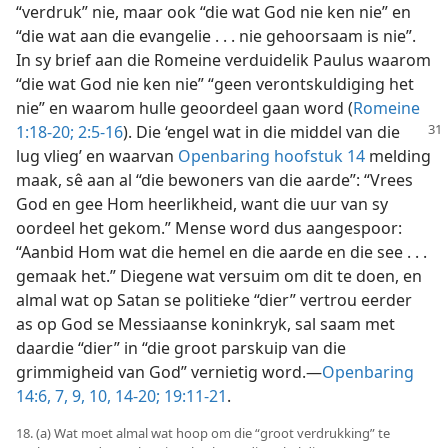
“verdruk” nie, maar ook “die wat God nie ken nie” en
“die wat aan die evangelie . . . nie gehoorsaam is nie”.
In sy brief aan die Romeine verduidelik Paulus waarom
“die wat God nie ken nie” “geen verontskuldiging het
nie” en waarom hulle geoordeel gaan word (
Romeine
1:18-20;
2:5-16
). Die ‘engel wat in die middel van die
lug vlieg’ en waarvan
Openbaring hoofstuk 14
melding
maak, sê aan al “die bewoners van die aarde”: “Vrees
God en gee Hom heerlikheid, want die uur van sy
oordeel het gekom.” Mense word dus aangespoor:
“Aanbid Hom wat die hemel en die aarde en die see . . .
gemaak het.” Diegene wat versuim om dit te doen, en
almal wat op Satan se politieke “dier” vertrou eerder
as op God se Messiaanse koninkryk, sal saam met
daardie “dier” in “die groot parskuip van die
grimmigheid van God” vernietig word.—
Openbaring
14:6, 7,
9, 10,
14-20;
19:11-21
.
18. (a) Wat moet almal wat hoop om die “groot verdrukking” te