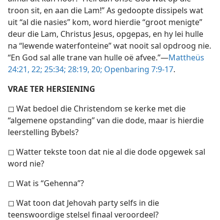
troon sit, en aan die Lam!” As gedoopte dissipels wat
uit “al die nasies” kom, word hierdie “groot menigte”
deur die Lam, Christus Jesus, opgepas, en hy lei hulle
na “lewende waterfonteine” wat nooit sal opdroog nie.
“En God sal alle trane van hulle oë afvee.”—
Mattheüs
24:21, 22;
25:34;
28:19, 20;
Openbaring 7:9-17
.
VRAE TER HERSIENING
◻ Wat bedoel die Christendom se kerke met die
“algemene opstanding” van die dode, maar is hierdie
leerstelling Bybels?
◻ Watter tekste toon dat nie al die dode opgewek sal
word nie?
◻ Wat is “Gehenna”?
◻ Wat toon dat Jehovah party selfs in die
teenswoordige stelsel finaal veroordeel?