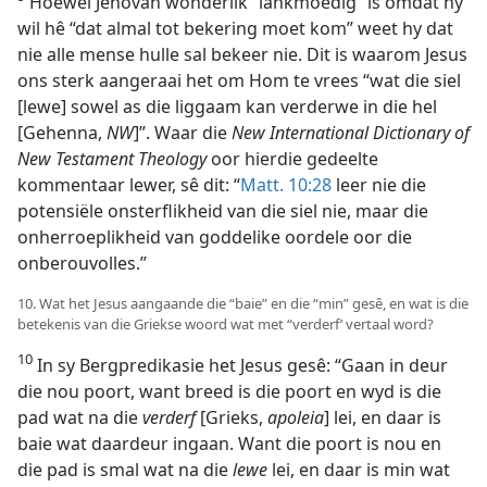
Hoewel Jehovah wonderlik “lankmoedig” is omdat hy
wil hê “dat almal tot bekering moet kom” weet hy dat
nie alle mense hulle sal bekeer nie. Dit is waarom Jesus
ons sterk aangeraai het om Hom te vrees “wat die siel
[lewe] sowel as die liggaam kan verderwe in die hel
[Gehenna,
NW
]”. Waar die
New International Dictionary of
New Testament Theology
oor hierdie gedeelte
kommentaar lewer, sê dit: “
Matt. 10:28
leer nie die
potensiële onsterflikheid van die siel nie, maar die
onherroeplikheid van goddelike oordele oor die
onberouvolles.”
10. Wat het Jesus aangaande die “baie” en die “min” gesê, en wat is die
betekenis van die Griekse woord wat met “verderf’ vertaal word?
10
In sy Bergpredikasie het Jesus gesê: “Gaan in deur
die nou poort, want breed is die poort en wyd is die
pad wat na die
verderf
[Grieks,
apoleia
] lei, en daar is
baie wat daardeur ingaan. Want die poort is nou en
die pad is smal wat na die
lewe
lei, en daar is min wat