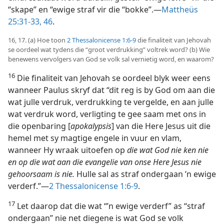
“skape” en “ewige straf vir die “bokke”.—
Mattheüs
25:31-33,
46
.
16, 17. (a) Hoe toon
2 Thessalonicense 1:6-9
die finaliteit van Jehovah
se oordeel wat tydens die “groot verdrukking” voltrek word? (b) Wie
benewens vervolgers van God se volk sal vernietig word, en waarom?
16
Die finaliteit van Jehovah se oordeel blyk weer eens
wanneer Paulus skryf dat “dit reg is by God om aan die
wat julle verdruk, verdrukking te vergelde, en aan julle
wat verdruk word, verligting te gee saam met ons in
die openbaring [
apokalypsis
] van die Here Jesus uit die
hemel met sy magtige engele in vuur en vlam,
wanneer Hy wraak uitoefen op
die wat God nie ken nie
en op die wat aan die evangelie van onse Here Jesus nie
gehoorsaam is nie.
Hulle sal as straf ondergaan ’n ewige
verderf.”—
2 Thessalonicense 1:6-9
.
17
Let daarop dat die wat “’n ewige verderf” as “straf
ondergaan” nie net diegene is wat God se volk