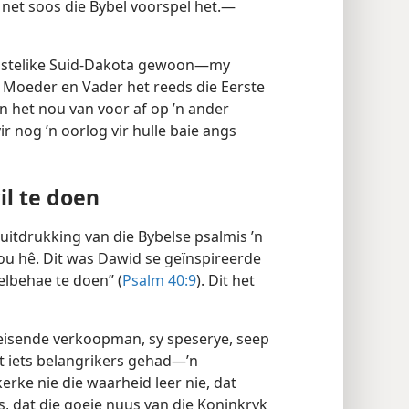
 net soos die Bybel voorspel het.—
 oostelike Suid-Dakota gewoon—my
. Moeder en Vader het reeds die Eerste
en het nou van voor af op ’n ander
ir nog ’n oorlog vir hulle baie angs
il te doen
 uitdrukking van die Bybelse psalmis ’n
ou hê. Dit was Dawid se geïnspireerde
elbehae te doen” (
Psalm 40:9
). Dit het
 reisende verkoopman, sy speserye, seep
t iets belangrikers gehad—’n
erke nie die waarheid leer nie, dat
, dat die goeie nuus van die Koninkryk