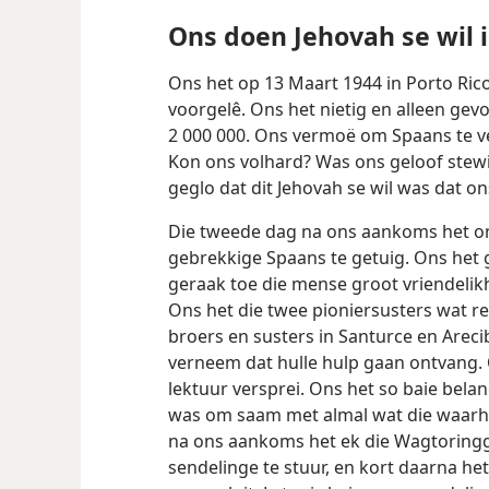
Ons doen Jehovah se wil
Ons het op 13 Maart 1944 in Porto Ric
voorgelê. Ons het nietig en alleen gev
2 000 000. Ons vermoë om Spaans te ve
Kon ons volhard? Was ons geloof stew
geglo dat dit Jehovah se wil was dat o
Die tweede dag na ons aankoms het on
gebrekkige Spaans te getuig. Ons het 
geraak toe die mense groot vriendelikh
Ons het die twee pioniersusters wat re
broers en susters in Santurce en Arec
verneem dat hulle hulp gaan ontvang.
lektuur versprei. Ons het so baie bela
was om saam met almal wat die waarheid
na ons aankoms het ek die Wagtorin
sendelinge te stuur, en kort daarna h