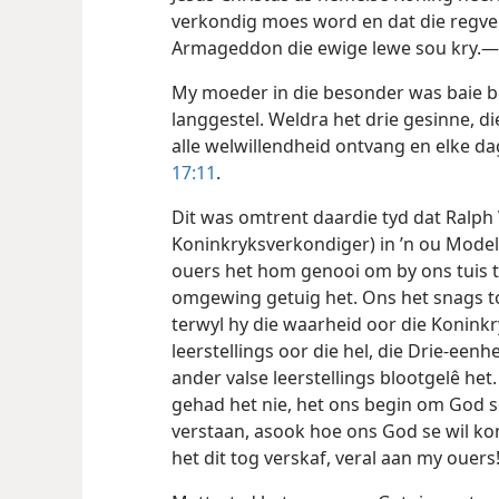
verkondig moes word en dat die regve
Armageddon die ewige lewe sou kry.—
My moeder in die besonder was baie be
langgestel. Weldra het drie gesinne, di
alle welwillendheid ontvang en elke da
17:11
.
Dit was omtrent daardie tyd dat Ralph V
Koninkryksverkondiger) in ’n ou Model
ouers het hom genooi om by ons tuis te
omgewing getuig het. Ons het snags t
terwyl hy die waarheid oor die Koninkr
leerstellings oor die hel, die Drie-eenhe
ander valse leerstellings blootgelê het
gehad het nie, het ons begin om God 
verstaan, asook hoe ons God se wil ko
het dit tog verskaf, veral aan my ouers