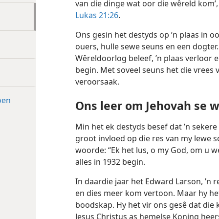
van die dinge wat oor die wêreld kom’,
Lukas 21:26
.
Ons gesin het destyds op ’n plaas in
ouers, hulle sewe seuns en een dogter
Wêreldoorlog beleef, ’n plaas verloor 
begin. Met soveel seuns het die vrees v
veroorsaak.
oen
Ons leer om Jehovah se w
Min het ek destyds besef dat ’n sekere
groot invloed op die res van my lewe s
woorde: “Ek het lus, o my God, om u w
alles in 1932 begin.
In daardie jaar het Edward Larson, ’n
en dies meer kom vertoon. Maar hy he
boodskap. Hy het vir ons gesê dat die k
Jesus Christus as hemelse Koning heers