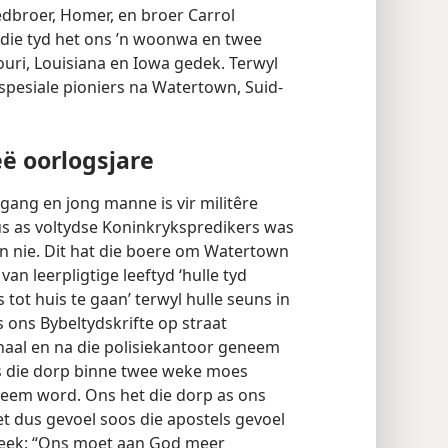
edbroer, Homer, en broer Carrol
die tyd het ons ’n woonwa en twee
uri, Louisiana en Iowa gedek. Terwyl
s spesiale pioniers na Watertown, Suid-
ë oorlogsjare
ang en jong manne is vir militêre
s as voltydse Koninkrykspredikers was
an nie. Dit hat die boere om Watertown
an leerpligtige leeftyd ‘hulle tyd
tot huis te gaan’ terwyl hulle seuns in
 ons Bybeltydskrifte op straat
aal en na die polisiekantoor geneem
ons die dorp binne twee weke moes
neem word. Ons het die dorp as ons
t dus gevoel soos die apostels gevoel
preek: “Ons moet aan God meer