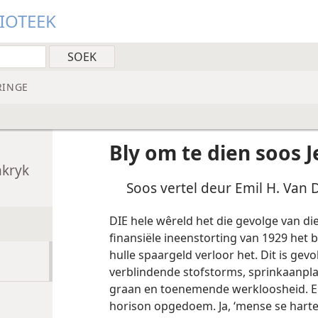
LIOTEEK
RINGE
l
Bly om te dien soos 
nkryk
Soos vertel deur Emil H. Van 
DIE hele wêreld het die gevolge van di
finansiële ineenstorting van 1929 het 
hulle spaargeld verloor het. Dit is ge
verblindende stofstorms, sprinkaanpla
graan en toenemende werkloosheid. En 
horison opgedoem. Ja, ‘mense se hart