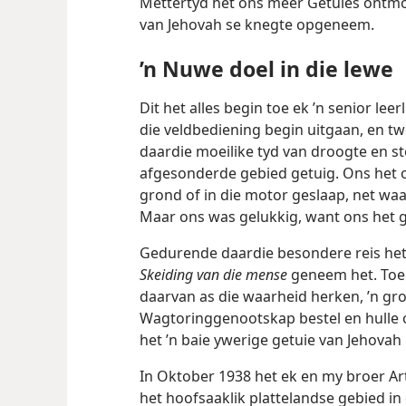
Mettertyd het ons meer Getuies ontmo
van Jehovah se knegte opgeneem.
’n Nuwe doel in die lewe
Dit het alles begin toe ek ’n senior lee
die veldbediening begin uitgaan, en tw
daardie moeilike tyd van droogte en s
afgesonderde gebied getuig. Ons het o
grond of in die motor geslaap, net waa
Maar ons was gelukkig, want ons het g
Gedurende daardie besondere reis het
Skeiding van die mense
geneem het. Toe s
daarvan as die waarheid herken, ’n gro
Wagtoringgenootskap bestel en hulle o
het ’n baie ywerige getuie van Jehova
In Oktober 1938 het ek en my broer Art
het hoofsaaklik plattelandse gebied in