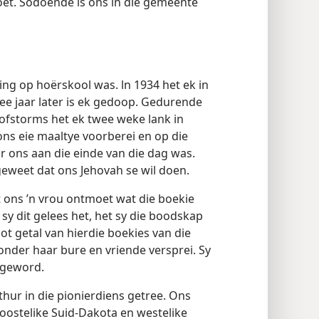
et. Sodoende is ons in die gemeente
rling op hoërskool was. ln 1934 het ek in
ee jaar later is ek gedoop. Gedurende
tofstorms het ek twee weke lank in
ns eie maaltye voorberei en op die
r ons aan die einde van die dag was.
eweet dat ons Jehovah se wil doen.
 ons ’n vrou ontmoet wat die boekie
y dit gelees het, het sy die boodskap
ot getal van hierdie boekies van die
nder haar bure en vriende versprei. Sy
h geword.
hur in die pionierdiens getree. Ons
 oostelike Suid-Dakota en westelike