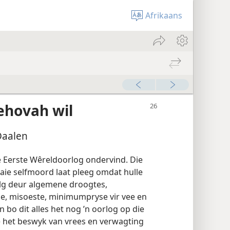
Afrikaans
Jehovah wil
Daalen
e Eerste Wêreldoorlog ondervind. Die
baie selfmoord laat pleeg omdat hulle
volg deur algemene droogtes,
e, misoeste, minimumpryse vir vee en
bo dit alles het nog ’n oorlog op die
e het beswyk van vrees en verwagting