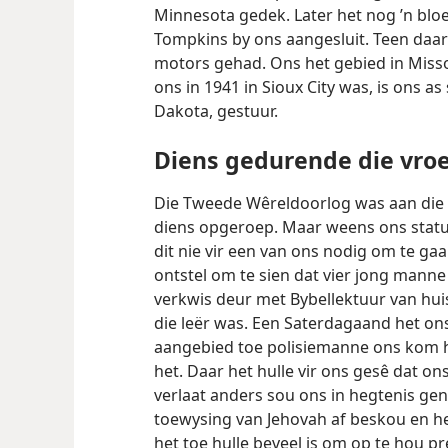
Minnesota gedek. Later het nog ’n blo
Tompkins by ons aangesluit. Teen daar
motors gehad. Ons het gebied in Misso
ons in 1941 in Sioux City was, is ons a
Dakota, gestuur.
Diens gedurende die vroe
Die Tweede Wêreldoorlog was aan die g
diens opgeroep. Maar weens ons statu
dit nie vir een van ons nodig om te ga
ontstel om te sien dat vier jong manne v
verkwis deur met Bybellektuur van huis 
die leër was. Een Saterdagaand het ons
aangebied toe polisiemanne ons kom h
het. Daar het hulle vir ons gesê dat 
verlaat anders sou ons in hegtenis ge
toewysing van Jehovah af beskou en he
het toe hulle beveel is om op te hou 