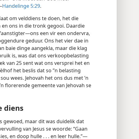
—
Handelinge 5:29
.
laat om velddiens te doen, het die
 en ons in die tronk gegooi. Daardie
aanstigter—ons een vir een ondervra,
oggendure geduur. Ons het vier dae in
an baie dinge aangekla, maar die klag
bruik is, was dat ons verkoopbelasting
ek van 25 sent wat ons versprei het en
lhof het beslis dat so ’’n belasting
sou wees. Jehovah het ons dus met ’n
’n florerende gemeente van Jehovah se
e diens
ds gewoed, maar dit was duidelik dat
ervulling van Jesus se woorde: “Gaan
es, en doop hulle . . . en leer hulle.”—