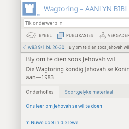
Wagtoring – AANLYN BIB
BYBEL
PUBLIKASIES
VERGADE
w83 9/1 bl. 26-30
Bly om te dien soos Jehovah wi
Bly om te dien soos Jehovah wil
Die Wagtoring kondig Jehovah se Koni
aan—1983
Onderhofies
Soortgelyke materiaal
Ons leer om Jehovah se wil te doen
’n Nuwe doel in die lewe