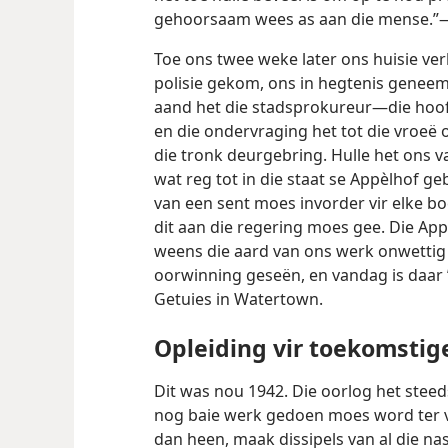
gehoorsaam wees as aan die mense.”
Toe ons twee weke later ons huisie ver
polisie gekom, ons in hegtenis geneem
aand het die stadsprokureur—die hoof
en die ondervraging het tot die vroeë 
die tronk deurgebring. Hulle het ons v
wat reg tot in die staat se Appèlhof ge
van een sent moes invorder vir elke bo
dit aan die regering moes gee. Die Appè
weens die aard van ons werk onwettig 
oorwinning geseën, en vandag is daar 
Getuies in Watertown.
Opleiding vir toekomstig
Dit was nou 1942. Die oorlog het stee
nog baie werk gedoen moes word ter v
dan heen, maak dissipels van al die nasi