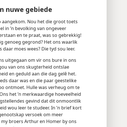
 in nuwe gebiede
o aangekom. Nou het die groot toets
oel in ’n bevolking van ongeveer
rstaan en te praat, was so gebrekkig!
ig genoeg gegrond? Het ons waarlik
ns daar moes wees? Die tyd sou leer.
s uitgegaan om vir ons bure in ons
gou van ons skugterheid ontslae
eid en geduld aan die dag gelê het.
eds daar was en die paar geestelike
ibo ontmoet. Hulle was verheug om te
 Ons het ’n merkwaardige hoeveelheid
ngstellendes gevind dat dit onmoontlik
 wou leer te studeer. In ’n brief kort
ggenootskap versoek om meer
et my broers Arthur en Homer by ons