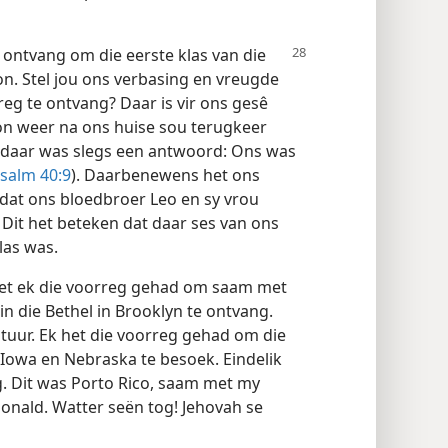
 ontvang om die eerste klas van die
n. Stel jou ons verbasing en vreugde
eg te ontvang? Daar is vir ons gesê
n weer na ons huise sou terugkeer
ar daar was slegs een antwoord: Ons was
salm 40:9
). Daarbenewens het ons
dat ons bloedbroer Leo en sy vrou
 Dit het beteken dat daar ses van ons
klas was.
et ek die voorreg gehad om saam met
in die Bethel in Brooklyn te ontvang.
tuur. Ek het die voorreg gehad om die
 Iowa en Nebraska te besoek. Eindelik
. Dit was Porto Rico, saam met my
onald. Watter seën tog! Jehovah se