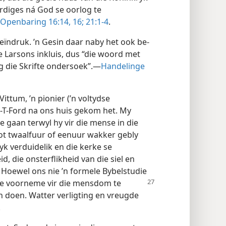
rdiges ná God se oorlog te
Openbaring 16:14,
16;
21:1-4
.
ïndruk. ’n Gesin daar naby het ook be-
e Larsons inkluis, dus “die woord met
g die Skrifte ondersoek”.—
Handelinge
ittum, ’n pionier (’n voltydse
-T-Ford na ons huis gekom het. My
 gaan terwyl hy vir die mense in die
ot twaalfuur of eenuur wakker gebly
yk verduidelik en die kerke se
id, die onsterflikheid van die siel en
. Hoewel ons nie ’n formele Bybelstudie
se voorneme vir die
mensdom te
n doen. Watter verligting en vreugde
!