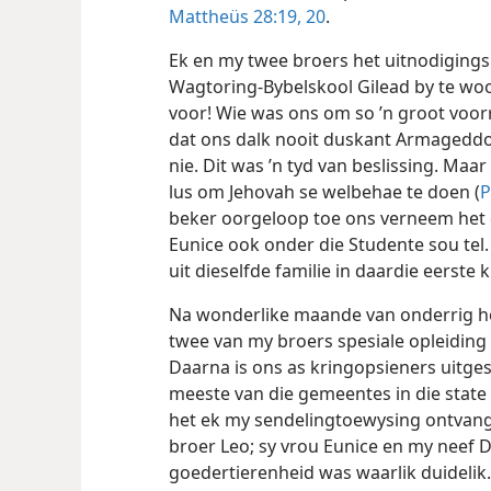
Mattheüs 28:19, 20
.
Ek en my twee broers het uitnodigings
Wagtoring-Bybelskool Gilead by te woo
voor! Wie was ons om so ’n groot voorr
dat ons dalk nooit duskant Armageddo
nie. Dit was ’n tyd van beslissing. Ma
lus om Jehovah se welbehae te doen (
P
beker oorgeloop toe ons verneem het 
Eunice ook onder die Studente sou tel.
uit dieselfde familie in daardie eerste 
Na wonderlike maande van onderrig h
twee van my broers spesiale opleiding 
Daarna is ons as kringopsieners uitges
meeste van die gemeentes in die state
het ek my sendelingtoewysing ontvang
broer Leo; sy vrou Eunice en my neef D
goedertierenheid was waarlik duidelik.