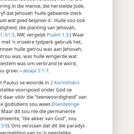
ring in die mense, die herstelde Jode,
yf dat Jehovah ‘hulle gebeente sterk
tuin wat goed besproei is
’. Hulle sou ook
gheid, die planting van Jehovah,
1;
61:3
,
NW
; vergelyk
Psalm 1:3
.) Waar
 met ’n vroeëre tydperk gebruik het,
wanneer hulle getrou was aan Jehovah,
ntrou was, was hulle wingerde wat
 bestem was om verbrand te word,
sou groei.—
Jesaja 5:1-7
.
at Paulus se woorde in
2 Korinthiërs
estelike voorspoed onder God se
at daar vóór die “teenwoordigheid” van
ike godsdiens sou wees (
Handelinge
. Maar dit sou nie die permanente
emeente, “die akker van God”, sou
 3:9
). Ons verstaan dat dít die paradys
y vermelding van so ’n geestelike