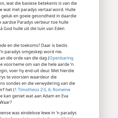
oon, wat die basiese betekenis is van die
e wat met paradys vertaal word. Hulle
n geluk en goeie gesondheid in daardie
e aardse Paradys verbeur toe hulle
 God hulle uit die tuin van Eden
ede en die toekoms? Daar is beslis
 ’n paradys omgeskep word nie.
an die orde van die dag (
Openbaring
 se voorneme om van die hele aarde ’n
gin, voer hy end-uit deur. Met hierdie
rys te voorsien waardeur die
 ons sondes en die verwydering van die
f het (
1 Timotheüs 2:5, 6;
Romeine
nse kan geniet wat aan Adam en Eva
 Waar?
nse was eindelose lewe in ’n paradys