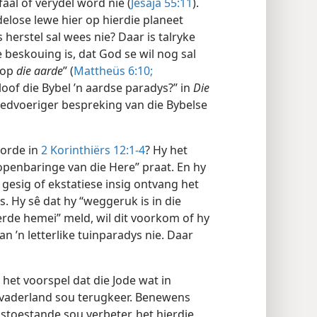
aal of verydel word nie (
Jesaja 55:11
).
delose lewe hier op hierdie planeet
 herstel sal wees nie? Daar is talryke
e beskouing is, dat God se wil nog sal
 op
die aarde
” (
Mattheüs 6:10;
Beloof die Bybel ’n aardse paradys?” in
Die
reedvoeriger bespreking van die Bybelse
oorde in
2 Korinthiërs 12:1-4
? Hy het
 openbaringe van die Here” praat. En hy
e gesig of ekstatiese insig ontvang het
s. Hy sê dat hy “weggeruk is in die
erde hemei” meld, wil dit voorkom of hy
an ’n letterlike tuinparadys nie. Daar
 het voorspel dat die Jode wat in
 vaderland sou terugkeer. Benewens
toestande sou verbeter, het hierdie