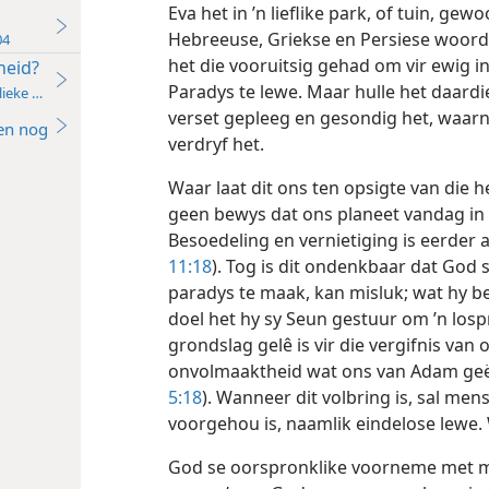
Eva het in ’n lieflike park, of tuin, gew
Hebreeuse, Griekse en Persiese woord
04
het die vooruitsig gehad om vir ewig i
heid?
Paradys te lewe. Maar hulle het daardi
blieke uitgawe)—2017
verset gepleeg en gesondig het, waarná
en nog
verdryf het.
Waar laat dit ons ten opsigte van die h
geen bewys dat ons planeet vandag in
Besoedeling en vernietiging is eerder a
11:18
). Tog is dit ondenkbaar dat God
paradys te maak, kan misluk; wat hy be
doel het hy sy Seun gestuur om ’n losp
grondslag gelê is vir die vergifnis van
onvolmaaktheid wat ons van Adam geër
5:18
). Wanneer dit volbring is, sal me
voorgehou is, naamlik eindelose lewe.
God se oorspronklike voorneme met me