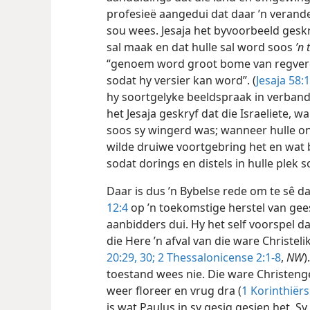
profesieë aangedui dat daar ’n verande
sou wees. Jesaja het byvoorbeeld geskr
sal maak en dat hulle sal word soos
’n 
“genoem word groot bome van regverdi
sodat hy versier kan word”. (
Jesaja 58:1
hy soortgelyke beeldspraak in verband
het Jesaja geskryf dat die Israeliete, 
soos sy wingerd was; wanneer hulle o
wilde druiwe voortgebring het en wat
sodat dorings en distels in hulle plek 
Daar is dus ’n Bybelse rede om te sê d
12:4
op ’n toekomstige herstel van ge
aanbidders dui. Hy het self voorspel d
die Here ’n afval van die ware Christel
20:29, 30;
2 Thessalonicense 2:1-8
,
NW
)
toestand wees nie. Die ware Christeng
weer floreer en vrug dra (
1 Korinthiërs
is wat Paulus in sy gesig gesien het. S