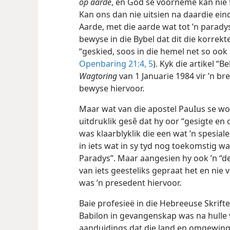
op aarde
, en God se voorneme kan nie f
Kan ons dan nie uitsien na daardie ein
Aarde, met die aarde wat tot ’n paradys
bewyse in die Bybel dat dit die korrekt
“geskied, soos in die hemel net so ook
Openbaring 21:4, 5
). Kyk die artikel “
Wagtoring
van 1 Januarie 1984 vir ’n b
bewyse hiervoor.
Maar wat van die apostel PauIus se w
uitdruklik gesê dat hy oor “gesigte en
was klaarblyklik die een wat ’n spesial
in iets wat in sy tyd nog toekomstig wa
Paradys”. Maar aangesien hy ook ’n “d
van iets geesteliks gepraat het en nie v
was ’n presedent hiervoor.
Baie profesieë in die Hebreeuse Skrifte
Babilon in gevangenskap was na hulle
aanduidings dat die land en omgewings