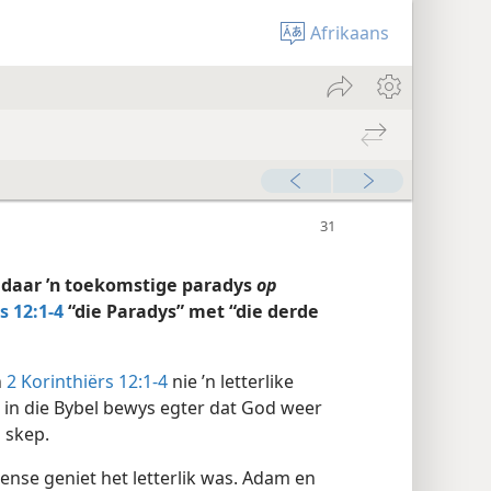
Afrikaans
 daar ’n toekomstige paradys
op
s 12:1-4
“die Paradys” met “die derde
n
2 Korinthiërs 12:1-4
nie ’n letterlike
s in die Bybel bewys egter dat God weer
 skep.
mense geniet het letterlik was. Adam en