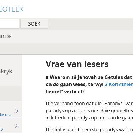
LIOTEEK
RINGE
Vrae van lesers
nkryk
■
Waarom sê Jehovah se Getuies dat
aarde
gaan wees, terwyl
2 Korinthiër
hemel” verbind?
Die verband toon dat die “Paradys” va
paradys op aarde is nie. Baie gedeelte
die-uitgawe) — 2018
’n letterlike paradys op ons aarde gaan
Die feit is dat die eerste paradys wat 
10