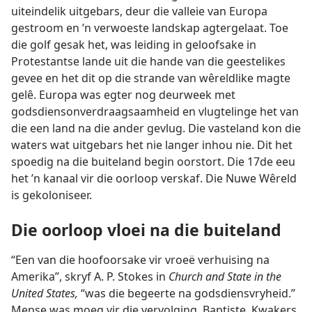
uiteindelik uitgebars, deur die valleie van Europa
gestroom en ’n verwoeste landskap agtergelaat. Toe
die golf gesak het, was leiding in geloofsake in
Protestantse lande uit die hande van die geestelikes
gevee en het dit op die strande van wêreldlike magte
gelê. Europa was egter nog deurweek met
godsdiensonverdraagsaamheid en vlugtelinge het van
die een land na die ander gevlug. Die vasteland kon die
waters wat uitgebars het nie langer inhou nie. Dit het
spoedig na die buiteland begin oorstort. Die 17de eeu
het ’n kanaal vir die oorloop verskaf. Die Nuwe Wêreld
is gekoloniseer.
Die oorloop vloei na die buiteland
“Een van die hoofoorsake vir vroeë verhuising na
Amerika”, skryf A. P. Stokes in
Church and State in the
United States,
“was die begeerte na godsdiensvryheid.”
Mense was moeg vir die vervolging. Baptiste, Kwakers,