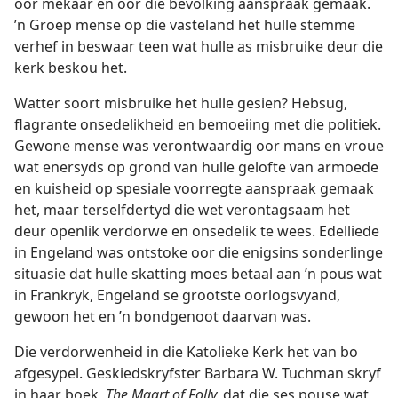
oor mekaar en oor die bevolking aanspraak gemaak.
’n Groep mense op die vasteland het hulle stemme
verhef in beswaar teen wat hulle as misbruike deur die
kerk beskou het.
Watter soort misbruike het hulle gesien? Hebsug,
flagrante onsedelikheid en bemoeiing met die politiek.
Gewone mense was verontwaardig oor mans en vroue
wat enersyds op grond van hulle gelofte van armoede
en kuisheid op spesiale voorregte aanspraak gemaak
het, maar terselfdertyd die wet verontagsaam het
deur openlik verdorwe en onsedelik te wees. Edelliede
in Engeland was ontstoke oor die enigsins sonderlinge
situasie dat hulle skatting moes betaal aan ’n pous wat
in Frankryk, Engeland se grootste oorlogsvyand,
gewoon het en ’n bondgenoot daarvan was.
Die verdorwenheid in die Katolieke Kerk het van bo
afgesypel. Geskiedskryfster Barbara W. Tuchman skryf
in haar boek,
The Maart of Folly,
dat die ses pouse wat