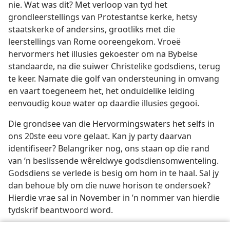
nie. Wat was dit? Met verloop van tyd het
grondleerstellings van Protestantse kerke, hetsy
staatskerke of andersins, grootliks met die
leerstellings van Rome ooreengekom. Vroeë
hervormers het illusies gekoester om na Bybelse
standaarde, na die suiwer Christelike godsdiens, terug
te keer. Namate die golf van ondersteuning in omvang
en vaart toegeneem het, het onduidelike leiding
eenvoudig koue water op daardie illusies gegooi.
Die grondsee van die Hervormingswaters het selfs in
ons 20ste eeu vore gelaat. Kan jy party daarvan
identifiseer? Belangriker nog, ons staan op die rand
van ’n beslissende wêreldwye godsdiensomwenteling.
Godsdiens se verlede is besig om hom in te haal. Sal jy
dan behoue bly om die nuwe horison te ondersoek?
Hierdie vrae sal in November in ’n nommer van hierdie
tydskrif beantwoord word.