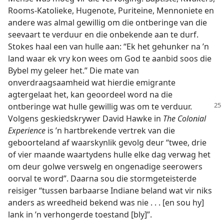
Rooms-Katolieke, Hugenote, Puriteine, Mennoniete en
andere was almal gewillig om die ontberinge van die
seevaart te verduur en die onbekende aan te durf.
Stokes haal een van hulle aan: “Ek het gehunker na ’n
land waar ek vry kon wees om God te aanbid soos die
Bybel my geleer het.” Die mate van
onverdraagsaamheid wat hierdie emigrante
agtergelaat het, kan geoordeel word na die
ontberinge wat hulle
gewillig was om te verduur.
Volgens geskiedskrywer David Hawke in
The Colonial
Experience
is ’n hartbrekende vertrek van die
geboorteland af waarskynlik gevolg deur “twee, drie
of vier maande waartydens hulle elke dag verwag het
om deur golwe verswelg en ongenadige seerowers
oorval te word”. Daarna sou die stormgeteisterde
reisiger “tussen barbaarse Indiane beland wat vir niks
anders as wreedheid bekend was nie . . . [en sou hy]
lank in ’n verhongerde toestand [bly]”.