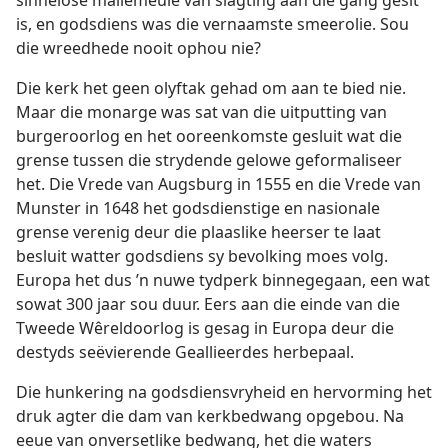
sinnelose mallemeule van slagting aan die gang gesit
is, en godsdiens was die vernaamste smeerolie. Sou
die wreedhede nooit ophou nie?
Die kerk het geen olyftak gehad om aan te bied nie.
Maar die monarge was sat van die uitputting van
burgeroorlog en het ooreenkomste gesluit wat die
grense tussen die strydende gelowe geformaliseer
het. Die Vrede van Augsburg in 1555 en die Vrede van
Munster in 1648 het godsdienstige en nasionale
grense verenig deur die plaaslike heerser te laat
besluit watter godsdiens sy bevolking moes volg.
Europa het dus ’n nuwe tydperk binnegegaan, een wat
sowat 300 jaar sou duur. Eers aan die einde van die
Tweede Wêreldoorlog is gesag in Europa deur die
destyds seëvierende Geallieerdes herbepaal.
Die hunkering na godsdiensvryheid en hervorming het
druk agter die dam van kerkbedwang opgebou. Na
eeue van onversetlike bedwang, het die waters