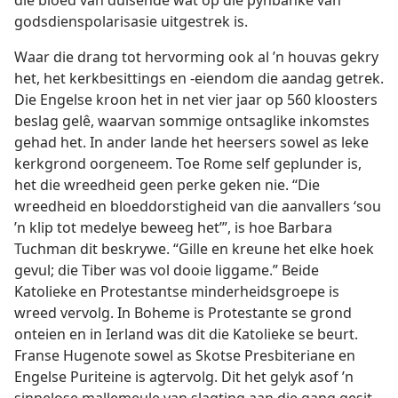
die bloed van duisende wat op die pynbanke van
godsdienspolarisasie uitgestrek is.
Waar die drang tot hervorming ook al ’n houvas gekry
het, het kerkbesittings en -eiendom die aandag getrek.
Die Engelse kroon het in net vier jaar op 560 kloosters
beslag gelê, waarvan sommige ontsaglike inkomstes
gehad het. In ander lande het heersers sowel as leke
kerkgrond oorgeneem. Toe Rome self geplunder is,
het die wreedheid geen perke geken nie. “Die
wreedheid en bloeddorstigheid van die aanvallers ‘sou
’n klip tot medelye beweeg het’”, is hoe Barbara
Tuchman dit beskrywe. “Gille en kreune het elke hoek
gevul; die Tiber was vol dooie liggame.” Beide
Katolieke en Protestantse minderheidsgroepe is
wreed vervolg. In Boheme is Protestante se grond
onteien en in Ierland was dit die Katolieke se beurt.
Franse Hugenote sowel as Skotse Presbiteriane en
Engelse Puriteine is agtervolg. Dit het gelyk asof ’n