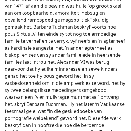
van 1471 af aan die bewind was hulle “op groot skaal
aan omkoopbaarheid, amoraliteit, hebsug en
opvallend rampspoedige magspolitiek” skuldig
gemaak het. Barbara Tuchman beskryf voorts hoe
pous Sixtus IV, ten einde sy tot nog toe armoedige
familie te verhef en te verryk, vyf neefs en ’n agterneef
as kardinale aangestel het, ’n ander agterneef as
biskop, en ses van sy ander familielede in heersende
families laat introu het. Alexander VI was berug
daarvoor dat hy etlike minnaresse en sewe kinders
gehad het toe hy pous geword het. In sy
vasbeslotenheid om in die amp verkies te word, het hy
sy twee belangrikste mededingers omgekoop,
waarvan een “vier muilvragte muntmetaal” ontvang
het, skryf Barbara Tuchman. Hy het later ’n Vatikaanse
feesmaal gelei wat “in die geskiedboeke van
pornografie welbekend” geword het. Dieselfde werk
beskryf dan in hooftrekke hoe die beroemde