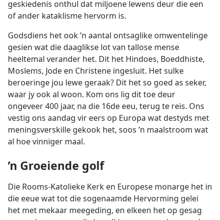
geskiedenis onthul dat miljoene lewens deur die een
of ander kataklisme hervorm is.
Godsdiens het ook ’n aantal ontsaglike omwentelinge
gesien wat die daaglikse lot van tallose mense
heeltemal verander het. Dit het Hindoes, Boeddhiste,
Moslems, Jode en Christene ingesluit. Het sulke
beroeringe jou lewe geraak? Dit het so goed as seker,
waar jy ook al woon. Kom ons lig dit toe deur
ongeveer 400 jaar, na die 16de eeu, terug te reis. Ons
vestig ons aandag vir eers op Europa wat destyds met
meningsverskille gekook het, soos ’n maalstroom wat
al hoe vinniger maal.
’n Groeiende golf
Die Rooms-Katolieke Kerk en Europese monarge het in
die eeue wat tot die sogenaamde Hervorming gelei
het met mekaar meegeding, en elkeen het op gesag