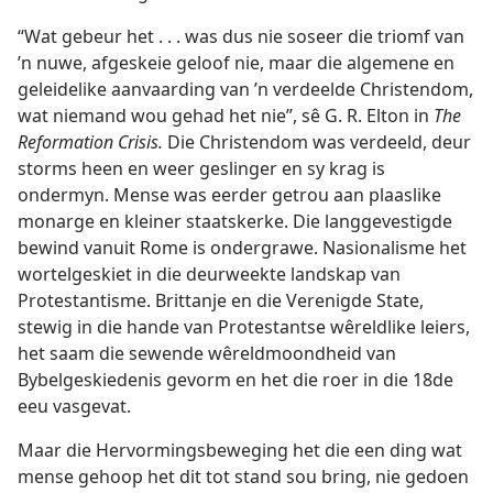
“Wat gebeur het . . . was dus nie soseer die triomf van
’n nuwe, afgeskeie geloof nie, maar die algemene en
geleidelike aanvaarding van ’n verdeelde Christendom,
wat niemand wou gehad het nie”, sê G. R. Elton in
The
Reformation Crisis.
Die Christendom was verdeeld, deur
storms heen en weer geslinger en sy krag is
ondermyn. Mense was eerder getrou aan plaaslike
monarge en kleiner staatskerke. Die langgevestigde
bewind vanuit Rome is ondergrawe. Nasionalisme het
wortelgeskiet in die deurweekte landskap van
Protestantisme. Brittanje en die Verenigde State,
stewig in die hande van Protestantse wêreldlike leiers,
het saam die sewende wêreldmoondheid van
Bybelgeskiedenis gevorm en het die roer in die 18de
eeu vasgevat.
Maar die Hervormingsbeweging het die een ding wat
mense gehoop het dit tot stand sou bring, nie gedoen