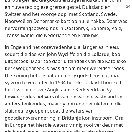
Europa getrek, die godsdienstige landskap hervorm
en nuwe teologiese
grense gestel. Duitsland en
Switserland het voorgeloop, met Skotland, Swede,
Noorweë en Denemarke kort op hulle hakke. Daar was
hervormingsbewegings in Oostenryk, Boheme, Pole,
Transsilvanië, die Nederlande en Frankryk.
In Engeland het ontevredenheid al langer as ’n eeu,
sedert die dae van John Wycliffe en die Lollarde, kop
uitgesteek. Maar toe daar uiteindelik van die Katolieke
Kerk weggebreek is, was dit om meer wêreldse redes.
Die koning het besluit om nie sy godsdiens nie, maar
sy vrou te verander. In 1534 het Hendrik VIII homself
hoof van die nuwe Anglikaanse Kerk verklaar. Sy
beweegredes het verskil van dié van die vasteland se
andersdenkendes, maar sy optrede het nietemin die
sluisdeure geopen sodat die waters van
godsdiensverandering in Brittanje kon instroom. Oral
in Europa het hierdie waters vinnig rooi verkleur met