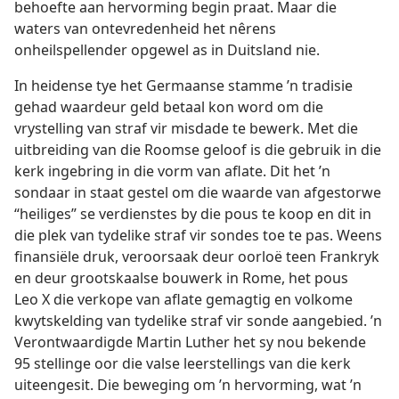
behoefte aan hervorming begin praat. Maar die
waters van ontevredenheid het nêrens
onheilspellender opgewel as in Duitsland nie.
In heidense tye het Germaanse stamme ’n tradisie
gehad waardeur geld betaal kon word om die
vrystelling van straf vir misdade te bewerk. Met die
uitbreiding van die Roomse geloof is die gebruik in die
kerk ingebring in die vorm van aflate. Dit het ’n
sondaar in staat gestel om die waarde van afgestorwe
“heiliges” se verdienstes by die pous te koop en dit in
die plek van tydelike straf vir sondes toe te pas. Weens
finansiële druk, veroorsaak deur oorloë teen Frankryk
en deur grootskaalse bouwerk in Rome, het pous
Leo X die verkope van aflate gemagtig en volkome
kwytskelding van tydelike straf vir sonde aangebied. ’n
Verontwaardigde Martin Luther het sy nou bekende
95 stellinge oor die valse leerstellings van die kerk
uiteengesit. Die beweging om ’n hervorming, wat ’n