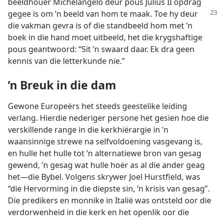
beeldhouer Michelangelo deur pous Julius II opdrag
gegee is om ’n beeld van hom te maak.
Toe hy deur
die vakman gevra is of die standbeeld hom met ’n
boek in die hand moet uitbeeld, het die krygshaftige
pous geantwoord: “Sit ’n swaard daar. Ek dra geen
kennis van die letterkunde nie.”
’n Breuk in die dam
Gewone Europeërs het steeds geestelike leiding
verlang. Hierdie nederiger persone het gesien hoe die
verskillende range in die kerkhiërargie in ’n
waansinnige strewe na selfvoldoening vasgevang is,
en hulle het hulle tot ’n alternatiewe bron van gesag
gewend, ’n gesag wat hulle hoër as al die ander geag
het—die Bybel. Volgens skrywer Joel Hurstfield, was
“die Hervorming in die diepste sin, ’n krisis van gesag”.
Die predikers en monnike in Italië was ontsteld oor die
verdorwenheid in die kerk en het openlik oor die