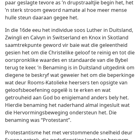
paar geslagte tevore as ’n drupstraaltjie begin het, het
’n sterk stroom geword namate al hoe meer mense
hulle steun daaraan gegee het.
In die 16de eeu het individue soos Luther in Duitsland,
Zwingli en Calvyn in Switserland en Knox in Skotland
saamtrekpunte geword vir baie wat die geleentheid
gesien het om die Christelike geloof te reinig en tot die
oorspronklike waardes en standaarde van die Bybel
terug te keer. ’n Benaming is in Duitsland uitgedink om
diegene te beskryf wat geweier het om die beperkinge
wat deur Rooms-Katolieke heersers ten opsigte van
geloofsbeoefening opgelê is te erken en wat
getrouheid aan God bo enigiemand anders bely het.
Hierdie benaming het naderhand almal ingesluit wat
die Hervormingsbeweging ondersteun het. Die
benaming was “Protestant”.
Protestantisme het met verstommende snelheid deur