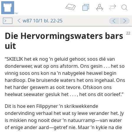
w87 10/1 bl. 22-25
Die Hervormingswaters bars
uit
“SKIELIK het ek nog ’n geluid gehoor, soos dié van
donderweer, wat op ons afstorm. Ons gesin . . . het so
vinnig soos ons kon na ’n nabygeleë heuwel begin
hardloop. Die bruisende waters het ons ingehaal. Ons
het harder geswem as ooit tevore. Ofskoon ons
heelwat seewater gesluk het . . . , het ons dit oorleef.”
Dit is hoe een Filippyner ’n skrikwekkende
ondervinding verhaal het wat sy lewe verander het. Jy
is miskien nog nooit deur ’n natuurramp—van water
of enige ander aard—getref nie. Maar ’n kykie na die