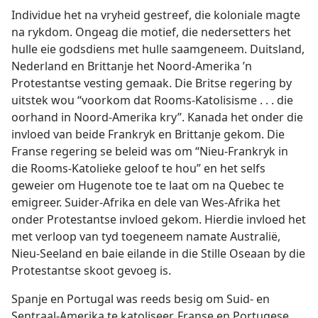
Individue het na vryheid gestreef, die koloniale magte
na rykdom. Ongeag die motief, die nedersetters het
hulle eie godsdiens met hulle saamgeneem. Duitsland,
Nederland en Brittanje het Noord-Amerika ’n
Protestantse vesting gemaak. Die Britse regering by
uitstek wou “voorkom dat Rooms-Katolisisme . . . die
oorhand in Noord-Amerika kry”. Kanada het onder die
invloed van beide Frankryk en Brittanje gekom. Die
Franse regering se beleid was om “Nieu-Frankryk in
die Rooms-Katolieke geloof te hou” en het selfs
geweier om Hugenote toe te laat om na Quebec te
emigreer. Suider-Afrika en dele van Wes-Afrika het
onder Protestantse invloed gekom. Hierdie invloed het
met verloop van tyd toegeneem namate Australië,
Nieu-Seeland en baie eilande in die Stille Oseaan by die
Protestantse skoot gevoeg is.
Spanje en Portugal was reeds besig om Suid- en
Sentraal-Amerika te katoliseer. Franse en Portugese