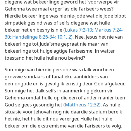
diegene wat bekeerlinge geword het ‘voorwerpe vir
Gehenna twee maal erger’ as die Fariseërs wees?
Hierdie bekeerlinge was nie nie-Jode wat die Jode bloot
simpatiek gesind was of selfs diegene wat hulle
bekeer het en besny is nie (
Lukas 7:2-10;
Markus 7:24-
30;
Handelinge 8:26-34;
10:1, 2
). Nee, Jesus het nie van
bekeerlinge tot Judaïsme gepraat nie maar van
bekeerlinge tot huigelagtige Fariseïsme. In watter
toestand het hulle hulle nou bevind?
Sommige van hierdie persone was dalk voorheen
growwe sondaars of fanatieke aanbidders van
demongode en is gevolglik ernstig deur God afgekeur.
Sommige het dalk selfs in aanmerking gekom vir
Gehenna omdat hulle op die een of ander manier teen
God se gees gesondig het (
Mattheüs 12:32
). As hulle
situasie voor Jehovah nog nie daardie stadium bereik
het nie, het hulle dit nou vererger. Hulle het hulle
bekeer om die ekstremisme van die Fariseërs te volg.