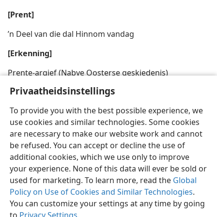
[Prent]
’n Deel van die dal Hinnom vandag
[Erkenning]
Prente-argief (Nabye Oosterse geskiedenis)
Privaatheidsinstellings
To provide you with the best possible experience, we
use cookies and similar technologies. Some cookies
Afrikaans
Deel
Voorkeure
are necessary to make our website work and cannot
be refused. You can accept or decline the use of
Copyright
© 2026 Watch Tower Bible and Tract Society of Pennsylvania
Gebruiksvoorwaardes
Privaatheidsbeleid
Privaatheidsinstellings
additional cookies, which we use only to improve
Meld aan
JW.ORG
your experience. None of this data will ever be sold or
used for marketing. To learn more, read the
Global
Policy on Use of Cookies and Similar Technologies
.
You can customize your settings at any time by going
to
Privacy Settings
.