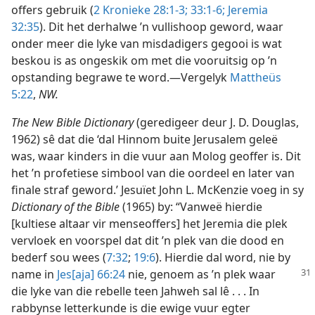
offers gebruik (
2 Kronieke 28:1-3;
33:1-6;
Jeremia
32:35
). Dit het derhalwe ’n vullishoop geword, waar
onder meer die lyke van misdadigers gegooi is wat
beskou is as ongeskik om met die vooruitsig op ’n
opstanding begrawe te word.—Vergelyk
Mattheüs
5:22
,
NW.
The New Bible Dictionary
(geredigeer deur J. D. Douglas,
1962) sê dat die ‘dal Hinnom buite Jerusalem geleë
was, waar kinders in die vuur aan Molog geoffer is. Dit
het ’n profetiese simbool van die oordeel en later van
finale straf geword.’ Jesuïet John L. McKenzie voeg in sy
Dictionary of the Bible
(1965) by: “Vanweë hierdie
[kultiese altaar vir menseoffers] het Jeremia die plek
vervloek en voorspel dat dit ’n plek van die dood en
bederf sou wees (
7:32
;
19:6
). Hierdie dal word, nie by
name in
Jes[aja] 66:24
nie, genoem as ’n plek waar
die lyke van die rebelle teen Jahweh sal lê . . . In
rabbynse letterkunde is die ewige vuur egter