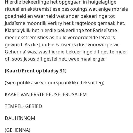
Hierdie bekeerlinge het opgegaan in huigelagtige
ritueel en ekstremistiese beskouings wat enige morele
goedheid en waarheid wat ander bekeerlinge tot
Judaïsme moontlik verkry het kragteloos gemaak het.
Klaarblyklik het hierdie bekeerlinge tot Fariseïsme
meer ekstremisties as hulle veroordeelde leraars
geword. As die Joodse Fariseërs dus ‘voorwerpe vir
Gehenna’ was, was hierdie bekeerlinge dit des te meer
of, soos Jesus dit gestel het, twee maal erger.
[Kaart/Prent op bladsy 31]
(Sien publikasie vir oorspronklike teksuitleg)
KAART VAN ERSTE-EEUSE JERUSALEM
TEMPEL- GEBIED
DAL HINNOM
(GEHENNA)