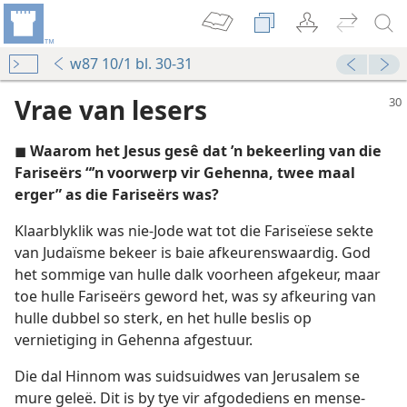
w87 10/1 bl. 30-31
Vrae van lesers
◼
Waarom het Jesus gesê dat ’n bekeerling van die
Fariseërs “’n voorwerp vir Gehenna, twee maal
erger” as die Fariseërs was?
Klaarblyklik was nie-Jode wat tot die Fariseïese sekte
?
van Judaïsme bekeer is baie afkeurenswaardig. God
n—2011
het sommige van hulle dalk voorheen afgekeur, maar
de as die hel of Gehenna?
toe hulle Fariseërs geword het, was sy afkeuring van
hulle dubbel so sterk, en het hulle beslis op
groot verdrukking”
vernietiging in Gehenna afgestuur.
n—1982
Die dal Hinnom was suidsuidwes van Jerusalem se
mure geleë. Dit is by tye vir afgodediens en mense-
77