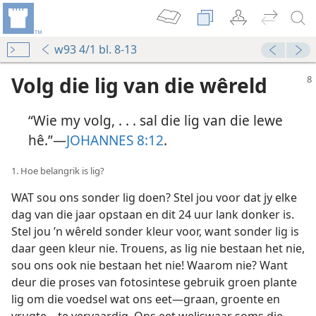
w93 4/1 bl. 8-13
Volg die lig van die wêreld
“Wie my volg, . . . sal die lig van die lewe
hê.”—
JOHANNES 8:12
.
1. Hoe belangrik is lig?
WAT sou ons sonder lig doen? Stel jou voor dat jy elke
dag van die jaar opstaan en dit 24 uur lank donker is.
Stel jou ’n wêreld sonder kleur voor, want sonder lig is
daar geen kleur nie. Trouens, as lig nie bestaan het nie,
sou ons ook nie bestaan het nie! Waarom nie? Want
deur die proses van fotosintese gebruik groen plante
lig om die voedsel wat ons eet—graan, groente en
vrugte—te vervaardig. Ons eet weliswaar soms die