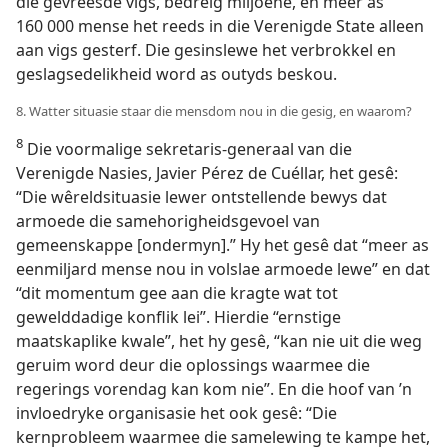
die gevreesde vigs, bedreig miljoene, en meer as
160 000 mense het reeds in die Verenigde State alleen
aan vigs gesterf. Die gesinslewe het verbrokkel en
geslagsedelikheid word as outyds beskou.
8. Watter situasie staar die mensdom nou in die gesig, en waarom?
8
Die voormalige sekretaris-generaal van die
Verenigde Nasies, Javier Pérez de Cuéllar, het gesê:
“Die wêreldsituasie lewer ontstellende bewys dat
armoede die samehorigheidsgevoel van
gemeenskappe [ondermyn].” Hy het gesê dat “meer as
eenmiljard mense nou in volslae armoede lewe” en dat
“dit momentum gee aan die kragte wat tot
gewelddadige konflik lei”. Hierdie “ernstige
maatskaplike kwale”, het hy gesê, “kan nie uit die weg
geruim word deur die oplossings waarmee die
regerings vorendag kan kom nie”. En die hoof van ’n
invloedryke organisasie het ook gesê: “Die
kernprobleem waarmee die samelewing te kampe het,