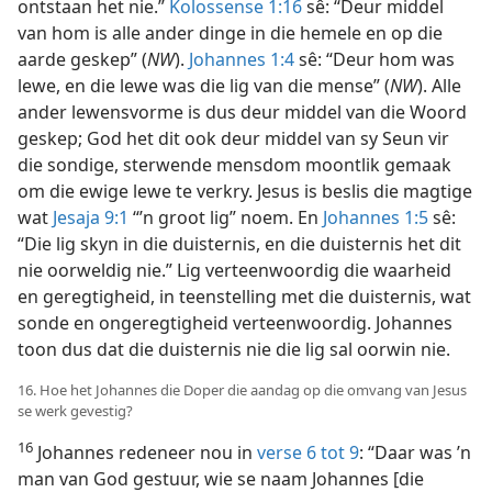
ontstaan het nie.”
Kolossense 1:16
sê: “Deur middel
van hom is alle ander dinge in die hemele en op die
aarde geskep” (
NW
).
Johannes 1:4
sê: “Deur hom was
lewe, en die lewe was die lig van die mense” (
NW
). Alle
ander lewensvorme is dus deur middel van die Woord
geskep; God het dit ook deur middel van sy Seun vir
die sondige, sterwende mensdom moontlik gemaak
om die ewige lewe te verkry. Jesus is beslis die magtige
wat
Jesaja 9:1
“’n groot lig” noem. En
Johannes 1:5
sê:
“Die lig skyn in die duisternis, en die duisternis het dit
nie oorweldig nie.” Lig verteenwoordig die waarheid
en geregtigheid, in teenstelling met die duisternis, wat
sonde en ongeregtigheid verteenwoordig. Johannes
toon dus dat die duisternis nie die lig sal oorwin nie.
16. Hoe het Johannes die Doper die aandag op die omvang van Jesus
se werk gevestig?
16
Johannes redeneer nou in
verse 6 tot 9
: “Daar was ’n
man van God gestuur, wie se naam Johannes [die