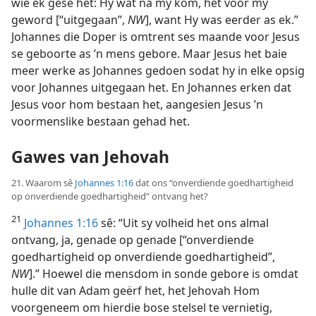
wie ek gesê het: Hy wat ná my kom, het voor my
geword [“uitgegaan”,
NW
], want Hy was eerder as ek.”
Johannes die Doper is omtrent ses maande voor Jesus
se geboorte as ’n mens gebore. Maar Jesus het baie
meer werke as Johannes gedoen sodat hy in elke opsig
voor Johannes uitgegaan het. En Johannes erken dat
Jesus voor hom bestaan het, aangesien Jesus ’n
voormenslike bestaan gehad het.
Gawes van Jehovah
21. Waarom sê
Johannes 1:16
dat ons “onverdiende goedhartigheid
op onverdiende goedhartigheid” ontvang het?
21
Johannes 1:16
sê: “Uit sy volheid het ons almal
ontvang, ja, genade op genade [“onverdiende
goedhartigheid op onverdiende goedhartigheid”,
NW
].” Hoewel die mensdom in sonde gebore is omdat
hulle dit van Adam geërf het, het Jehovah Hom
voorgeneem om hierdie bose stelsel te vernietig,