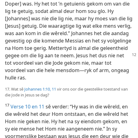
Doper] was. Hy het tot ’n getuienis gekom om van die
lig te getuig, sodat almal deur hom sou glo. Hy
[Johannes] was nie die lig nie, maar hy moes van die lig
[Jesus] getuig. Die waaragtige lig wat elke mens verlig,
was aan kom in die wêreld.” Johannes het die aandag
gevestig op die komende Messias en het sy volgelinge
na Hom toe gerig. Mettertyd is almal die geleentheid
gegee
om die lig aan te neem. Jesus het dus nie net
tot voordeel van die Jode gekom nie, maar tot
voordeel van die hele mensdom—ryk of arm, ongeag
hulle ras.
17. Wat sê
Johannes 1:10, 11
vir ons oor die geestelike toestand van
die Jode in Jesus se dag?
17
Verse 10 en 11
sê verder: “Hy was in die wêreld, en
die wêreld het deur Hom ontstaan, en die wêreld het
Hom nie geken nie. Hy het na sy eiendom gekom, en
sy eie mense het Hom nie aangeneem nie.” In sy
voormenslike bestaan was Jesus die een deur wie die