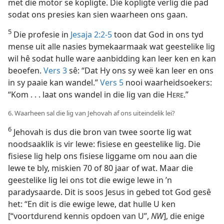
met die motor se kopligte. Die kopligte verlig die pad
sodat ons presies kan sien waarheen ons gaan.
5
Die profesie in
Jesaja 2:2-5
toon dat God in ons tyd
mense uit alle nasies bymekaarmaak wat geestelike lig
wil hê sodat hulle ware aanbidding kan leer ken en kan
beoefen.
Vers 3
sê: “Dat Hy ons sy weë kan leer en ons
in sy paaie kan wandel.”
Vers 5
nooi waarheidsoekers:
“Kom . . . laat ons wandel in die lig van die H
.”
ERE
6. Waarheen sal die lig van Jehovah af ons uiteindelik lei?
6
Jehovah is dus die bron van twee soorte lig wat
noodsaaklik is vir lewe: fisiese en geestelike lig. Die
fisiese lig help ons fisiese liggame om nou aan die
lewe te bly, miskien 70 of 80 jaar of wat. Maar die
geestelike lig lei ons tot die ewige lewe in ’n
paradysaarde. Dit is soos Jesus in gebed tot God gesê
het: “En dit is die ewige lewe, dat hulle U ken
[“voortdurend kennis opdoen van U”,
NW
], die enige