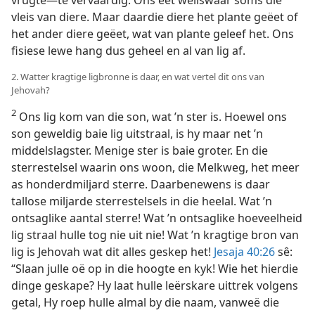
vleis van diere. Maar daardie diere het plante geëet of
het ander diere geëet, wat van plante geleef het. Ons
fisiese lewe hang dus geheel en al van lig af.
2. Watter kragtige ligbronne is daar, en wat vertel dit ons van
Jehovah?
2
Ons lig kom van die son, wat ’n ster is. Hoewel ons
son geweldig baie lig uitstraal, is hy maar net ’n
middelslagster. Menige ster is baie groter. En die
sterrestelsel waarin ons woon, die Melkweg, het meer
as honderdmiljard sterre. Daarbenewens is daar
tallose miljarde sterrestelsels in die heelal. Wat ’n
ontsaglike aantal sterre! Wat ’n ontsaglike hoeveelheid
lig straal hulle tog nie uit nie! Wat ’n kragtige bron van
lig is Jehovah wat dit alles geskep het!
Jesaja 40:26
sê:
“Slaan julle oë op in die hoogte en kyk! Wie het hierdie
dinge geskape? Hy laat hulle leërskare uittrek volgens
getal, Hy roep hulle almal by die naam, vanweë die