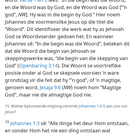
word.
Verse 1 en 2
lees: “In die begin was die Woord,
en die Woord was by God, en die Woord was God [“’n
god”,
NW
]. Hy was in die begin by God.” Hier noem
Johannes die voormenslike Jesus op die titel die
“Woord”. Dit identifiseer die werk wat hy as Jehovah
God se Woordvoerder gedoen het. En wanneer
Johannes sê: “In die begin was die Woord”, beteken dit
dat die Woord die begin van Jehovah se
skeppingswerke was, “die begin van die skepping van
God” (
Openbaring 3:14
). Die Woord se voortreflike
posisie onder al God se skepsele voorsien ’n ware
grondslag vir die feit dat hy “’n god”, of ’n magtige,
genoem word.
Jesaja 9:6
(
NW
) noem hom “Magtige
God”, maar nie die almagtige God nie.
15. Watter bykomende inligting verstrek
Johannes 1:3-5
aan ons oor
Jesus?
15
Johannes 1:3
sê: “Alle dinge het deur Hom ontstaan,
en sonder Hom het nie een ding ontstaan wat