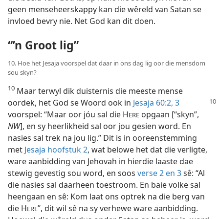
geen menseheerskappy kan die wêreld van Satan se
invloed bevry nie. Net God kan dit doen.
“’n Groot lig”
10. Hoe het Jesaja voorspel dat daar in ons dag lig oor die mensdom
sou skyn?
10
Maar terwyl dik duisternis die meeste mense
oordek, het God se Woord ook in
Jesaja
60:2, 3
voorspel: “Maar oor jóu sal die H
opgaan [“skyn”,
ERE
NW
], en sy heerlikheid sal oor jou gesien word. En
nasies sal trek na jou lig.” Dit is in ooreenstemming
met
Jesaja hoofstuk 2
, wat belowe het dat die verligte,
ware aanbidding van Jehovah in hierdie laaste dae
stewig gevestig sou word, en soos
verse 2 en 3
sê: “Al
die nasies sal daarheen toestroom. En baie volke sal
heengaan en sê: Kom laat ons optrek na die berg van
die H
”, dit wil sê na sy verhewe ware aanbidding.
ERE