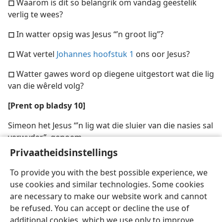
◻
Waarom is dit so belangrik om vandag geestelik
verlig te wees?
◻
In watter opsig was Jesus “’n groot lig”?
◻
Wat vertel
Johannes hoofstuk 1
ons oor Jesus?
◻
Watter gawes word op diegene uitgestort wat die lig
van die wêreld volg?
[Prent op bladsy 10]
Simeon het Jesus “’n lig wat die sluier van die nasies sal
verwyder”, genoem
Privaatheidsinstellings
To provide you with the best possible experience, we
use cookies and similar technologies. Some cookies
are necessary to make our website work and cannot
Afrikaans
Deel
Voorkeure
be refused. You can accept or decline the use of
Copyright
© 2026 Watch Tower Bible and Tract Society of Pennsylvania
additional cookies, which we use only to improve
Gebruiksvoorwaardes
Privaatheidsbeleid
Privaatheidsinstellings