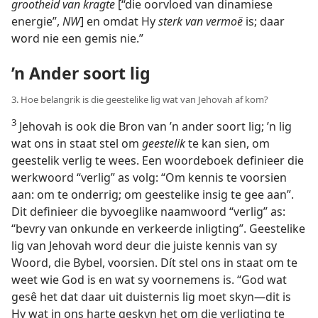
grootheid van kragte
[“die oorvloed van dinamiese
energie”,
NW
] en omdat Hy
sterk van vermoë
is; daar
word nie een gemis nie.”
’n Ander soort lig
3. Hoe belangrik is die geestelike lig wat van Jehovah af kom?
3
Jehovah is ook die Bron van ’n ander soort lig; ’n lig
wat ons in staat stel om
geestelik
te kan sien, om
geestelik verlig te wees. Een woordeboek definieer die
werkwoord “verlig” as volg: “Om kennis te voorsien
aan: om te onderrig; om geestelike insig te gee aan”.
Dit definieer die byvoeglike naamwoord “verlig” as:
“bevry van onkunde en verkeerde inligting”. Geestelike
lig van Jehovah word deur die juiste kennis van sy
Woord, die Bybel, voorsien. Dít stel ons in staat om te
weet wie God is en wat sy voornemens is. “God wat
gesê het dat daar uit duisternis lig moet skyn—dit is
Hy wat in ons harte geskyn het om die verligting te