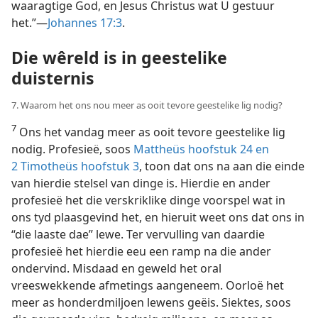
waaragtige God, en Jesus Christus wat U gestuur
het.”—
Johannes 17:3
.
Die wêreld is in geestelike
duisternis
7. Waarom het ons nou meer as ooit tevore geestelike lig nodig?
7
Ons het vandag meer as ooit tevore geestelike lig
nodig. Profesieë, soos
Mattheüs hoofstuk 24 en
2 Timotheüs hoofstuk 3
, toon dat ons na aan die einde
van hierdie stelsel van dinge is. Hierdie en ander
profesieë het die verskriklike dinge voorspel wat in
ons tyd plaasgevind het, en hieruit weet ons dat ons in
“die laaste dae” lewe. Ter vervulling van daardie
profesieë het hierdie eeu een ramp na die ander
ondervind. Misdaad en geweld het oral
vreeswekkende afmetings aangeneem. Oorloë het
meer as honderdmiljoen lewens geëis. Siektes, soos