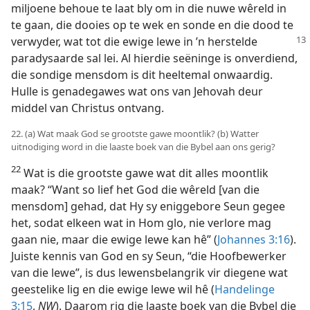
miljoene behoue te laat bly om in die nuwe wêreld in
te gaan, die dooies op te wek en sonde en die dood te
verwyder, wat tot die ewige lewe in ’n herstelde
paradysaarde sal lei. Al hierdie seëninge is onverdiend,
die sondige mensdom is dit heeltemal onwaardig.
Hulle is genadegawes wat ons van Jehovah deur
middel van Christus ontvang.
22. (a) Wat maak God se grootste gawe moontlik? (b) Watter
uitnodiging word in die laaste boek van die Bybel aan ons gerig?
22
Wat is die grootste gawe wat dit alles moontlik
maak? “Want so lief het God die wêreld [van die
mensdom] gehad, dat Hy sy eniggebore Seun gegee
het, sodat elkeen wat in Hom glo, nie verlore mag
gaan nie, maar die ewige lewe kan hê” (
Johannes 3:16
).
Juiste kennis van God en sy Seun, “die Hoofbewerker
van die lewe”, is dus lewensbelangrik vir diegene wat
geestelike lig en die ewige lewe wil hê (
Handelinge
3:15
,
NW
). Daarom rig die laaste boek van die Bybel die