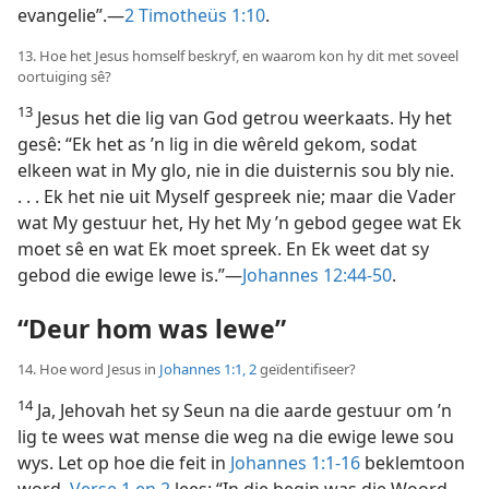
evangelie”.—
2 Timotheüs 1:10
.
13. Hoe het Jesus homself beskryf, en waarom kon hy dit met soveel
oortuiging sê?
13
Jesus het die lig van God getrou weerkaats. Hy het
gesê: “Ek het as ’n lig in die wêreld gekom, sodat
elkeen wat in My glo, nie in die duisternis sou bly nie.
. . . Ek het nie uit Myself gespreek nie; maar die Vader
wat My gestuur het, Hy het My ’n gebod gegee wat Ek
moet sê en wat Ek moet spreek. En Ek weet dat sy
gebod die ewige lewe is.”—
Johannes 12:44-50
.
“Deur hom was lewe”
14. Hoe word Jesus in
Johannes 1:1, 2
geïdentifiseer?
14
Ja, Jehovah het sy Seun na die aarde gestuur om ’n
lig te wees wat mense die weg na die ewige lewe sou
wys. Let op hoe die feit in
Johannes 1:1-16
beklemtoon