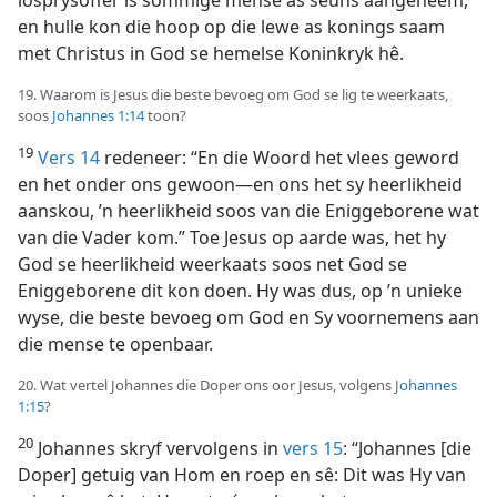
losprysoffer is sommige mense as seuns aangeneem,
en hulle kon die hoop op die lewe as konings saam
met Christus in God se hemelse Koninkryk hê.
19. Waarom is Jesus die beste bevoeg om God se lig te weerkaats,
soos
Johannes 1:14
toon?
19
Vers 14
redeneer: “En die Woord het vlees geword
en het onder ons gewoon—en ons het sy heerlikheid
aanskou, ’n heerlikheid soos van die Eniggeborene wat
van die Vader kom.” Toe Jesus op aarde was, het hy
God se heerlikheid weerkaats soos net God se
Eniggeborene dit kon doen. Hy was dus, op ’n unieke
wyse, die beste bevoeg om God en Sy voornemens aan
die mense te openbaar.
20. Wat vertel Johannes die Doper ons oor Jesus, volgens
Johannes
1:15
?
20
Johannes skryf vervolgens in
vers 15
: “Johannes [die
Doper] getuig van Hom en roep en sê: Dit was Hy van