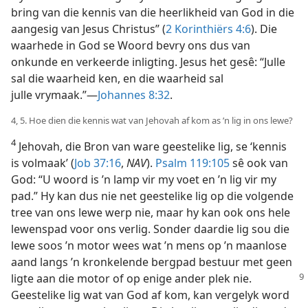
bring van die kennis van die heerlikheid van God in die
aangesig van Jesus Christus” (
2 Korinthiërs 4:6
). Die
waarhede in God se Woord bevry ons dus van
onkunde en verkeerde inligting. Jesus het gesê: “Julle
sal die waarheid ken, en die waarheid sal
julle vrymaak.”—
Johannes 8:32
.
4, 5. Hoe dien die kennis wat van Jehovah af kom as ’n lig in ons lewe?
4
Jehovah, die Bron van ware geestelike lig, se ‘kennis
is volmaak’ (
Job 37:16
,
NAV
).
Psalm 119:105
sê ook van
God: “U woord is ’n lamp vir my voet en ’n lig vir my
pad.” Hy kan dus nie net geestelike lig op die volgende
tree van ons lewe werp nie, maar hy kan ook ons hele
lewenspad voor ons verlig. Sonder daardie lig sou die
lewe soos ’n motor wees wat ’n mens op ’n maanlose
aand langs ’n kronkelende bergpad bestuur met geen
ligte aan die motor
of op enige ander plek nie.
Geestelike lig wat van God af kom, kan vergelyk word