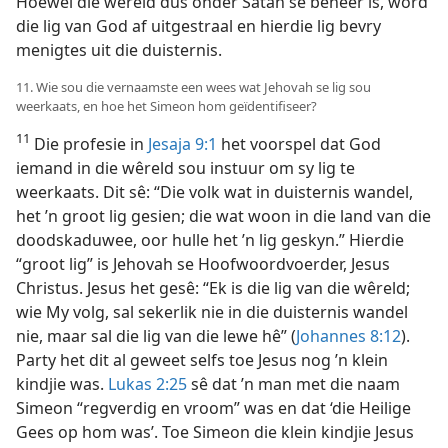
Hoewel die wêreld dus onder Satan se beheer is, word
die lig van God af uitgestraal en hierdie lig bevry
menigtes uit die duisternis.
11. Wie sou die vernaamste een wees wat Jehovah se lig sou
weerkaats, en hoe het Simeon hom geïdentifiseer?
11
Die profesie in
Jesaja 9:1
het voorspel dat God
iemand in die wêreld sou instuur om sy lig te
weerkaats. Dit sê: “Die volk wat in duisternis wandel,
het ’n groot lig gesien; die wat woon in die land van die
doodskaduwee, oor hulle het ’n lig geskyn.” Hierdie
“groot lig” is Jehovah se Hoofwoordvoerder, Jesus
Christus. Jesus het gesê: “Ek is die lig van die wêreld;
wie My volg, sal sekerlik nie in die duisternis wandel
nie, maar sal die lig van die lewe hê” (
Johannes 8:12
).
Party het dit al geweet selfs toe Jesus nog ’n klein
kindjie was.
Lukas 2:25
sê dat ’n man met die naam
Simeon “regverdig en vroom” was en dat ‘die Heilige
Gees op hom was’. Toe Simeon die klein kindjie Jesus