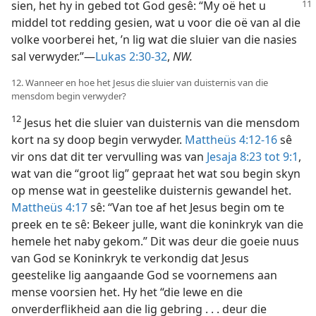
sien, het hy in gebed tot God gesê: “My oë
het u
middel tot redding gesien, wat u voor die oë van al die
volke voorberei het, ’n lig wat die sluier van die nasies
sal verwyder.”—
Lukas 2:30-32
,
NW.
12. Wanneer en hoe het Jesus die sluier van duisternis van die
mensdom begin verwyder?
12
Jesus het die sluier van duisternis van die mensdom
kort na sy doop begin verwyder.
Mattheüs 4:12-16
sê
vir ons dat dit ter vervulling was van
Jesaja 8:23 tot 9:1
,
wat van die “groot lig” gepraat het wat sou begin skyn
op mense wat in geestelike duisternis gewandel het.
Mattheüs 4:17
sê: “Van toe af het Jesus begin om te
preek en te sê: Bekeer julle, want die koninkryk van die
hemele het naby gekom.” Dit was deur die goeie nuus
van God se Koninkryk te verkondig dat Jesus
geestelike lig aangaande God se voornemens aan
mense voorsien het. Hy het “die lewe en die
onverderflikheid aan die lig gebring . . . deur die