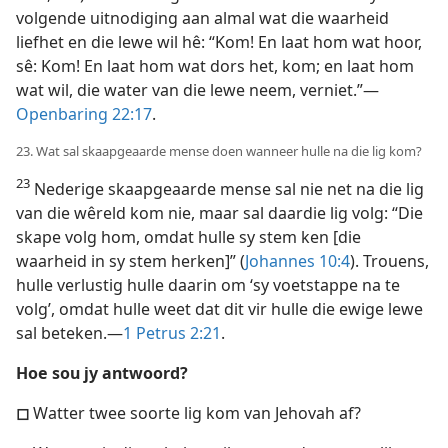
volgende uitnodiging aan almal wat die waarheid
liefhet en die lewe wil hê: “Kom! En laat hom wat hoor,
sê: Kom! En laat hom wat dors het, kom; en laat hom
wat wil, die water van die lewe neem, verniet.”—
Openbaring 22:17
.
23. Wat sal skaapgeaarde mense doen wanneer hulle na die lig kom?
23
Nederige skaapgeaarde mense sal nie net na die lig
van die wêreld kom nie, maar sal daardie lig volg: “Die
skape volg hom, omdat hulle sy stem ken [die
waarheid in sy stem herken]” (
Johannes 10:4
). Trouens,
hulle verlustig hulle daarin om ‘sy voetstappe na te
volg’, omdat hulle weet dat dit vir hulle die ewige lewe
sal beteken.—
1 Petrus 2:21
.
Hoe sou jy antwoord?
◻
Watter twee soorte lig kom van Jehovah af?