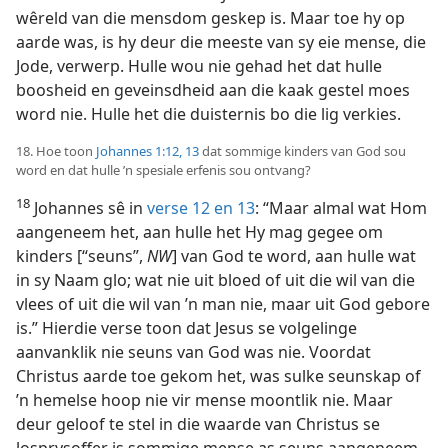
wêreld van die mensdom geskep is. Maar toe hy op
aarde was, is hy deur die meeste van sy eie mense, die
Jode, verwerp. Hulle wou nie gehad het dat hulle
boosheid en geveinsdheid aan die kaak gestel moes
word nie. Hulle het die duisternis bo die lig verkies.
18. Hoe toon
Johannes 1:12, 13
dat sommige kinders van God sou
word en dat hulle ’n spesiale erfenis sou ontvang?
18
Johannes sê in
verse 12 en 13
: “Maar almal wat Hom
aangeneem het, aan hulle het Hy mag gegee om
kinders [“seuns”,
NW
] van God te word, aan hulle wat
in sy Naam glo; wat nie uit bloed of uit die wil van die
vlees of uit die wil van ’n man nie, maar uit God gebore
is.” Hierdie verse toon dat Jesus se volgelinge
aanvanklik nie seuns van God was nie. Voordat
Christus aarde toe gekom het, was sulke seunskap of
’n hemelse hoop nie vir mense moontlik nie. Maar
deur geloof te stel in die waarde van Christus se