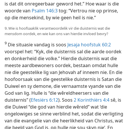
is dat dit onregeerbaar geword het.” Hoe waar is die
woorde van
Psalm 146:3
tog: “Vertrou nie op prinse,
op die mensekind, by wie geen heil is nie.”
9. Wie is hoofsaaklik verantwoordelik vir die duisternis wat die
mensdom oordek, en wie kan ons van hierdie invloed bevry?
9
Die situasie vandag is soos
Jesaja hoofstuk 60:2
voorspel het: “Kyk, die duisternis sal die aarde oordek
en donkerheid die volke.” Hierdie duisternis wat die
meeste aardbewoners oordek, bestaan omdat hulle
nie die geestelike lig van Jehovah af inneem nie. En die
hoofoorsaak van die geestelike duisternis is Satan die
Duiwel en sy demone, die vernaamste vyande van die
God van lig. Hulle is “die wêreldheersers van die
duisternis” (
Efesiërs 6:12
). Soos
2 Korinthiërs 4:4
sê, is
die Duiwel “die god van hierdie wêreld” wat ‘die
ongelowiges se sinne verblind het, sodat die verligting
van die evangelie van die heerlikheid van Christus, wat
die beeld van God is, op hulle nie sou skyn nie’. En