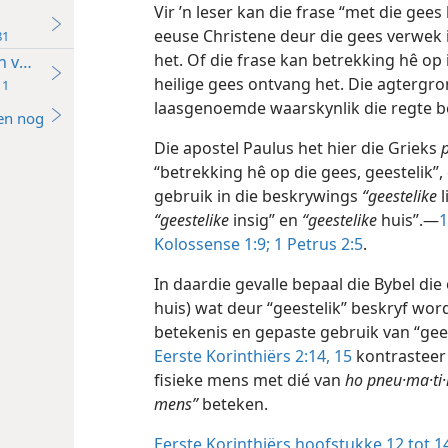
Vir ’n leser kan die frase “met die gees
eeuse Christene deur die gees verwek 
81
het. Of die frase kan betrekking hê op
en vandag
heilige gees ontvang het. Die agtergro
11
laasgenoemde waarskynlik die regte be
en nog
Die apostel Paulus het hier die Grieks
p
“betrekking hê op die gees, geestelik”
gebruik in die beskrywings
“geestelike
l
“geestelike
insig” en
“geestelike
huis”.—
1
Kolossense 1:9;
1 Petrus 2:5
.
In daardie gevalle bepaal die Bybel die
huis) wat deur “geestelik” beskryf wor
betekenis en gepaste gebruik van “gees
Eerste Korinthiërs 2:14, 15
kontrasteer 
fisieke mens met dié van
ho pneu·ma·ti·
mens”
beteken.
Eerste Korinthiërs hoofstukke 12 tot 1