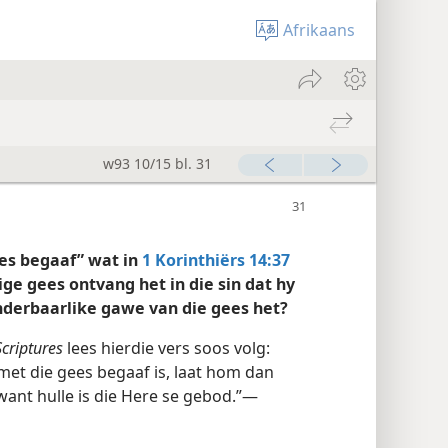
Afrikaans
w93 10/15 bl. 31
es begaaf” wat in
1 Korinthiërs 14:37
ige gees ontvang het in die sin dat hy
wonderbaarlike gawe van die gees het?
criptures
lees hierdie vers soos volg:
 met die gees begaaf is, laat hom dan
 want hulle is die Here se gebod.”—