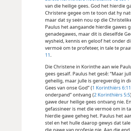
van die heilige gees. God het hierdie
Christene gegee om te toon dat hy natuu
maar dat sy seën nou op die Christelike
Paulus het aangaande hierdie gawes ge
genadegawes, maar dit is dieselfde Gee
wysheid, kennis en geloof het onder di
vermoë om te profeteer, in tale te praat
11
.
Die Christene in Korinthe aan wie Paulu
gees gesalf. Paulus het gesê: “Maar julle
geheilig, maar julle is geregverdig in 
Gees van onse God” (
1 Korinthiërs 6:11
onderpand” ontvang (
2 Korinthiërs 5:5
gawe deur heilige gees ontvang nie. En
gefassineer is met die vermoë om in t
hierdie gawe geheg het. Paulus het aan
stel en het hulle daarop gewys dat tal
die gawe van profesie nie. Aan die end