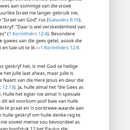
 gawes aan sommige van die vroeë
rlike Israel nie langer gebruik nie,
 “Israel van God” rus (
Galasiërs 6:16
).
skryf: “Daar is wel verskeidenheid van
s” (
1 Korinthiërs 12:4
). Besondere
e gawes van die gees getel, asook die
 en tale uit te lê.—
1 Korinthiërs 12:8-
s geskryf het, is met God se heilige
 het julle laat afwas, maar julle is
die Naam van die Here Jesus en deur die
;
12:13
). Ja, hulle almal het “die Gees as
). Hulle het egter nie almal ’n spesiale
 dit wil voorkom asof baie van hulle
ale te praat en ’n oordrewe waarde aan
 hulle geskryf om hulle denke reg te
e nie soveel mense sou bevoordeel as
 van hoofstuk 12 het Paulus die