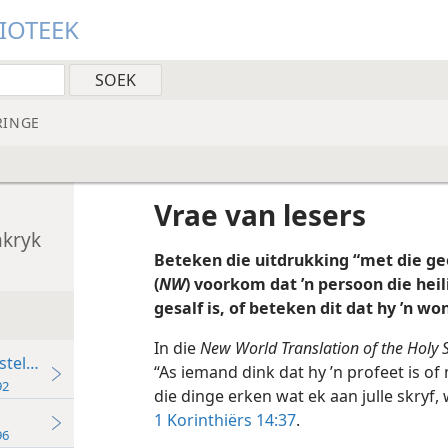
LIOTEEK
RINGE
Vrae van lesers
nkryk
Beteken die uitdrukking “met die ge
(
NW
) voorkom dat ’n persoon die heil
gesalf is, of beteken dit dat hy ’n 
In die
New World Translation of the Holy S
stelike geloof?
“As iemand dink dat hy ’n profeet is of
92
die dinge erken wat ek aan julle skryf,
1 Korinthiërs 14:37
.
96