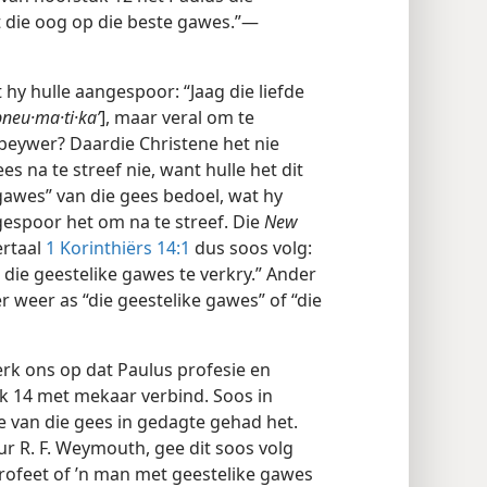
t die oog op die beste gawes.”—
 hy hulle aangespoor: “Jaag die liefde
pneu·ma·ti·kaʹ
], maar veral om te
 beywer? Daardie Christene het nie
s na te streef nie, want hulle het dit
gawes” van die gees bedoel, wat hy
gespoor het om na te streef. Die
New
rtaal
1 Korinthiërs 14:1
dus soos volg:
die geestelike gawes te verkry.” Ander
r weer as “die geestelike gawes” of “die
rk ons op dat Paulus profesie en
k 14 met mekaar verbind. Soos in
e van die gees in gedagte gehad het.
r R. F. Weymouth, gee dit soos volg
rofeet of ’n man met geestelike gawes