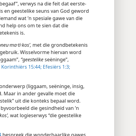
 begaaf”, verwys na die feit dat eerste-
is en geestelike seuns van God geword
 iemand wat ’n spesiale gawe van die
nd help ons om te sien dat die
tekenis is.
neu·ma·ti·kosʹ,
met die grondbetekenis
, gebruik. Wisselvorme hiervan word
iggaam”,
“geestelike
seëninge”,
 Korinthiërs 15:44;
Efesiërs 1:3;
 onderwerp (liggaam, seëninge, insig,
d. Maar in ander gevalle moet die
telik” uit die konteks bepaal word.
byvoorbeeld die gesindheid van ’n
kosʹ,
wat logieserwys “die geestelike
4
bespreek die wonderbaarlike gawes