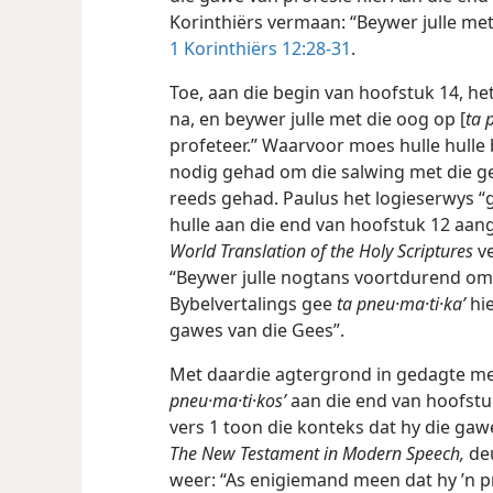
Korinthiërs vermaan: “Beywer julle me
1 Korinthiërs 12:28-31
.
Toe, aan die begin van hoofstuk 14, het
na, en beywer julle met die oog op [
ta 
profeteer.” Waarvoor moes hulle hulle
nodig gehad om die salwing met die gee
reeds gehad. Paulus het logieserwys “
hulle aan die end van hoofstuk 12 aan
World Translation of the Holy Scriptures
ve
“Beywer julle nogtans voortdurend om 
Bybelvertalings gee
ta pneu·ma·ti·kaʹ
hie
gawes van die Gees”.
Met daardie agtergrond in gedagte me
pneu·ma·ti·kosʹ
aan die end van hoofstu
vers 1 toon die konteks dat hy die gaw
The New Testament in Modern Speech,
deu
weer: “As enigiemand meen dat hy ’n p