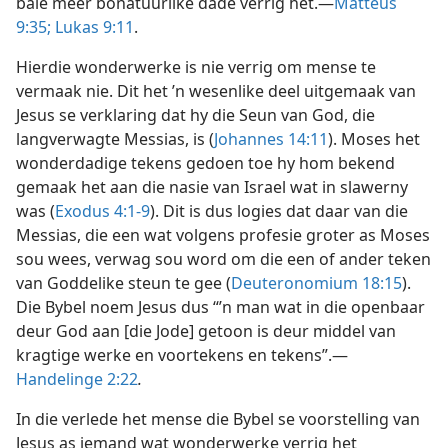
baie meer bonatuurlike dade verrig het.—
Matteus
9:35;
Lukas 9:11
.
Hierdie wonderwerke is nie verrig om mense te
vermaak nie. Dit het ’n wesenlike deel uitgemaak van
Jesus se verklaring dat hy die Seun van God, die
langverwagte Messias, is (
Johannes 14:11
). Moses het
wonderdadige tekens gedoen toe hy hom bekend
gemaak het aan die nasie van Israel wat in slawerny
was (
Exodus 4:1-9
). Dit is dus logies dat daar van die
Messias, die een wat volgens profesie groter as Moses
sou wees, verwag sou word om die een of ander teken
van Goddelike steun te gee (
Deuteronomium 18:15
).
Die Bybel noem Jesus dus “’n man wat in die openbaar
deur God aan [die Jode] getoon is deur middel van
kragtige werke en voortekens en tekens”.—
Handelinge 2:22
.
In die verlede het mense die Bybel se voorstelling van
Jesus as iemand wat wonderwerke verrig het