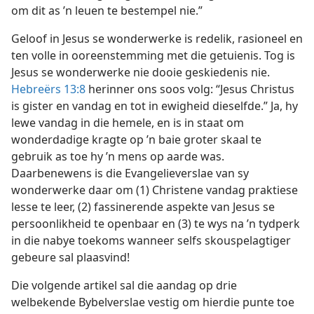
om dit as ’n leuen te bestempel nie.”
Geloof in Jesus se wonderwerke is redelik, rasioneel en
ten volle in ooreenstemming met die getuienis. Tog is
Jesus se wonderwerke nie dooie geskiedenis nie.
Hebreërs 13:8
herinner ons soos volg: “Jesus Christus
is gister en vandag en tot in ewigheid dieselfde.” Ja, hy
lewe vandag in die hemele, en is in staat om
wonderdadige kragte op ’n baie groter skaal te
gebruik as toe hy ’n mens op aarde was.
Daarbenewens is die Evangelieverslae van sy
wonderwerke daar om (1) Christene vandag praktiese
lesse te leer, (2) fassinerende aspekte van Jesus se
persoonlikheid te openbaar en (3) te wys na ’n tydperk
in die nabye toekoms wanneer selfs skouspelagtiger
gebeure sal plaasvind!
Die volgende artikel sal die aandag op drie
welbekende Bybelverslae vestig om hierdie punte toe