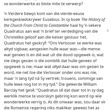
se wonderwerke as blote mite te verwerp?
’n Verdere bewys kom van die vierde-eeuse
kerkgeskiedskrywer Eusebius. In sy boek
The History of
the Church From Christ to Constantine
haal hy ’n sekere
Quadratus aan wat
’n brief ter verdediging van die
Christelike geloof aan die keiser gestuur het.
Quadratus het geskryf: “Ons Verlosser se werke was
altyd sigbaar, aangesien hulle waar was—die mense
wat genees is en dié wat uit die dood opgewek is, wat
nie slegs gesien is die oomblik dat hulle genees of
opgewek is nie, maar wat
altyd
daar was om gesien te
word, nie net toe die Verlosser onder ons was nie,
maar ’n lang tyd ná Sy vertrek; trouens, sommige van
hulle lewe nog tot in my tyd.” Die geleerde William
Barclay het gesê: “Quadratus sê dat daar tot in sy dag
werklik mense te voorskyn gebring kon word op wie
wonderwerke verrig is. As dit onwaar was, sou daar vir
die Romeinse regering niks makliker gewees het as