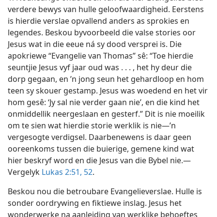
verdere bewys van hulle geloofwaardigheid. Eerstens
is hierdie verslae opvallend anders as sprokies en
legendes. Beskou byvoorbeeld die valse stories oor
Jesus wat in die eeue ná sy dood versprei is. Die
apokriewe “Evangelie van Thomas” sê: “Toe hierdie
seuntjie Jesus vyf jaar oud was . . . , het hy deur die
dorp gegaan, en ’n jong seun het gehardloop en hom
teen sy skouer gestamp. Jesus was woedend en het vir
hom gesê: ‘Jy sal nie verder gaan nie’, en die kind het
onmiddellik neergeslaan en gesterf.” Dit is nie moeilik
om te sien wat hierdie storie werklik is nie—’n
vergesogte verdigsel. Daarbenewens is daar geen
ooreenkoms tussen die buierige, gemene kind wat
hier beskryf word en die Jesus van die Bybel nie.—
Vergelyk
Lukas 2:51, 52
.
Beskou nou die betroubare Evangelieverslae. Hulle is
sonder oordrywing en fiktiewe inslag. Jesus het
wonderwerke na aanleiding van werklike behoeftes