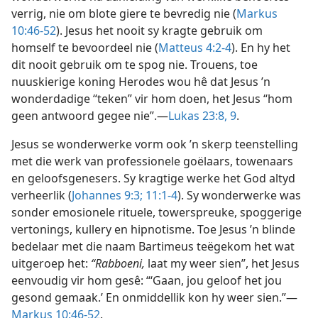
verrig, nie om blote giere te bevredig nie (
Markus
10:46-52
). Jesus het nooit sy kragte gebruik om
homself te bevoordeel nie (
Matteus 4:2-4
). En hy het
dit nooit gebruik om te spog nie. Trouens, toe
nuuskierige koning Herodes wou hê dat Jesus ’n
wonderdadige “teken” vir hom doen, het Jesus “hom
geen antwoord gegee nie”.—
Lukas 23:8, 9
.
Jesus se wonderwerke vorm ook ’n skerp teenstelling
met die werk van professionele goëlaars, towenaars
en geloofsgenesers. Sy kragtige werke het God altyd
verheerlik (
Johannes 9:3;
11:1-4
). Sy wonderwerke was
sonder emosionele rituele, towerspreuke, spoggerige
vertonings, kullery en hipnotisme. Toe Jesus ’n blinde
bedelaar met die naam Bartimeus teëgekom het wat
uitgeroep het:
“Rabboeni,
laat my weer sien”, het Jesus
eenvoudig vir hom gesê: “‘Gaan, jou geloof het jou
gesond gemaak.’ En onmiddellik kon hy weer sien.”—
Markus 10:46-52
.