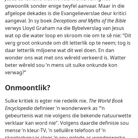
gewoonlik sonder enige twyfel aanvaar. Maar in die
afgelope dekades is die Evangelieverslae deur kritici
aangeval. In sy boek
Deceptions and Myths of the Bible
verwys Lloyd Graham na die Bybelverslag van Jesus
wat op die water loop en skroom nie om te sê nie: “Dit
verg groot onkunde om dít letterlik op te neem; tog is
daar letterlik miljoene wat dit wel doen. En dan
wonder ons wat met ons wêreld verkeerd is. Watter
beter wêreld sou ’n mens uit sulke onkunde kon
verwag?”
Onmoontlik?
Sulke kritiek is egter nie redelik nie.
The World Book
Encyclopedia
definieer ’n wonderwerk as “’n
gebeurtenis wat nie volgens die bekende natuurwette
verklaar kan word nie”. Volgens daardie definisie sou
mense ’n kleur-TV, ’n sellulêre telefoon of ’n
skootrekenaar slegs ’n eeu gelede as wonderwerke