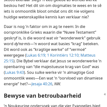
beskou het! Het dit sin om dogmaties te wees en te sê
iets is onmoontlik bloot omdat ons dit nie volgens
huidige wetenskaplike kennis kan verklaar nie?
Daar is nog ’n faktor om in ag te neem: In die
oorspronklike Grieks waarin die “Nuwe Testament”
geskryf is, is die woord wat vir “wonderwerk” gebruik
word
dyʹna·mis
—’n woord wat basies “krag” beteken.
Dit word ook as “kragtige werke” of “vermoë”
weergegee (
Lukas 6:19;
1 Korintiërs 12:10;
Matteus
25:15
). Die Bybel verklaar dat Jesus se wonderwerke ’n
openbaring van “die majestueuse krag van God” was
(
Lukas 9:43
). Sou sulke werke vir ’n almagtige God
onmoontlik wees—Een wat ’n “oorvloed van dinamiese
energie” het?—
Jesaja 40:26
,
NW.
Bewyse van betroubaarheid
’n Noukeurige ondersoek van die vier Evangelies bied