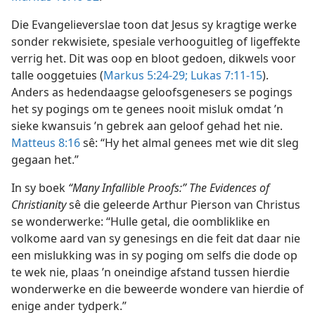
Die Evangelieverslae toon dat Jesus sy kragtige werke
sonder rekwisiete, spesiale verhooguitleg of ligeffekte
verrig het. Dit was oop en bloot gedoen, dikwels voor
talle ooggetuies (
Markus 5:24-29;
Lukas 7:11-15
).
Anders as hedendaagse geloofsgenesers se pogings
het sy pogings om te genees nooit misluk omdat ’n
sieke kwansuis ’n gebrek aan geloof gehad het nie.
Matteus 8:16
sê: “Hy het almal genees met wie dit sleg
gegaan het.”
In sy boek
“Many Infallible Proofs:” The Evidences of
Christianity
sê die geleerde Arthur Pierson van Christus
se wonderwerke: “Hulle getal, die oombliklike en
volkome aard van sy genesings en die feit dat daar nie
een mislukking was in sy poging om selfs die dode op
te wek nie, plaas ’n oneindige afstand tussen hierdie
wonderwerke en die beweerde wondere van hierdie of
enige ander tydperk.”