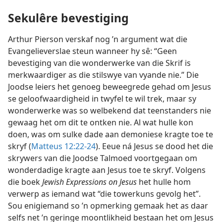
Sekulêre bevestiging
Arthur Pierson verskaf nog ’n argument wat die
Evangelieverslae steun wanneer hy sê: “Geen
bevestiging van die wonderwerke van die Skrif is
merkwaardiger as die stilswye van vyande nie.” Die
Joodse leiers het genoeg beweegrede gehad om Jesus
se geloofwaardigheid in twyfel te wil trek, maar sy
wonderwerke was so welbekend dat teenstanders nie
gewaag het om dit te ontken nie. Al wat hulle kon
doen, was om sulke dade aan demoniese kragte toe te
skryf (
Matteus 12:22-24
). Eeue ná Jesus se dood het die
skrywers van die Joodse Talmoed voortgegaan om
wonderdadige kragte aan Jesus toe te skryf. Volgens
die boek
Jewish Expressions on Jesus
het hulle hom
verwerp as iemand wat “die towerkuns gevolg het”.
Sou enigiemand so ’n opmerking gemaak het as daar
selfs net ’n geringe moontlikheid bestaan het om Jesus