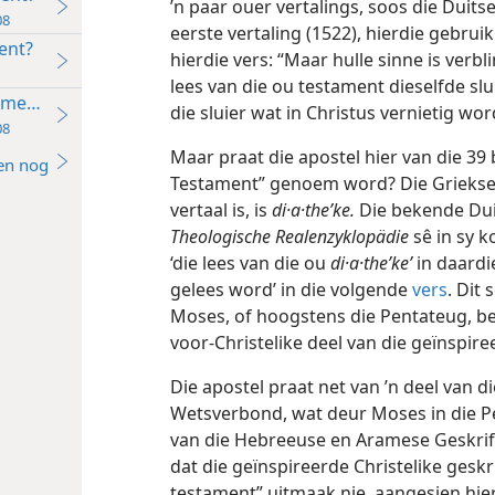
’n paar ouer vertalings, soos die Duits
08
eerste vertaling (1522), hierdie gebruik
ent?
hierdie vers: “Maar hulle sinne is verbl
lees van die ou testament dieselfde s
ament?
die sluier wat in Christus vernietig wor
08
Maar praat die apostel hier van die 3
en nog
Testament” genoem word? Die Griekse
vertaal is, is
di·a·theʹke.
Die bekende Dui
Theologische Realenzyklopädie
sê in sy 
‘die lees van die ou
di·a·theʹke’
in daardi
gelees word’ in die volgende
vers
. Dit 
Moses, of hoogstens die Pentateug, bet
voor-Christelike deel van die geïnspiree
Die apostel praat net van ’n deel van d
Wetsverbond, wat deur Moses in die Pe
van die Hebreeuse en Aramese Geskrifte
dat die geïnspireerde Christelike geskri
testament” uitmaak nie, aangesien hier