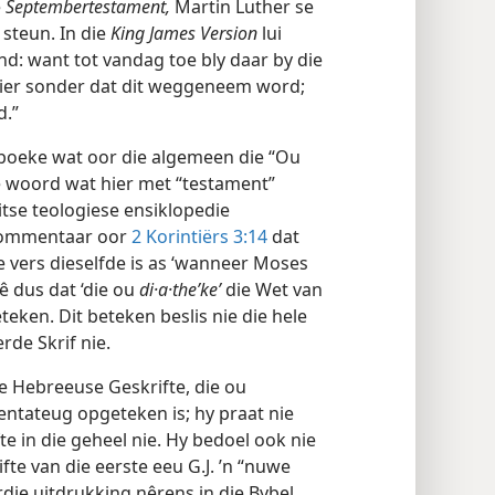
e
Septembertestament,
Martin Luther se
 steun. In die
King James Version
lui
ind: want tot vandag toe bly daar by die
luier sonder dat dit weggeneem word;
d.”
9 boeke wat oor die algemeen die “Ou
 woord wat hier met “testament”
tse teologiese ensiklopedie
kommentaar oor
2 Korintiërs 3:14
dat
e vers dieselfde is as ‘wanneer Moses
sê dus dat ‘die ou
di·a·theʹke’
die Wet van
eken. Dit beteken beslis nie die hele
rde Skrif nie.
ie Hebreeuse Geskrifte, die ou
ntateug opgeteken is; hy praat nie
 in die geheel nie. Hy bedoel ook nie
fte van die eerste eeu G.J. ’n “nuwe
die uitdrukking nêrens in die Bybel