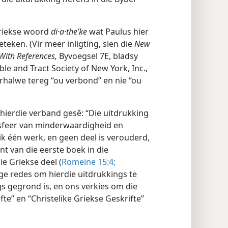
Griekse woord
di·a·theʹke
wat Paulus hier
teken. (Vir meer inligting, sien die
New
With References,
Byvoegsel 7E, bladsy
le and Tract Society of New York, Inc.,
erhalwe tereg “ou verbond” en nie “ou
 hierdie verband gesê: “Die uitdrukking
osfeer van minderwaardigheid en
ik één werk, en geen deel is verouderd,
nt van die eerste boek in die
ie Griekse deel (
Romeine 15:4;
ige redes om hierdie uitdrukkings te
s gegrond is, en ons verkies om die
te” en “Christelike Griekse Geskrifte”