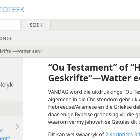
LIOTEEK
RINGE
krifte”—Watter een?
“Ou Testament” of “
Geskrifte”—Watter e
nkryk
VANDAG word die uitdrukkings “Ou Te
algemeen in die Christendom gebruik 
Hebreeuse/Aramese en die Griekse dele
daar enige Bybelse grondslag vir die g
waarom vermy Jehovah se Getuies dit o
07
Dit kan weliswaar lyk of
2 Korintiërs 3:
ent?