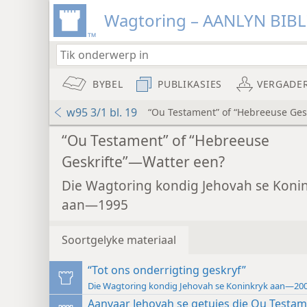
Wagtoring – AANLYN BIB
BYBEL
PUBLIKASIES
VERGADE
w95 3/1 bl. 19
“Ou Testament” of “Hebreeuse Ges
“Ou Testament” of “Hebreeuse
Geskrifte”—Watter een?
Die Wagtoring kondig Jehovah se Koni
aan—1995
Soortgelyke materiaal
“Tot ons onderrigting geskryf”
Die Wagtoring kondig Jehovah se Koninkryk aan—20
Aanvaar Jehovah se getuies die Ou Testam