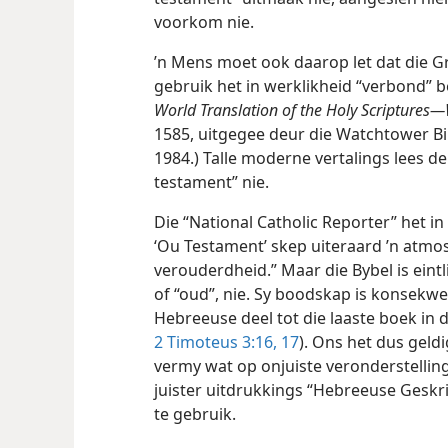
voorkom nie.
’n Mens moet ook daarop let dat die 
gebruik het in werklikheid “verbond” be
World Translation of the Holy Scriptures—
1585, uitgegee deur die Watchtower Bib
1984.) Talle moderne vertalings lees d
testament” nie.
Die “National Catholic Reporter” het in
‘Ou Testament’ skep uiteraard ’n atm
verouderdheid.” Maar die Bybel is eintl
of “oud”, nie. Sy boodskap is konsekwe
Hebreeuse deel tot die laaste boek in d
2 Timoteus 3:16, 17
). Ons het dus geld
vermy wat op onjuiste veronderstelling
juister uitdrukkings “Hebreeuse Geskrif
te gebruik.