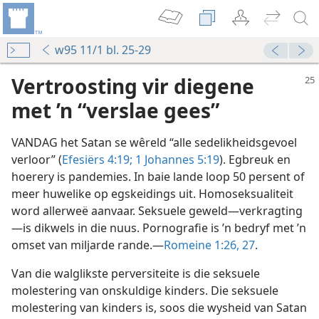
w95 11/1 bl. 25-29
Vertroosting vir diegene
met ’n “verslae gees”
VANDAG het Satan se wêreld “alle sedelikheidsgevoel
verloor” (
Efesiërs 4:19;
1 Johannes 5:19
). Egbreuk en
hoerery is pandemies. In baie lande loop 50 persent of
meer huwelike op egskeidings uit. Homoseksualiteit
word allerweë aanvaar. Seksuele geweld—verkragting
—is dikwels in die nuus. Pornografie is ’n bedryf met ’n
omset van miljarde rande.—
Romeine 1:26, 27
.
Van die walglikste perversiteite is die seksuele
molestering van onskuldige kinders. Die seksuele
molestering van kinders is, soos die wysheid van Satan