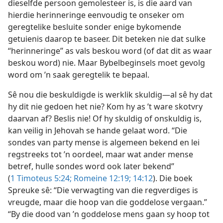
dieselfde persoon gemolesteer is, is die aard van
hierdie herinneringe eenvoudig te onseker om
geregtelike besluite sonder enige bykomende
getuienis daarop te baseer. Dit beteken nie dat sulke
“herinneringe” as vals beskou word (of dat dit as waar
beskou word) nie. Maar Bybelbeginsels moet gevolg
word om ’n saak geregtelik te bepaal.
Sê nou die beskuldigde is werklik skuldig—al sê hy dat
hy dit nie gedoen het nie? Kom hy as ’t ware skotvry
daarvan af? Beslis nie! Of hy skuldig of onskuldig is,
kan veilig in Jehovah se hande gelaat word. “Die
sondes van party mense is algemeen bekend en lei
regstreeks tot ’n oordeel, maar wat ander mense
betref, hulle sondes word ook later bekend”
(
1 Timoteus 5:24;
Romeine 12:19;
14:12
). Die boek
Spreuke sê: “Die verwagting van die regverdiges is
vreugde, maar die hoop van die goddelose vergaan.”
“By die dood van ’n goddelose mens gaan sy hoop tot