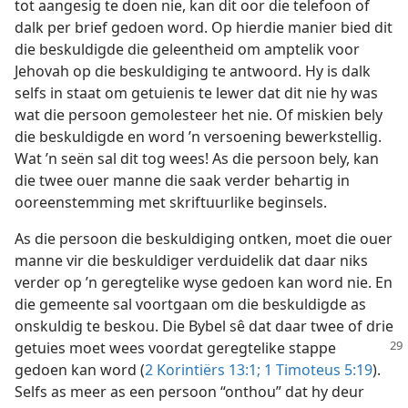
tot aangesig te doen nie, kan dit oor die telefoon of
dalk per brief gedoen word. Op hierdie manier bied dit
die beskuldigde die geleentheid om amptelik voor
Jehovah op die beskuldiging te antwoord. Hy is dalk
selfs in staat om getuienis te lewer dat dit nie hy was
wat die persoon gemolesteer het nie. Of miskien bely
die beskuldigde en word ’n versoening bewerkstellig.
Wat ’n seën sal dit tog wees! As die persoon bely, kan
die twee ouer manne die saak verder behartig in
ooreenstemming met skriftuurlike beginsels.
As die persoon die beskuldiging ontken, moet die ouer
manne vir die beskuldiger verduidelik dat daar niks
verder op ’n geregtelike wyse gedoen kan word nie. En
die gemeente sal voortgaan om die beskuldigde as
onskuldig te beskou. Die Bybel sê dat daar twee of drie
getuies moet wees voordat geregtelike stappe
ge
doen kan word (
2 Korintiërs 13:1;
1 Timoteus 5:19
).
Selfs as meer as een persoon “onthou” dat hy deur