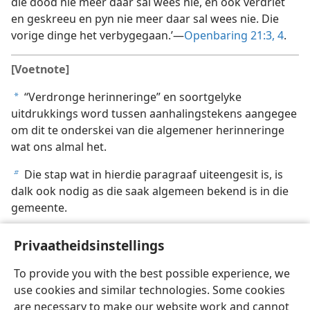
die dood nie meer daar sal wees nie, en ook verdriet
en geskreeu en pyn nie meer daar sal wees nie. Die
vorige dinge het verbygegaan.’—
Openbaring 21:3, 4
.
[Voetnote]
“Verdronge herinneringe” en soortgelyke
a
uitdrukkings word tussen aanhalingstekens aangegee
om dit te onderskei van die algemener herinneringe
wat ons almal het.
Die stap wat in hierdie paragraaf uiteengesit is, is
b
dalk ook nodig as die saak algemeen bekend is in die
gemeente.
Privaatheidsinstellings
To provide you with the best possible experience, we
use cookies and similar technologies. Some cookies
Afrikaans
Deel
Voorkeure
are necessary to make our website work and cannot