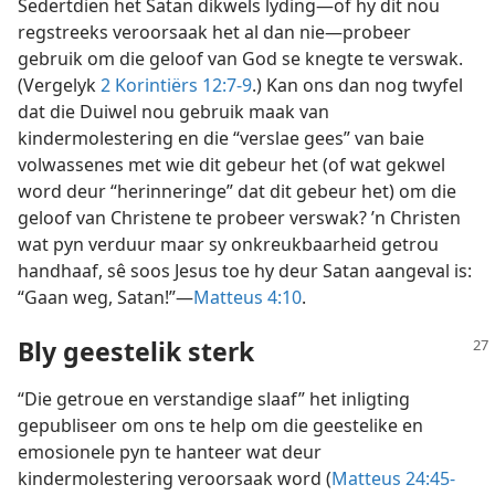
Sedertdien het Satan dikwels lyding—of hy dit nou
regstreeks veroorsaak het al dan nie—probeer
gebruik om die geloof van God se knegte te verswak.
(Vergelyk
2 Korintiërs 12:7-9
.) Kan ons dan nog twyfel
dat die Duiwel nou gebruik maak van
kindermolestering en die “verslae gees” van baie
volwassenes met wie dit gebeur het (of wat gekwel
word deur “herinneringe” dat dit gebeur het) om die
geloof van Christene te probeer verswak? ’n Christen
wat pyn verduur maar sy onkreukbaarheid getrou
handhaaf, sê soos Jesus toe hy deur Satan aangeval is:
“Gaan weg, Satan!”—
Matteus 4:10
.
Bly geestelik sterk
“Die getroue en verstandige slaaf” het inligting
gepubliseer om ons te help om die geestelike en
emosionele pyn te hanteer wat deur
kindermolestering veroorsaak word (
Matteus 24:45-