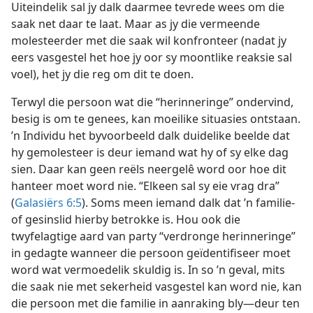
Uiteindelik sal jy dalk daarmee tevrede wees om die
saak net daar te laat. Maar as jy die vermeende
molesteerder met die saak wil konfronteer (nadat jy
eers vasgestel het hoe jy oor sy moontlike reaksie sal
voel), het jy die reg om dit te doen.
Terwyl die persoon wat die “herinneringe” ondervind,
besig is om te genees, kan moeilike situasies ontstaan.
’n Individu het byvoorbeeld dalk duidelike beelde dat
hy gemolesteer is deur iemand wat hy of sy elke dag
sien. Daar kan geen reëls neergelê word oor hoe dit
hanteer moet word nie. “Elkeen sal sy eie vrag dra”
(
Galasiërs 6:5
). Soms meen iemand dalk dat ’n familie-
of gesinslid hierby betrokke is. Hou ook die
twyfelagtige aard van party “verdronge herinneringe”
in gedagte wanneer die persoon geïdentifiseer moet
word wat vermoedelik skuldig is. In so ’n geval, mits
die saak nie met sekerheid vasgestel kan word nie, kan
die persoon met die familie in aanraking bly—deur ten