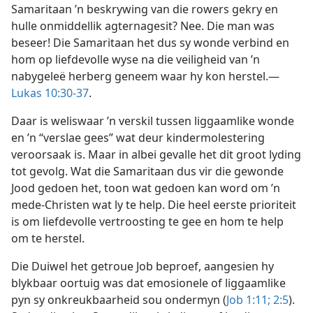
Samaritaan ’n beskrywing van die rowers gekry en
hulle onmiddellik agternagesit? Nee. Die man was
beseer! Die Samaritaan het dus sy wonde verbind en
hom op liefdevolle wyse na die veiligheid van ’n
nabygeleë herberg geneem waar hy kon herstel.—
Lukas 10:30-37
.
Daar is weliswaar ’n verskil tussen liggaamlike wonde
en ’n “verslae gees” wat deur kindermolestering
veroorsaak is. Maar in albei gevalle het dit groot lyding
tot gevolg. Wat die Samaritaan dus vir die gewonde
Jood gedoen het, toon wat gedoen kan word om ’n
mede-Christen wat ly te help. Die heel eerste prioriteit
is om liefdevolle vertroosting te gee en hom te help
om te herstel.
Die Duiwel het getroue Job beproef, aangesien hy
blykbaar oortuig was dat emosionele of liggaamlike
pyn sy onkreukbaarheid sou ondermyn (
Job 1:11;
2:5
).