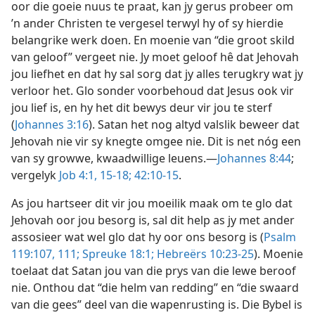
oor die goeie nuus te praat, kan jy gerus probeer om
’n ander Christen te vergesel terwyl hy of sy hierdie
belangrike werk doen. En moenie van “die groot skild
van geloof” vergeet nie. Jy moet geloof hê dat Jehovah
jou liefhet en dat hy sal sorg dat jy alles terugkry wat jy
verloor het. Glo sonder voorbehoud dat Jesus ook vir
jou lief is, en hy het dit bewys deur vir jou te sterf
(
Johannes 3:16
). Satan het nog altyd valslik beweer dat
Jehovah nie vir sy knegte omgee nie. Dit is net nóg een
van sy growwe, kwaadwillige leuens.—
Johannes 8:44
;
vergelyk
Job 4:1,
15-18;
42:10-15
.
As jou hartseer dit vir jou moeilik maak om te glo dat
Jehovah oor jou besorg is, sal dit help as jy met ander
assosieer wat wel glo dat hy oor ons besorg is (
Psalm
119:107,
111;
Spreuke 18:1;
Hebreërs 10:23-25
). Moenie
toelaat dat Satan jou van die prys van die lewe beroof
nie. Onthou dat “die helm van redding” en “die swaard
van die gees” deel van die wapenrusting is. Die Bybel is