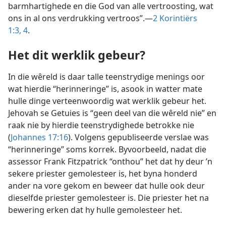
barmhartighede en die God van alle vertroosting, wat
ons in al ons verdrukking vertroos”.—
2 Korintiërs
1:3, 4
.
Het dit werklik gebeur?
In die wêreld is daar talle teenstrydige menings oor
wat hierdie “herinneringe” is, asook in watter mate
hulle dinge verteenwoordig wat werklik gebeur het.
Jehovah se Getuies is “geen deel van die wêreld nie” en
raak nie by hierdie teenstrydighede betrokke nie
(
Johannes 17:16
). Volgens gepubliseerde verslae was
“herinneringe” soms korrek. Byvoorbeeld, nadat die
assessor Frank Fitzpatrick “onthou” het dat hy deur ’n
sekere priester gemolesteer is, het byna honderd
ander na vore gekom en beweer dat hulle ook deur
dieselfde priester gemolesteer is. Die priester het na
bewering erken dat hy hulle gemolesteer het.