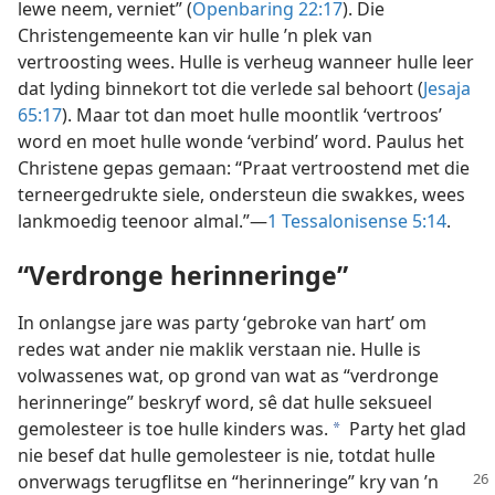
lewe neem, verniet” (
Openbaring 22:17
). Die
Christengemeente kan vir hulle ’n plek van
vertroosting wees. Hulle is verheug wanneer hulle leer
dat lyding binnekort tot die verlede sal behoort (
Jesaja
65:17
). Maar tot dan moet hulle moontlik ‘vertroos’
word en moet hulle wonde ‘verbind’ word. Paulus het
Christene gepas gemaan: “Praat vertroostend met die
terneergedrukte siele, ondersteun die swakkes, wees
lankmoedig teenoor almal.”—
1 Tessalonisense 5:14
.
“Verdronge herinneringe”
In onlangse jare was party ‘gebroke van hart’ om
redes wat ander nie maklik verstaan nie. Hulle is
volwassenes wat, op grond van wat as “verdronge
herinneringe” beskryf word, sê dat hulle seksueel
gemolesteer is toe hulle kinders was.
Party het glad
a
nie besef dat hulle gemolesteer is nie, totdat hulle
onverwags terugflitse
en “herinneringe” kry van ’n