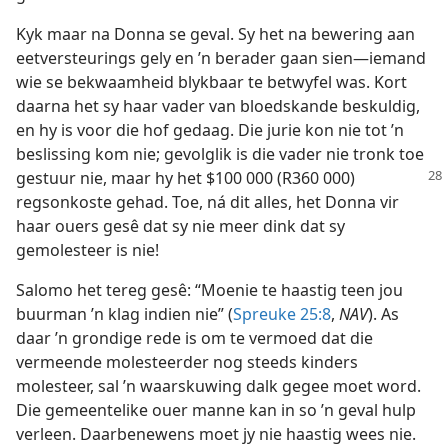
Kyk maar na Donna se geval. Sy het na bewering aan
eetversteurings gely en ’n berader gaan sien—iemand
wie se bekwaamheid blykbaar te betwyfel was. Kort
daarna het sy haar vader van bloedskande beskuldig,
en hy is voor die hof gedaag. Die jurie kon nie tot ’n
beslissing kom nie; gevolglik is die vader nie tronk toe
gestuur nie, maar hy het $100 000 (R360 000)
regsonkoste gehad. Toe, ná dit alles, het Donna vir
haar ouers gesê dat sy nie meer dink dat sy
gemolesteer is nie!
Salomo het tereg gesê: “Moenie te haastig teen jou
buurman ’n klag indien nie” (
Spreuke 25:8
,
NAV
). As
daar ’n grondige rede is om te vermoed dat die
vermeende molesteerder nog steeds kinders
molesteer, sal ’n waarskuwing dalk gegee moet word.
Die gemeentelike ouer manne kan in so ’n geval hulp
verleen. Daarbenewens moet jy nie haastig wees nie.