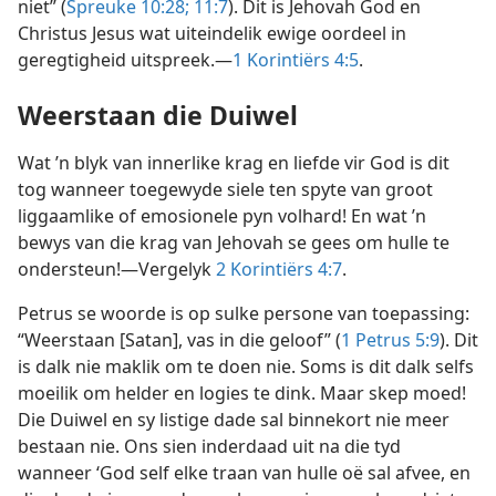
niet” (
Spreuke 10:28;
11:7
). Dit is Jehovah God en
Christus Jesus wat uiteindelik ewige oordeel in
geregtigheid uitspreek.—
1 Korintiërs 4:5
.
Weerstaan die Duiwel
Wat ’n blyk van innerlike krag en liefde vir God is dit
tog wanneer toegewyde siele ten spyte van groot
liggaamlike of emosionele pyn volhard! En wat ’n
bewys van die krag van Jehovah se gees om hulle te
ondersteun!—Vergelyk
2 Korintiërs 4:7
.
Petrus se woorde is op sulke persone van toepassing:
“Weerstaan [Satan], vas in die geloof” (
1 Petrus 5:9
). Dit
is dalk nie maklik om te doen nie. Soms is dit dalk selfs
moeilik om helder en logies te dink. Maar skep moed!
Die Duiwel en sy listige dade sal binnekort nie meer
bestaan nie. Ons sien inderdaad uit na die tyd
wanneer ‘God self elke traan van hulle oë sal afvee, en