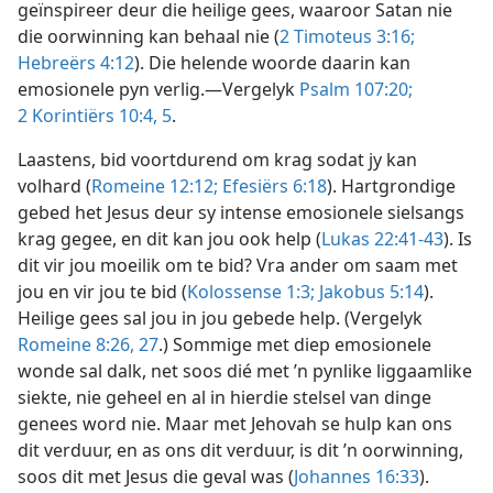
geïnspireer deur die heilige gees, waaroor Satan nie
die oorwinning kan behaal nie (
2 Timoteus 3:16;
Hebreërs 4:12
). Die helende woorde daarin kan
emosionele pyn verlig.—Vergelyk
Psalm 107:20;
2 Korintiërs 10:4, 5
.
Laastens, bid voortdurend om krag sodat jy kan
volhard (
Romeine 12:12;
Efesiërs 6:18
). Hartgrondige
gebed het Jesus deur sy intense emosionele sielsangs
krag gegee, en dit kan jou ook help (
Lukas 22:41-43
). Is
dit vir jou moeilik om te bid? Vra ander om saam met
jou en vir jou te bid (
Kolossense 1:3;
Jakobus 5:14
).
Heilige gees sal jou in jou gebede help. (Vergelyk
Romeine 8:26, 27
.) Sommige met diep emosionele
wonde sal dalk, net soos dié met ’n pynlike liggaamlike
siekte, nie geheel en al in hierdie stelsel van dinge
genees word nie. Maar met Jehovah se hulp kan ons
dit verduur, en as ons dit verduur, is dit ’n oorwinning,
soos dit met Jesus die geval was (
Johannes 16:33
).