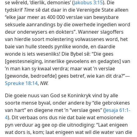
se wêreld, ‘dierlik, demonies’ (
Jakobus 3:15
). Die
tydskrif
Time
sê dat daar in die Verenigde State alleen
“elke jaar meer as 400 000 verslae van bewysbare
seksuele aanrandings by die owerhede ingedien word
deur onderwysers en dokters”. Wanneer slagoffers
van hierdie soort molestering volwassenes word, het
baie van hulle steeds pynlike wonde, en daardie
wonde is iets wesenliks! Die Bybel sê: “Die gees
[geestesneiging, innerlike gevoelens en gedagtes] van
’n man kan sy kwaal verdra; maar wat ’n verslae
[gewonde, bedroefde] gees betref, wie kan dit dra?”—
Spreuke 18:14
,
NW.
Die goeie nuus van God se Koninkryk vind by alle
soorte mense byval, onder andere by “die gebrokenes
van hart” en diegene met ’n “verslae gees” (
Jesaja 61:1-
4
). Dit verbaas ons dus nie dat baie wat emosionele
pyn verduur ag gee op die uitnodiging: “Laat enigeen
wat dors is, kom; laat enigeen wat wil die water van die