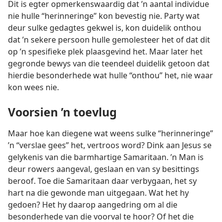
Dit is egter opmerkenswaardig dat ’n aantal individue
nie hulle “herinneringe” kon bevestig nie. Party wat
deur sulke gedagtes gekwel is, kon duidelik onthou
dat ’n sekere persoon hulle gemolesteer het of dat dit
op ’n spesifieke plek plaasgevind het. Maar later het
gegronde bewys van die teendeel duidelik getoon dat
hierdie besonderhede wat hulle “onthou” het, nie waar
kon wees nie.
Voorsien ’n toevlug
Maar hoe kan diegene wat weens sulke “herinneringe”
’n “verslae gees” het, vertroos word? Dink aan Jesus se
gelykenis van die barmhartige Samaritaan. ’n Man is
deur rowers aangeval, geslaan en van sy besittings
beroof. Toe die Samaritaan daar verbygaan, het sy
hart na die gewonde man uitgegaan. Wat het hy
gedoen? Het hy daarop aangedring om al die
besonderhede van die voorval te hoor? Of het die