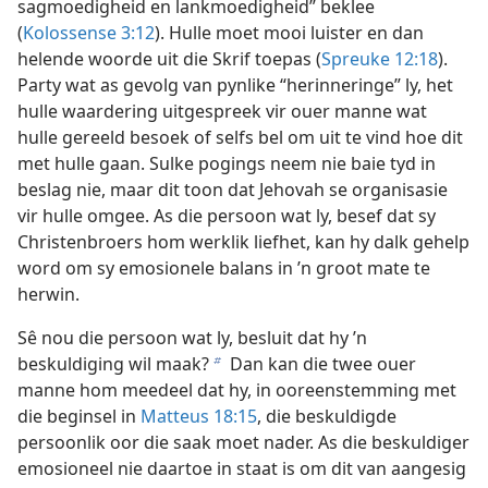
sagmoedigheid en lankmoedigheid” beklee
(
Kolossense 3:12
). Hulle moet mooi luister en dan
helende woorde uit die Skrif toepas (
Spreuke 12:18
).
Party wat as gevolg van pynlike “herinneringe” ly, het
hulle waardering uitgespreek vir ouer manne wat
hulle gereeld besoek of selfs bel om uit te vind hoe dit
met hulle gaan. Sulke pogings neem nie baie tyd in
beslag nie, maar dit toon dat Jehovah se organisasie
vir hulle omgee. As die persoon wat ly, besef dat sy
Christenbroers hom werklik liefhet, kan hy dalk gehelp
word om sy emosionele balans in ’n groot mate te
herwin.
Sê nou die persoon wat ly, besluit dat hy ’n
beskuldiging wil maak?
Dan kan die twee ouer
b
manne hom meedeel dat hy, in ooreenstemming met
die beginsel in
Matteus 18:15
, die beskuldigde
persoonlik oor die saak moet nader. As die beskuldiger
emosioneel nie daartoe in staat is om dit van aangesig