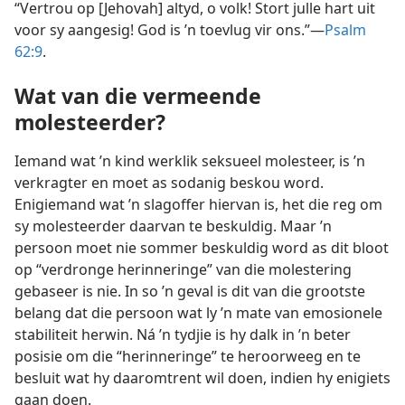
“Vertrou op [Jehovah] altyd, o volk! Stort julle hart uit
voor sy aangesig! God is ’n toevlug vir ons.”—
Psalm
62:9
.
Wat van die vermeende
molesteerder?
Iemand wat ’n kind werklik seksueel molesteer, is ’n
verkragter en moet as sodanig beskou word.
Enigiemand wat ’n slagoffer hiervan is, het die reg om
sy molesteerder daarvan te beskuldig. Maar ’n
persoon moet nie sommer beskuldig word as dit bloot
op “verdronge herinneringe” van die molestering
gebaseer is nie. In so ’n geval is dit van die grootste
belang dat die persoon wat ly ’n mate van emosionele
stabiliteit herwin. Ná ’n tydjie is hy dalk in ’n beter
posisie om die “herinneringe” te heroorweeg en te
besluit wat hy daaromtrent wil doen, indien hy enigiets
gaan doen.