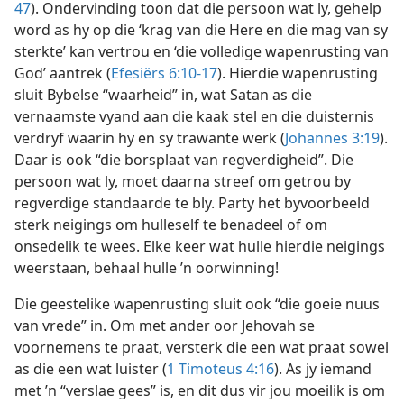
47
). Ondervinding toon dat die persoon wat ly, gehelp
word as hy op die ‘krag van die Here en die mag van sy
sterkte’ kan vertrou en ‘die volledige wapenrusting van
God’ aantrek (
Efesiërs 6:10-17
). Hierdie wapenrusting
sluit Bybelse “waarheid” in, wat Satan as die
vernaamste vyand aan die kaak stel en die duisternis
verdryf waarin hy en sy trawante werk (
Johannes 3:19
).
Daar is ook “die borsplaat van regverdigheid”. Die
persoon wat ly, moet daarna streef om getrou by
regverdige standaarde te bly. Party het byvoorbeeld
sterk neigings om hulleself te benadeel of om
onsedelik te wees. Elke keer wat hulle hierdie neigings
weerstaan, behaal hulle ’n oorwinning!
Die geestelike wapenrusting sluit ook “die goeie nuus
van vrede” in. Om met ander oor Jehovah se
voornemens te praat, versterk die een wat praat sowel
as die een wat luister (
1 Timoteus 4:16
). As jy iemand
met ’n “verslae gees” is, en dit dus vir jou moeilik is om