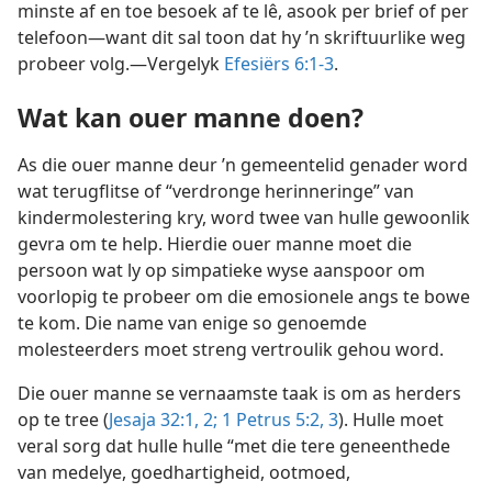
minste af en toe besoek af te lê, asook per brief of per
telefoon—want dit sal toon dat hy ’n skriftuurlike weg
probeer volg.—Vergelyk
Efesiërs 6:1-3
.
Wat kan ouer manne doen?
As die ouer manne deur ’n gemeentelid genader word
wat terugflitse of “verdronge herinneringe” van
kindermolestering kry, word twee van hulle gewoonlik
gevra om te help. Hierdie ouer manne moet die
persoon wat ly op simpatieke wyse aanspoor om
voorlopig te probeer om die emosionele angs te bowe
te kom. Die name van enige so genoemde
molesteerders moet streng vertroulik gehou word.
Die ouer manne se vernaamste taak is om as herders
op te tree (
Jesaja 32:1, 2;
1 Petrus 5:2, 3
). Hulle moet
veral sorg dat hulle hulle “met die tere geneenthede
van medelye, goedhartigheid, ootmoed,