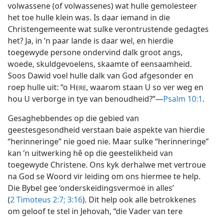
volwassene (of volwassenes) wat hulle gemolesteer
het toe hulle klein was. Is daar iemand in die
Christengemeente wat sulke verontrustende gedagtes
het? Ja, in ’n paar lande is daar wel, en hierdie
toegewyde persone ondervind dalk groot angs,
woede, skuldgevoelens, skaamte of eensaamheid.
Soos Dawid voel hulle dalk van God afgesonder en
roep hulle uit: “o H
, waarom staan U so ver weg en
ERE
hou U verborge in tye van benoudheid?”—
Psalm 10:1
.
Gesaghebbendes op die gebied van
geestesgesondheid verstaan baie aspekte van hierdie
“herinneringe” nie goed nie. Maar sulke “herinneringe”
kan ’n uitwerking hê op die geestelikheid van
toegewyde Christene. Ons kyk derhalwe met vertroue
na God se Woord vir leiding om ons hiermee te help.
Die Bybel gee ‘onderskeidingsvermoë in alles’
(
2 Timoteus 2:7;
3:16
). Dit help ook alle betrokkenes
om geloof te stel in Jehovah, “die Vader van tere