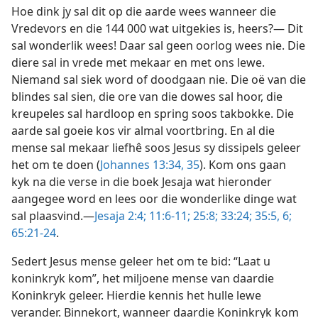
Hoe dink jy sal dit op die aarde wees wanneer die
Vredevors en die 144 000 wat uitgekies is, heers?— Dit
sal wonderlik wees! Daar sal geen oorlog wees nie. Die
diere sal in vrede met mekaar en met ons lewe.
Niemand sal siek word of doodgaan nie. Die oë van die
blindes sal sien, die ore van die dowes sal hoor, die
kreupeles sal hardloop en spring soos takbokke. Die
aarde sal goeie kos vir almal voortbring. En al die
mense sal mekaar liefhê soos Jesus sy dissipels geleer
het om te doen (
Johannes 13:34, 35
). Kom ons gaan
kyk na die verse in die boek Jesaja wat hieronder
aangegee word en lees oor die wonderlike dinge wat
sal plaasvind.—
Jesaja 2:4;
11:6-11;
25:8;
33:24;
35:5, 6;
65:21-24
.
Sedert Jesus mense geleer het om te bid: “Laat u
koninkryk kom”, het miljoene mense van daardie
Koninkryk geleer. Hierdie kennis het hulle lewe
verander. Binnekort, wanneer daardie Koninkryk kom