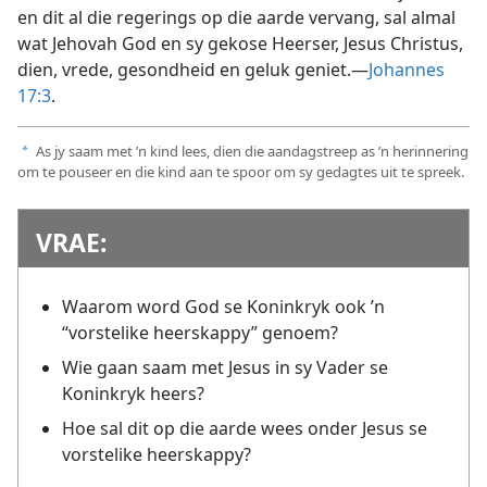
en dit al die regerings op die aarde vervang, sal almal
wat Jehovah God en sy gekose Heerser, Jesus Christus,
dien, vrede, gesondheid en geluk geniet.—
Johannes
17:3
.
As jy saam met ’n kind lees, dien die aandagstreep as ’n herinnering
a
om te pouseer en die kind aan te spoor om sy gedagtes uit te spreek.
VRAE:
Waarom word God se Koninkryk ook ’n
“vorstelike heerskappy” genoem?
Wie gaan saam met Jesus in sy Vader se
Koninkryk heers?
Hoe sal dit op die aarde wees onder Jesus se
vorstelike heerskappy?