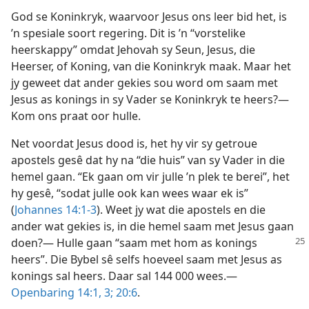
God se Koninkryk, waarvoor Jesus ons leer bid het, is
’n spesiale soort regering. Dit is ’n “vorstelike
heerskappy” omdat Jehovah sy Seun, Jesus, die
Heerser, of Koning, van die Koninkryk maak. Maar het
jy geweet dat ander gekies sou word om saam met
Jesus as konings in sy Vader se Koninkryk te heers?—
Kom ons praat oor hulle.
Net voordat Jesus dood is, het hy vir sy getroue
apostels gesê dat hy na “die huis” van sy Vader in die
hemel gaan. “Ek gaan om vir julle ’n plek te berei”, het
hy gesê, “sodat julle ook kan wees waar ek is”
(
Johannes 14:1-3
). Weet jy wat die apostels en die
ander wat gekies is, in die hemel saam met Jesus gaan
doen?
— Hulle gaan “saam met hom as konings
heers”. Die Bybel sê selfs hoeveel saam met Jesus as
konings sal heers. Daar sal 144 000 wees.—
Openbaring 14:1,
3;
20:6
.