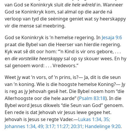
geleer het
van God se Koninkryk sluit
die hele wêreld
in. Wanneer
n—2010
God se Koninkryk kom, sal almal op die aarde ná
verloop van tyd die seëninge geniet wat sy heerskappy
vir die mense sal meebring.
God se Koninkryk is ’n hemelse regering. In
Jesaja 9:6
praat die Bybel van die Heerser van hierdie regering.
Kyk wat sê dit oor hom: “’n Kind is vir ons gebore, . . .
en
die vorstelike heerskappy
sal op sy skouer wees. En hy
sal genoem word: . . . Vredevors.”
Weet jy wat ’n vors, of ’n prins, is?— Ja, dit is die seun
van ’n koning. Wie is die hoogste hemelse Koning?— Jy
is reg as jy Jehovah gesê het. Die Bybel noem hom “die
Allerhoogste oor die hele aarde” (
Psalm 83:18
). In die
Bybel word Jesus dikwels “die Seun van God” genoem.
Een rede is dat Jehovah vir Jesus lewe gegee het.
Jehovah is Jesus se regte Vader.—
Lukas 1:34, 35;
Johannes 1:34,
49;
3:17;
11:27;
20:31;
Handelinge 9:20
.