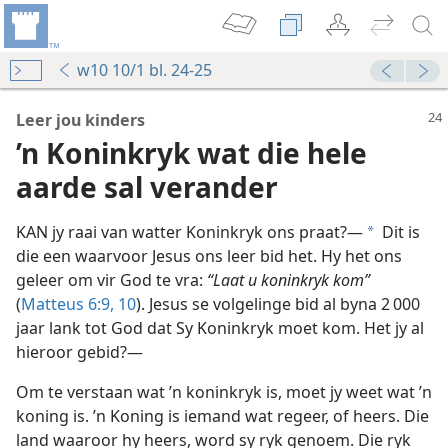
w10 10/1 bl. 24-25
Leer jou kinders
’n Koninkryk wat die hele
aarde sal verander
KAN jy raai van watter Koninkryk ons praat?—
Dit is
a
die een waarvoor Jesus ons leer bid het. Hy het ons
geleer om vir God te vra:
“Laat u koninkryk kom”
(
Matteus 6:9, 10
). Jesus se volgelinge bid al byna 2 000
jaar lank tot God dat Sy Koninkryk moet kom. Het jy al
hieroor gebid?—
Om te verstaan wat ’n koninkryk is, moet jy weet wat ’n
koning is. ’n Koning is iemand wat regeer, of heers. Die
 help
land waaroor hy heers, word sy ryk genoem. Die ryk