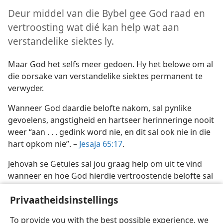
nie”
Deur middel van die Bybel gee God raad en
n—2012
vertroosting wat dié kan help wat aan
dit ervaar
verstandelike siektes ly.
n—1988
Maar God het selfs meer gedoen. Hy het belowe om al
die oorsake van verstandelike siektes permanent te
verwyder.
Wanneer God daardie belofte nakom, sal pynlike
gevoelens, angstigheid en hartseer herinneringe nooit
weer “aan . . . gedink word nie, en dit sal ook nie in die
hart opkom nie”. –
Jesaja 65:17
.
Jehovah se Getuies sal jou graag help om uit te vind
wanneer en hoe God hierdie vertroostende belofte sal
nakom.
Privaatheidsinstellings
To provide you with the best possible experience, we