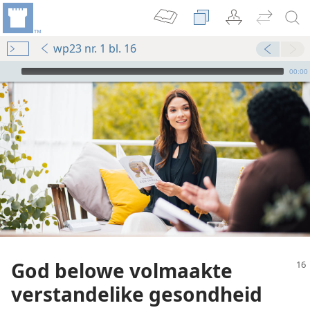
wp23 nr. 1 bl. 16
Audio Player
00:00
skrisis
God belowe volmaakte
Publieke uitgawe) – 2023
oet weet
verstandelike gesondheid