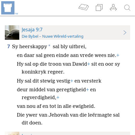
Jesaja 9:7
Die Bybel – Nuwe Wêreld-vertaling
7
*
Sy heerskappy
sal bly uitbrei,
en daar sal geen einde aan vrede wees nie.
+
Hy sal op die troon van Dawid
+
sit en oor sy
koninkryk regeer.
Hy sal dit stewig vestig
+
en versterk
deur middel van geregtigheid
+
en
regverdigheid,
+
van nou af en tot in alle ewigheid.
Die ywer van Jehovah van die leërmagte sal
dit doen.