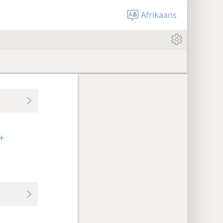
Afrikaans
+