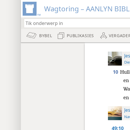
Wagtoring – AANLYN BIB
BYBEL
PUBLIKASIES
VERGADE
Je
Die
10
Hull
en 
Wan
en 
Je
Nav
49:10