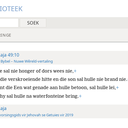
LIOTEEK
RINGE
saja 49:10
 Bybel – Nuwe Wêreld-vertaling
e sal nie honger of dors wees nie,
+
die verskroeiende hitte en die son sal hulle nie brand nie.
t die Een wat genade aan hulle betoon, sal hulle lei,
+
hy sal hulle na waterfonteine bring.
+
saja
orsingsgids vir Jehovah se Getuies vir 2019