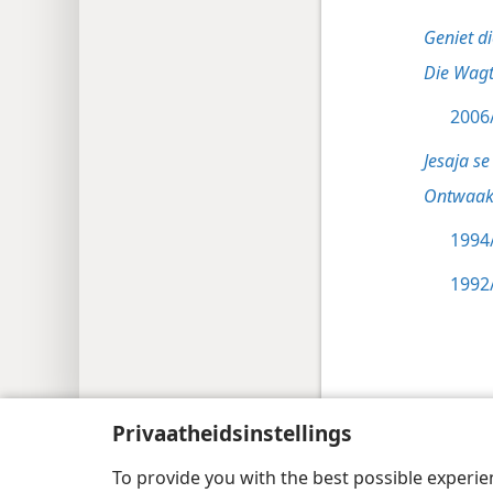
Geniet di
Die Wagt
2006/
Jesaja se 
Ontwaak
1994/
1992/
Copyright
© 2026 Watch Tower Bible and Tract
Privaatheidsinstellings
To provide you with the best possible experi