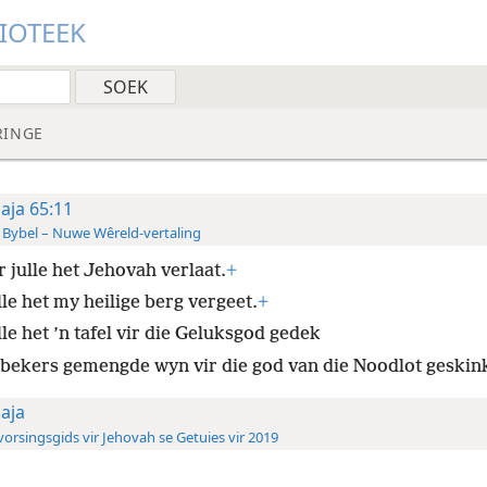
LIOTEEK
RINGE
saja 65:11
 Bybel – Nuwe Wêreld-vertaling
 julle het Jehovah verlaat.
+
le het my heilige berg vergeet.
+
le het ’n tafel vir die Geluksgod gedek
 bekers gemengde wyn vir die god van die Noodlot geskin
saja
orsingsgids vir Jehovah se Getuies vir 2019