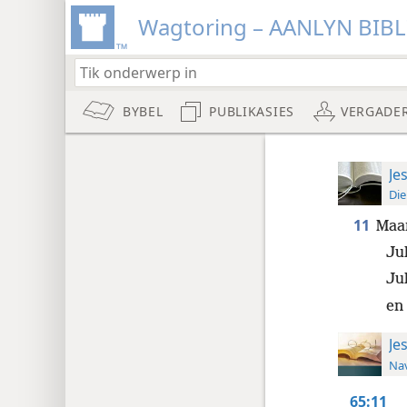
Wagtoring – AANLYN BIB
BYBEL
PUBLIKASIES
VERGADE
Je
Die
11
Maar
Jul
Jul
en
Je
Nav
65:11