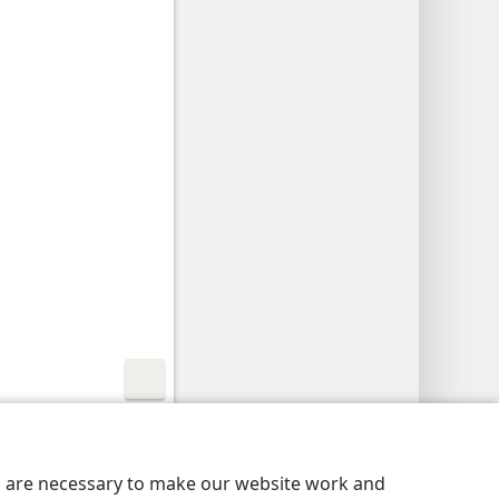
aatheidsinstellings
Meld aan
JW.ORG
es are necessary to make our website work and