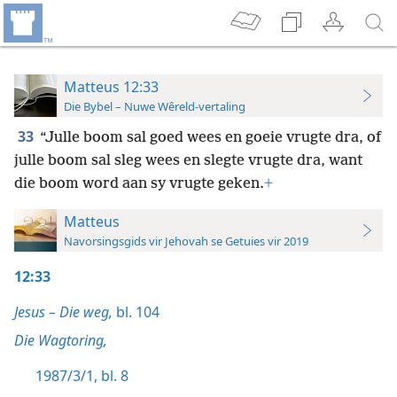
Matteus 12:33
Die Bybel – Nuwe Wêreld-vertaling
33
“Julle boom sal goed wees en goeie vrugte dra, of
julle boom sal sleg wees en slegte vrugte dra, want
die boom word aan sy vrugte geken.
+
Matteus
Navorsingsgids vir Jehovah se Getuies vir 2019
12:33
Jesus – Die weg,
bl. 104
Die Wagtoring,
1987/3/1, bl. 8