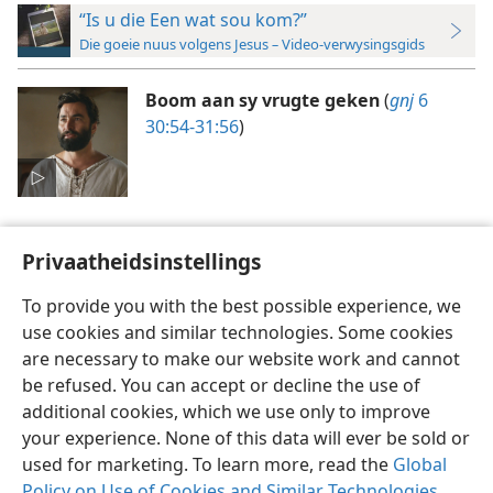
“Is u die Een wat sou kom?”
Die goeie nuus volgens Jesus
–
Video-verwysingsgids
Boom aan sy vrugte geken
(
gnj
6
30:54-31:56
)
Privaatheidsinstellings
To provide you with the best possible experience, we
use cookies and similar technologies. Some cookies
Afrikaans
Voorkeure
are necessary to make our website work and cannot
Copyright
© 2026 Watch Tower Bible and Tract Society of Pennsylvania
be refused. You can accept or decline the use of
Gebruiksvoorwaardes
Privaatheidsbeleid
Privaatheidsinstellings
Meld aan
JW.ORG
additional cookies, which we use only to improve
your experience. None of this data will ever be sold or
used for marketing. To learn more, read the
Global
Policy on Use of Cookies and Similar Technologies
.