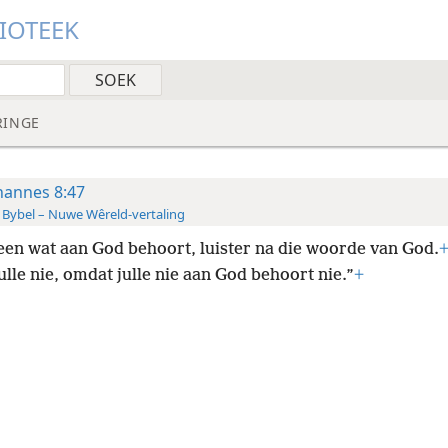
LIOTEEK
RINGE
hannes 8:47
 Bybel – Nuwe Wêreld-vertaling
een wat aan God behoort, luister na die woorde van God.
julle nie, omdat julle nie aan God behoort nie.”
+