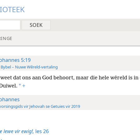
LIOTEEK
RINGE
Johannes 5:19
 Bybel – Nuwe Wêreld-vertaling
weet dat ons aan God behoort, maar
die hele wêreld is in
*
 Duiwel.
+
Johannes
orsingsgids vir Jehovah se Getuies vir 2019
e lewe vir ewig!,
les 26