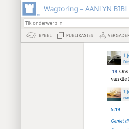
Wagtoring – AANLYN BIB
BYBEL
PUBLIKASIES
VERGADE
1 
Die
19
Ons 
van die
1 
Nav
5:19
Geniet di