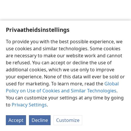
Privaatheidsinstellings
Afrikaans
Voorkeure
To provide you with the best possible experience, we
Copyright
© 2026 Watch Tower Bible and Tract Society of Pennsylvania
use cookies and similar technologies. Some cookies
Gebruiksvoorwaardes
Privaatheidsbeleid
Privaatheidsinstellings
are necessary to make our website work and cannot
Meld aan
JW.ORG
be refused. You can accept or decline the use of
additional cookies, which we use only to improve
your experience. None of this data will ever be sold or
used for marketing. To learn more, read the
Global
Policy on Use of Cookies and Similar Technologies
.
You can customize your settings at any time by going
to
Privacy Settings
.
Accept
Decline
Customize