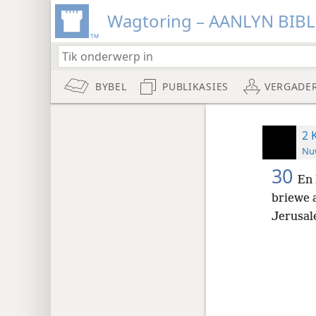
Wagtoring – AANLYN BIB
BYBEL
PUBLIKASIES
VERGADE
2 
Nuw
30
En 
briewe 
Jerusal