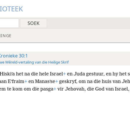
LIOTEEK
RINGE
Kronieke 30:1
e Wêreld-vertaling van die Heilige Skrif
Hiskiʹa het na die hele Israel
+
en Juda gestuur, en hy het s
aan Eʹfraim
+
en Manasʹse
+
geskryf, om na die huis van Je
em te kom om die pasga
+
vir Jehovah, die God van Israel,