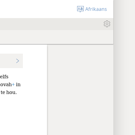
Afrikaans
elfs
hovah
+
in
 te hou.