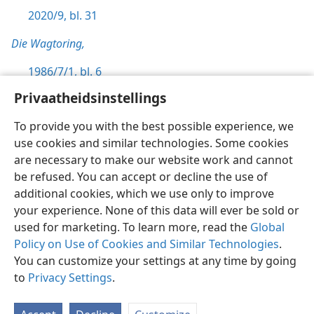
2020/9, bl. 31
Die Wagtoring,
1986/7/1, bl. 6
Privaatheidsinstellings
To provide you with the best possible experience, we
use cookies and similar technologies. Some cookies
Afrikaans
Voorkeure
are necessary to make our website work and cannot
be refused. You can accept or decline the use of
Copyright
© 2026 Watch Tower Bible and Tract Society of Pennsylvania
Gebruiksvoorwaardes
Privaatheidsbeleid
Privaatheidsinstellings
additional cookies, which we use only to improve
Meld aan
JW.ORG
your experience. None of this data will ever be sold or
used for marketing. To learn more, read the
Global
Policy on Use of Cookies and Similar Technologies
.
You can customize your settings at any time by going
to
Privacy Settings
.