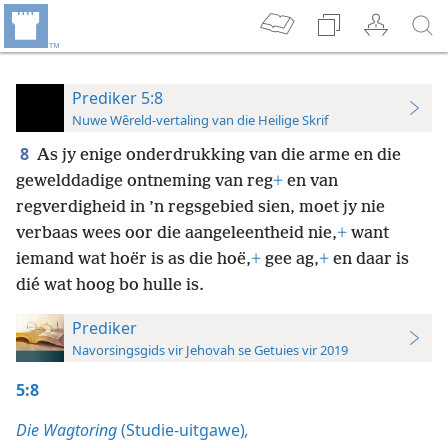
Prediker 5:8
Nuwe Wêreld-vertaling van die Heilige Skrif
8
As jy enige onderdrukking van die arme en die
gewelddadige ontneming van reg
+
en van
regverdigheid in ’n regsgebied sien, moet jy nie
verbaas wees oor die aangeleentheid nie,
+
want
iemand wat hoër is as die hoë,
+
gee ag,
+
en daar is
dié wat hoog bo hulle is.
Prediker
Navorsingsgids vir Jehovah se Getuies vir 2019
5:8
Die Wagtoring
(Studie-uitgawe)
,