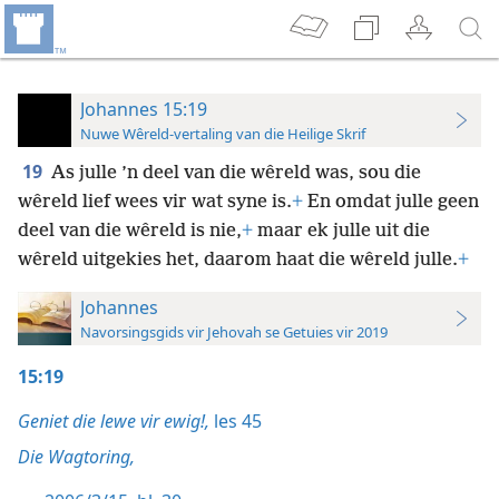
Johannes 15:19
Nuwe Wêreld-vertaling van die Heilige Skrif
19
As julle ’n deel van die wêreld was, sou die
wêreld lief wees vir wat syne is.
+
En omdat julle geen
deel van die wêreld is nie,
+
maar ek julle uit die
wêreld uitgekies het, daarom haat die wêreld julle.
+
Johannes
Navorsingsgids vir Jehovah se Getuies vir 2019
15:19
Geniet die lewe vir ewig!,
les 45
Die Wagtoring,