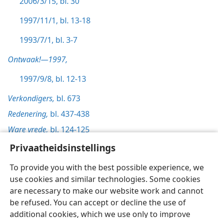
2006/3/15, bl. 30
1997/11/1, bl. 13-18
1993/7/1, bl. 3-7
Ontwaak!—1997,
1997/9/8, bl. 12-13
Verkondigers,
bl. 673
Redenering,
bl. 437-438
Ware vrede,
bl. 124-125
Privaatheidsinstellings
To provide you with the best possible experience, we
use cookies and similar technologies. Some cookies
Afrikaans
Voorkeure
are necessary to make our website work and cannot
be refused. You can accept or decline the use of
Copyright
© 2026 Watch Tower Bible and Tract Society of Pennsylvania
Gebruiksvoorwaardes
Privaatheidsbeleid
Privaatheidsinstellings
additional cookies, which we use only to improve