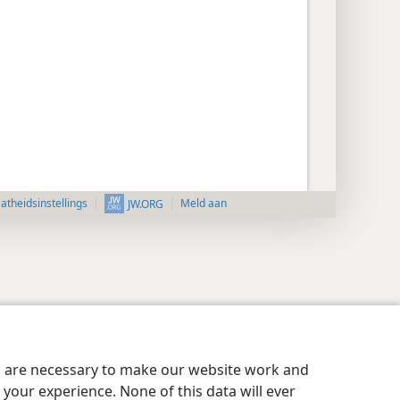
aatheidsinstellings
Meld aan
JW.ORG
es are necessary to make our website work and
your experience. None of this data will ever