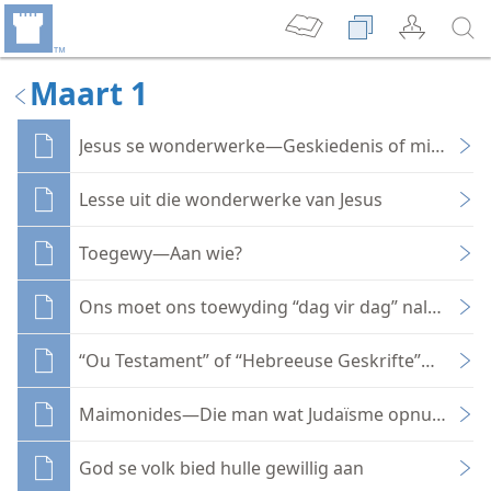
Maart 1
Jesus se wonderwerke—Geskiedenis of mite?
Lesse uit die wonderwerke van Jesus
Toegewy—Aan wie?
Ons moet ons toewyding “dag vir dag” naleef
“Ou Testament” of “Hebreeuse Geskrifte”—Watte
Maimonides—Die man wat Judaïsme opnuut omsk
God se volk bied hulle gewillig aan