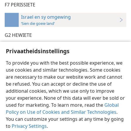
F7 PERISSIETE
Israel en sy omgewing
‘Sien die goeie land’
G2 HEWIETE
Privaatheidsinstellings
To provide you with the best possible experience, we
use cookies and similar technologies. Some cookies
Afrikaans
Voorkeure
are necessary to make our website work and cannot
Copyright
© 2026 Watch Tower Bible and Tract Society of Pennsylvania
be refused. You can accept or decline the use of
Gebruiksvoorwaardes
Privaatheidsbeleid
Privaatheidsinstellings
Meld aan
JW.ORG
additional cookies, which we use only to improve
your experience. None of this data will ever be sold or
used for marketing. To learn more, read the
Global
Policy on Use of Cookies and Similar Technologies
.
You can customize your settings at any time by going
to
Privacy Settings
.