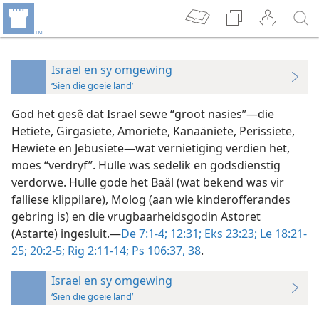
Israel en sy omgewing
‘Sien die goeie land’
God het gesê dat Israel sewe “groot nasies”—die
Hetiete, Girgasiete, Amoriete, Kanaäniete, Perissiete,
Hewiete en Jebusiete—wat vernietiging verdien het,
moes “verdryf”. Hulle was sedelik en godsdienstig
verdorwe. Hulle gode het Baäl (wat bekend was vir
falliese klippilare), Molog (aan wie kinderofferandes
gebring is) en die vrugbaarheidsgodin Astoret
(Astarte) ingesluit.—
De 7:1-4;
12:31;
Eks 23:23;
Le 18:21-
25;
20:2-5;
Rig 2:11-14;
Ps 106:37, 38
.
Israel en sy omgewing
‘Sien die goeie land’