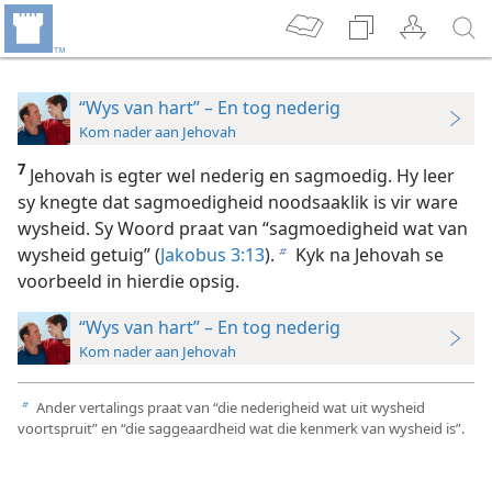
“Wys van hart” – En tog nederig
Kom nader aan Jehovah
7
Jehovah is egter wel nederig en sagmoedig. Hy leer
sy knegte dat sagmoedigheid noodsaaklik is vir ware
wysheid. Sy Woord praat van “sagmoedigheid wat van
wysheid
getuig” (
Jakobus 3:13
).
Kyk na Jehovah se
b
voorbeeld in hierdie opsig.
“Wys van hart” – En tog nederig
Kom nader aan Jehovah
Ander vertalings praat van “die nederigheid wat uit wysheid
b
voortspruit” en “die saggeaardheid wat die kenmerk van wysheid is”.