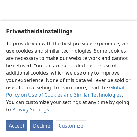
Privaatheidsinstellings
Afrikaans
Voorkeure
To provide you with the best possible experience, we
Copyright
© 2026 Watch Tower Bible and Tract Society of Pennsylvania
use cookies and similar technologies. Some cookies
Gebruiksvoorwaardes
Privaatheidsbeleid
Privaatheidsinstellings
are necessary to make our website work and cannot
Meld aan
JW.ORG
be refused. You can accept or decline the use of
additional cookies, which we use only to improve
your experience. None of this data will ever be sold or
used for marketing. To learn more, read the
Global
Policy on Use of Cookies and Similar Technologies
.
You can customize your settings at any time by going
to
Privacy Settings
.
Accept
Decline
Customize