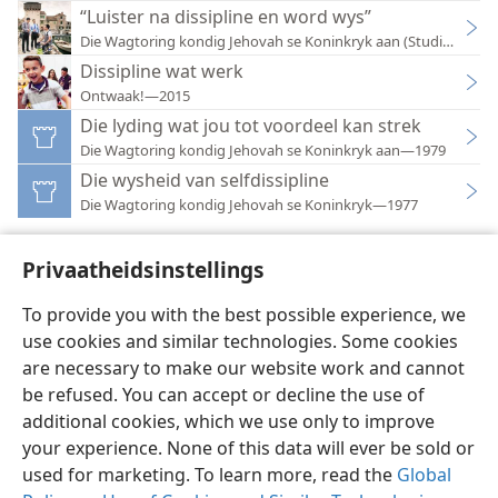
“Luister na dissipline en word wys”
Die Wagtoring kondig Jehovah se Koninkryk aan (Studie-uitga
Dissipline wat werk
Ontwaak!—2015
Die lyding wat jou tot voordeel kan strek
Die Wagtoring kondig Jehovah se Koninkryk aan—1979
Die wysheid van selfdissipline
Die Wagtoring kondig Jehovah se Koninkryk—1977
Privaatheidsinstellings
To provide you with the best possible experience, we
use cookies and similar technologies. Some cookies
Afrikaans
Voorkeure
are necessary to make our website work and cannot
Copyright
© 2026 Watch Tower Bible and Tract Society of Pennsylvania
be refused. You can accept or decline the use of
Gebruiksvoorwaardes
Privaatheidsbeleid
Privaatheidsinstellings
Meld aan
JW.ORG
additional cookies, which we use only to improve
your experience. None of this data will ever be sold or
used for marketing. To learn more, read the
Global