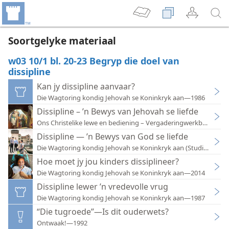
Soortgelyke materiaal
w03 10/1 bl. 20-23 Begryp die doel van
dissipline
Kan jy dissipline aanvaar?
Die Wagtoring kondig Jehovah se Koninkryk aan—1986
Dissipline – ’n Bewys van Jehovah se liefde
Ons Christelike lewe en bediening – Vergaderingwerkboek – 20
Dissipline — ’n Bewys van God se liefde
Die Wagtoring kondig Jehovah se Koninkryk aan (Studie-uitga
Hoe moet jy jou kinders dissiplineer?
Die Wagtoring kondig Jehovah se Koninkryk aan—2014
Dissipline lewer ’n vredevolle vrug
Die Wagtoring kondig Jehovah se Koninkryk aan—1987
“Die tugroede”—Is dit ouderwets?
Ontwaak!—1992