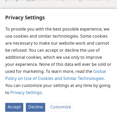
Privacy Settings
படகா
பகிரவும்
விருப்பங்கள்
Copyright
© 2026 Watch Tower Bible and Tract Society of Pennsylvania
To provide you with the best possible experience, we
JW.ORG
விதிமுறைகள்
தனியுரிமை
ப்ரைவசி செட்டிங்
use cookies and similar technologies. Some cookies
உள்நுழையவும்
are necessary to make our website work and cannot
be refused. You can accept or decline the use of
additional cookies, which we use only to improve
your experience. None of this data will ever be sold or
used for marketing. To learn more, read the
Global
Policy on Use of Cookies and Similar Technologies
.
You can customize your settings at any time by going
to
Privacy Settings
.
Accept
Decline
Customize