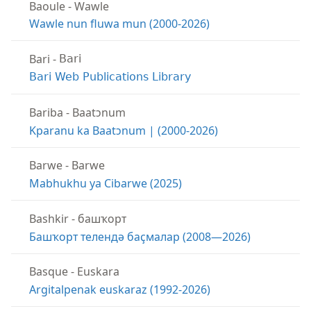
Baoule
-
Wawle
Wawle nun fluwa mun (2000-2026)
Bari
-
Bari
Bari Web Publications Library
Bariba
-
Baatɔnum
Kparanu ka Baatɔnum | (2000-2026)
Barwe
-
Barwe
Mabhukhu ya Cibarwe (2025)
Bashkir
-
башҡорт
Башҡорт телендә баҫмалар (2008—2026)
Basque
-
Euskara
Argitalpenak euskaraz (1992-2026)