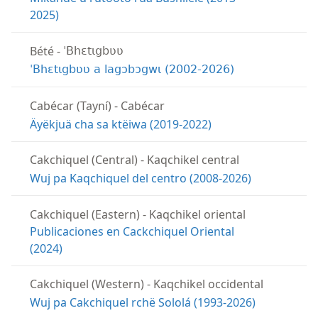
2025)
Bété
-
ˈBhɛtɩgbʋʋ
ˈBhɛtɩgbʋʋ a lagɔbɔgwɩ (2002-2026)
Cabécar (Tayní)
-
Cabécar
Äyëkjuä cha sa ktëiwa (2019-2022)
Cakchiquel (Central)
-
Kaqchikel central
Wuj pa Kaqchiquel del centro (2008-2026)
Cakchiquel (Eastern)
-
Kaqchikel oriental
Publicaciones en Cackchiquel Oriental
(2024)
Cakchiquel (Western)
-
Kaqchikel occidental
Wuj pa Cakchiquel rchë Sololá (1993-2026)