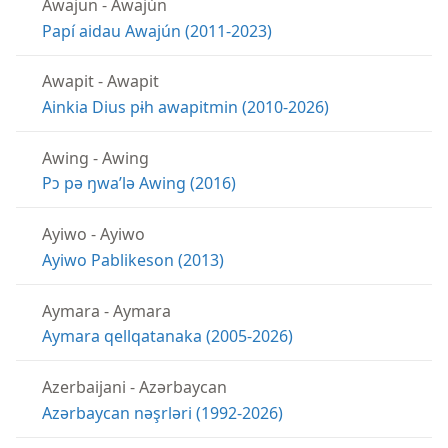
Awajun
-
Awajún
Papí aidau Awajún (2011-2023)
Awapit
-
Awapit
Ainkia Dius pɨh awapitmin (2010-2026)
Awing
-
Awing
Pɔ pə ŋwaʼlə Awing (2016)
Ayiwo
-
Ayiwo
Ayiwo Pablikeson (2013)
Aymara
-
Aymara
Aymara qellqatanaka (2005-2026)
Azerbaijani
-
Azərbaycan
Azərbaycan nəşrləri (1992-2026)