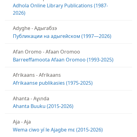
Adhola Online Library Publications (1987-
2026)
Adyghe
-
Адыгабзэ
Публикации на адыгейском (1997—2026)
Afan Oromo
-
Afaan Oromoo
Barreeffamoota Afaan Oromoo (1993-2025)
Afrikaans
-
Afrikaans
Afrikaanse publikasies (1975-2025)
Ahanta
-
Aɣɩnda
Ahanta Buuku (2015-2026)
Aja
-
Aja
Wema ciwo yí le Ajagbe mɛ (2015-2026)