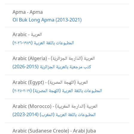
Apma
-
Apma
Ol Buk Long Apma (2013-2021)
العربية
Arabic
-
المطبوعات باللغة العربية (‏١٩٧٩-‏٢٠٢٦)‏
العربيّة (الدّارجة الجزائريّة)
Arabic (Algeria)
-
كتب مرجعيّة بالعربيّة الجزائريّة (‏2015-‏2026)‏
العربية (اللهجة المصرية)
Arabic (Egypt)
-
المطبوعات باللغة العربية (‏اللهجة المصرية)‏ (‏٢٠١٩-‏٢٠٢٥)‏
العربية (الدارجة المغربية)
Arabic (Morocco)
-
المطبوعات باللغة العربية (‏المغرب)‏ (‏2014-‏2023)‏
Arabic (Sudanese Creole)
-
Arabi Juba