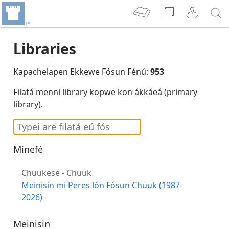
Libraries
Kapachelapen Ekkewe Fósun Fénú:
953
Filatá menni library kopwe kon ákkáeá (primary
library).
Minefé
Chuukese
-
Chuuk
Meinisin mi Peres lón Fósun Chuuk (1987-
2026)
Meinisin