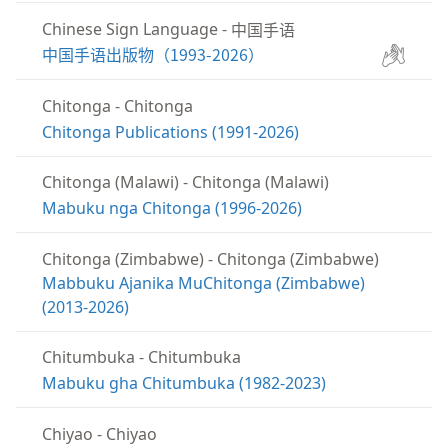
中国手语
Chinese Sign Language
-
中国手语出版物（1993-2026）
Privacy Settings
Chitonga
-
Chitonga
Chitonga Publications (1991-2026)
To provide you with the best possible experience, we
use cookies and similar technologies. Some cookies
Chitonga (Malawi)
-
Chitonga (Malawi)
are necessary to make our website work and cannot
Mabuku nga Chitonga (1996-2026)
be refused. You can accept or decline the use of
additional cookies, which we use only to improve
Chitonga (Zimbabwe)
-
Chitonga (Zimbabwe)
your experience. None of this data will ever be sold or
Mabbuku Ajanika MuChitonga (Zimbabwe)
used for marketing. To learn more, read the
Global
(2013-2026)
Policy on Use of Cookies and Similar Technologies
.
You can customize your settings at any time by going
Chitumbuka
-
Chitumbuka
to
Privacy Settings
.
Mabuku gha Chitumbuka (1982-2023)
Accept
Decline
Customize
Chiyao
-
Chiyao