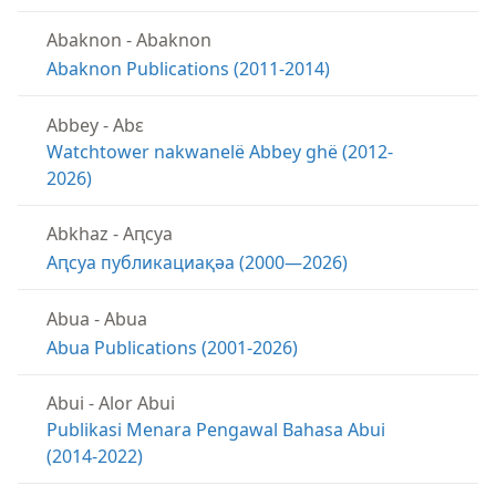
Abaknon
-
Abaknon
Abaknon Publications (2011-2014)
Abbey
-
Abɛ
Watchtower nakwanelë Abbey ghë (2012-
2026)
Abkhaz
-
Аԥсуа
Аԥсуа публикациақәа (2000—2026)
Abua
-
Abua
Abua Publications (2001-2026)
Abui
-
Alor Abui
Publikasi Menara Pengawal Bahasa Abui
(2014-2022)