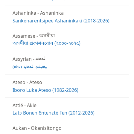
Ashaninka
-
Ashaninka
Sankenarentsipee Ashaninkaki (2018-2026)
Assamese
-
অসমীয়া
অসমীয়া প্ৰকাশনবোৰ (২০০০-২০২৫)
Assyrian
-
ܐܵܬܘܿܪܵܝܵܐ
ܛܒܼܝܼܥܵـܬܐܹ̈ ܐܵܬܘܿܪ̈ܵܝܹܐ (‏2017)‏
Ateso
-
Ateso
Iboro Luka Ateso (1982-2026)
Attié
-
Akie
Latɔ Bonɛn Ɛntɛnɛtë Fɛn (2012-2026)
Aukan
-
Okanisitongo