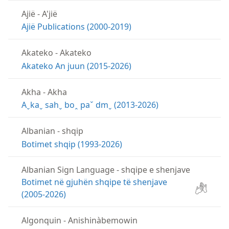
Ajië
-
A'jië
Ajië Publications (2000-2019)
Akateko
-
Akateko
Akateko An juun (2015-2026)
Akha
-
Akha
Aˬkaˬ sahˬ boꞈ paˇ dmˬ (2013-2026)
Albanian
-
shqip
Botimet shqip (1993-2026)
Albanian Sign Language
-
shqipe e shenjave
Botimet në gjuhën shqipe të shenjave
(2005-2026)
Algonquin
-
Anishinàbemowin