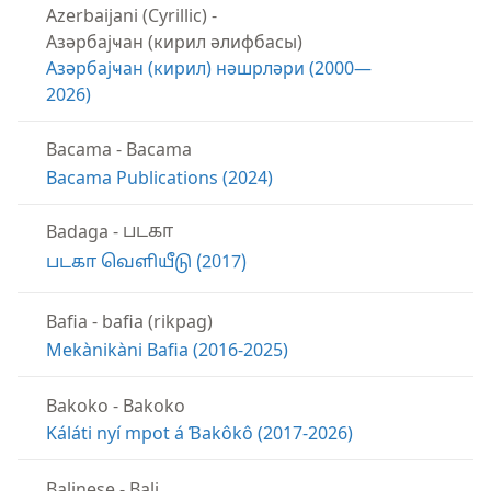
Azerbaijani (Cyrillic)
-
Aзәрбајҹан (кирил әлифбасы)
Азәрбајҹан (кирил) нәшрләри (2000—
2026)
Bacama
-
Bacama
Bacama Publications (2024)
Badaga
-
படகா
படகா வெளியீடு (2017)
Bafia
-
bafia (rikpag)
Mekànikàni Bafia (2016-2025)
Bakoko
-
Bakoko
Káláti nyí mpot á Ɓakôkô (2017-2026)
Balinese
-
Bali