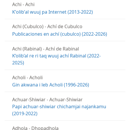
Achi
-
Achi
Kʼolibʼal wuuj pa Internet (2013-2022)
Achi (Cubulco)
-
Achí de Cubulco
Publicaciones en achí (cubulco) (2022-2026)
Achi (Rabinal)
-
Achí de Rabinal
K’olib’al re ri taq wuuj achí Rabinal (2022-
2025)
Acholi
-
Acholi
Gin akwana i leb Acholi (1996-2026)
Achuar-Shiwiar
-
Achuar-Shiwiar
Papi achuar-shiwiar chichamjai najankamu
(2019-2022)
Adhola
-
Dhopadhola