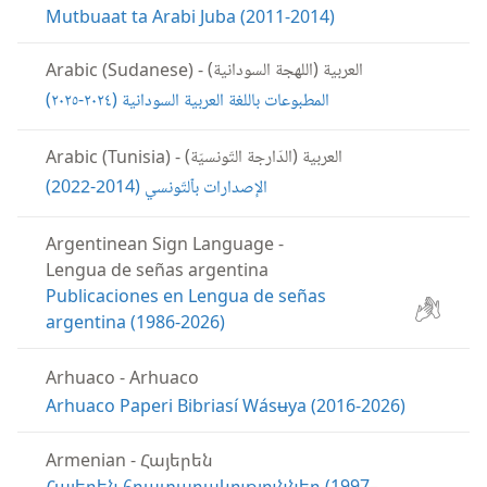
Mutbuaat ta Arabi Juba (2011-2014)
العربية (اللهجة السودانية)
Arabic (Sudanese)
-
المطبوعات باللغة العربية السودانية (‏٢٠٢٤-‏٢٠٢٥)‏
العربية (الدّارجة‏ ‏التّونسيّة)
Arabic (Tunisia)
-
الإصدارات بٱلتّونسي (‏2014-‏2022)‏
Argentinean Sign Language
-
Lengua de señas argentina
Publicaciones en Lengua de señas
argentina (1986-2026)
Arhuaco
-
Arhuaco
Arhuaco Paperi Bibriasí Wásʉya (2016-2026)
Armenian
-
Հայերեն
Հայերեն հրատարակություններ (1997–