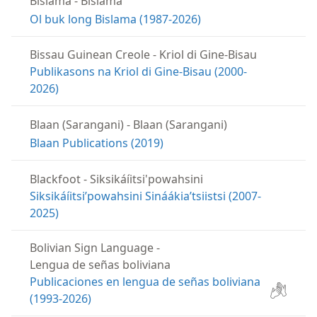
Bislama
-
Bislama
Ol buk long Bislama (1987-2026)
Bissau Guinean Creole
-
Kriol di Gine-Bisau
Publikasons na Kriol di Gine-Bisau (2000-
2026)
Blaan (Sarangani)
-
Blaan (Sarangani)
Blaan Publications (2019)
Blackfoot
-
Siksikáíitsi'powahsini
Siksikáíitsiʼpowahsini Sináákiaʼtsiistsi (2007-
2025)
Bolivian Sign Language
-
Lengua de señas boliviana
Publicaciones en lengua de señas boliviana
(1993-2026)