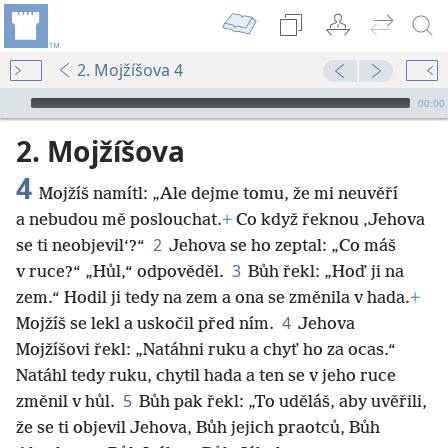
2. Mojžíšova 4
Audio Player
00:00
2. Mojžíšova
4
Mojžíš namítl: „Ale dejme tomu, že mi neuvěří
a nebudou mě poslouchat.
+
Co když řeknou ‚Jehova
2
se ti neobjevil‘?“
Jehova se ho zeptal: „Co máš
3
v ruce?“ „Hůl,“ odpověděl.
Bůh řekl: „Hoď ji na
zem.“ Hodil ji tedy na zem a ona se změnila v hada.
+
4
Mojžíš se lekl a uskočil před ním.
Jehova
Mojžíšovi řekl: „Natáhni ruku a chyť ho za ocas.“
Natáhl tedy ruku, chytil hada a ten se v jeho ruce
5
změnil v hůl.
Bůh pak řekl: „To uděláš,
aby uvěřili,
že se ti objevil Jehova, Bůh jejich praotců, Bůh