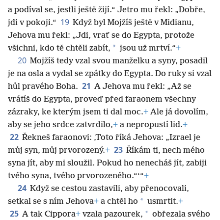
a podíval se, jestli ještě žijí.“ Jetro mu řekl: „Dobře,
19
jdi v pokoji.“
Když byl Mojžíš ještě v Midianu,
Jehova mu řekl: „Jdi, vrať se do Egypta, protože
*
všichni, kdo tě chtěli zabít,
jsou už mrtví.“
+
20
Mojžíš tedy vzal svou manželku a syny, posadil
je na osla a vydal se zpátky do Egypta. Do ruky si vzal
21
hůl pravého Boha.
A Jehova mu řekl: „Až se
vrátíš do Egypta, proveď před faraonem všechny
zázraky, ke kterým jsem ti dal moc.
+
Ale já dovolím,
aby se jeho srdce zatvrdilo,
+
a nepropustí lid.
+
22
Řekneš faraonovi: ‚Toto říká Jehova: „Izrael je
23
můj syn, můj prvorozený.
+
Říkám ti, nech mého
syna jít, aby mi sloužil. Pokud ho nenecháš jít, zabiji
tvého syna, tvého prvorozeného.“‘“
+
24
Když se cestou zastavili, aby přenocovali,
*
setkal se s ním Jehova
+
a chtěl ho
usmrtit.
+
25
*
A tak Cippora
+
vzala pazourek,
obřezala svého