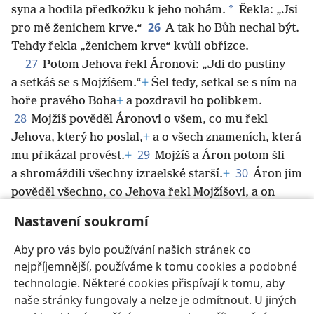
*
syna a hodila předkožku k jeho nohám.
Řekla: „Jsi
26
pro mě ženichem krve.“
A tak ho Bůh
nechal být.
Tehdy řekla „ženichem krve“ kvůli obřízce.
27
Potom Jehova řekl Áronovi: „Jdi do pustiny
a setkáš se s Mojžíšem.“
+
Šel tedy, setkal se s ním na
hoře pravého Boha
+
a pozdravil ho polibkem.
28
Mojžíš pověděl Áronovi o všem, co mu řekl
Jehova, který ho poslal,
+
a o všech znameních, která
29
mu přikázal provést.
+
Mojžíš a Áron potom šli
30
a shromáždili všechny izraelské starší.
+
Áron jim
pověděl všechno, co Jehova řekl Mojžíšovi, a on
31
před očima lidu provedl ta znamení.
+
A lid
Nastavení soukromí
uvěřil.
+
Když Izraelité slyšeli, že Jehova k nim
obrátil svou pozornost
+
a že viděl jejich trápení,
+
Aby pro vás bylo používání našich stránek co
padli na kolena a klaněli se až k zemi.
nejpříjemnější, používáme k tomu cookies a podobné
technologie. Některé cookies přispívají k tomu, aby
naše stránky fungovaly a nelze je odmítnout. U jiných