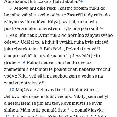
Abrahama, Bůh Izáka a Bůh Jákoba.“
+
6
Jehova mu dále řekl: „Zastrč prosím ruku do
horního záhybu svého oděvu.“ Zastrčil tedy ruku do
záhybu svého oděvu. Když ji vytáhl, ruka byla
postižena malomocenstvím. Byla bílá jako sníh!
+
7
Pak Bůh řekl: „Vrať ruku do horního záhybu svého
oděvu.“ Udělal to, a když ji vytáhl, ruka byla zdravá
8
jako zbytek těla!
Bůh řekl: „Pokud ti neuvěří
a nepřesvědčí je první znamení, přesvědčí je to
9
druhé.
+
Pokud neuvěří ani těmto dvěma
znamením a nebudou tě poslouchat, nabereš trochu
vody z Nilu, vyliješ ji na suchou zem a voda se na
zemi změní v krev.“
+
10
Mojžíš ale Jehovovi řekl: „Omlouvám se,
Jehovo, ale nejsem dobrý řečník. Nikdy jsem nebyl
a nestal jsem se jím ani teď, když mluvíš se svým
*
sluhou. Mám totiž pomalá ústa
a pomalý jazyk.“
+
11