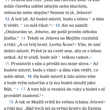
Jehova mu řekl: „Kdo dal člověku ústa? A kdo
může člověka udělat němým nebo hluchým,
vidoucím nebo slepým? Nejsem to já, Jehova?
12
*
A teď jdi. Až budeš mluvit, budu s tebou
a dám
13
*
ti vědět,
co máš říkat.“
+
Ale on namítl:
„Omlouvám se, Jehovo, ale pošli prosím někoho
14
jiného.“
Tehdy se Jehova na Mojžíše rozzlobil
a řekl: „A co tvůj bratr, Levita Áron?
+
Vím, že umí
dobře mluvit. Právě je na cestě sem, aby se s tebou
*
setkal. Až tě uvidí, bude mít
velkou radost.
+
15
Promluvíš s ním a předáš mu moje slova.
+
Až
budete mluvit, budu s vámi
+
a dám vám vědět, co
16
máte dělat.
On bude mluvit k lidu místo tebe
a bude tvým mluvčím a ty mu budeš sloužit jako
17
*
Bůh.
+
A tuto hůl si vezmeš do ruky a budeš s ní
provádět znamení.“
+
18
A tak se Mojžíš vrátil ke svému tchánu Jetrovi
+
a řekl mu: „Rád bych šel za svými bratry do Egypta