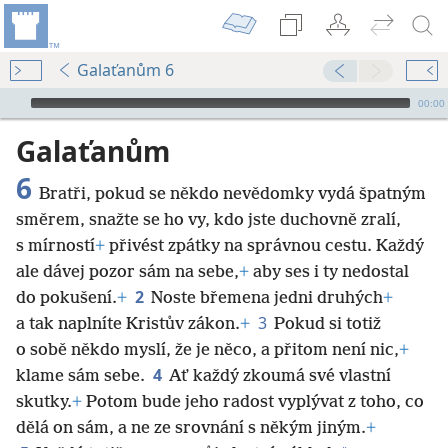
Galaťanům 6
Audio Player
00:00
Galaťanům
6
Bratři, pokud se někdo nevědomky vydá špatným
směrem, snažte se ho vy, kdo jste duchovně zralí,
s mírností
+
přivést zpátky na správnou cestu. Každý
ale dávej pozor sám
na sebe,
+
aby ses i ty nedostal
2
do pokušení.
+
Noste břemena jedni druhých
+
3
a tak naplníte Kristův zákon.
+
Pokud si totiž
o sobě někdo myslí, že je něco, a přitom není nic,
+
4
klame sám sebe.
Ať každý zkoumá své vlastní
skutky.
+
Potom bude jeho radost vyplývat z toho, co
dělá on sám, a ne ze srovnání s někým jiným.
+