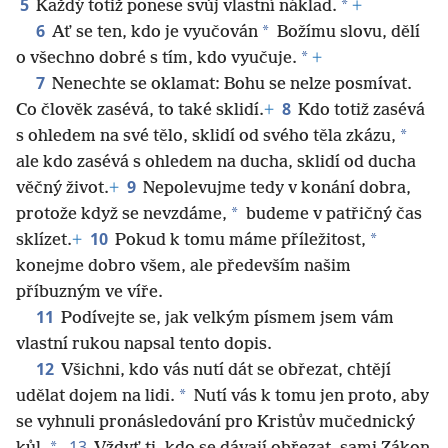
5
*
Každý totiž ponese svůj vlastní náklad.
+
6
*
Ať se ten, kdo je vyučován
Božímu slovu, dělí
*
o všechno dobré s tím, kdo vyučuje.
+
7
Nenechte se oklamat: Bohu se nelze posmívat.
8
Co člověk zasévá, to také sklidí.
+
Kdo totiž zasévá
*
s ohledem na své tělo, sklidí od svého těla zkázu,
ale kdo zasévá s ohledem na ducha, sklidí od ducha
9
věčný život.
+
Nepolevujme tedy v konání dobra,
*
protože když se nevzdáme,
budeme v patřičný čas
10
*
sklízet.
+
Pokud k tomu máme příležitost,
konejme dobro všem, ale především našim
příbuzným ve víře.
11
Podívejte se, jak velkým písmem jsem vám
vlastní rukou napsal tento dopis.
12
Všichni, kdo vás nutí dát se obřezat, chtějí
*
udělat dojem na lidi.
Nutí vás k tomu jen proto, aby
se vyhnuli pronásledování pro Kristův mučednický
13