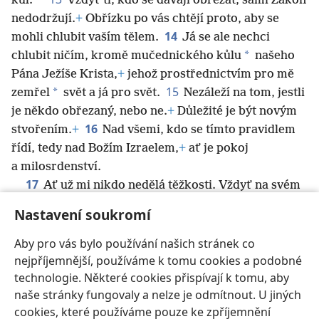
*
kůl.
Vždyť ti, kdo se dávají obřezat, sami Zákon
nedodržují.
+
Obřízku po vás chtějí proto, aby se
14
mohli chlubit vaším tělem.
Já se ale nechci
*
chlubit ničím, kromě mučednického kůlu
našeho
Pána Ježíše Krista,
+
jehož prostřednictvím pro mě
15
*
zemřel
svět a já pro svět.
Nezáleží na tom, jestli
je někdo obřezaný, nebo ne.
+
Důležité je být novým
16
stvořením.
+
Nad všemi, kdo se tímto pravidlem
řídí, tedy nad Božím Izraelem,
+
ať je pokoj
a milosrdenství.
17
Ať už mi nikdo nedělá těžkosti. Vždyť na svém
těle nosím vypálená znamení Ježíšova otroka.
+
Nastavení soukromí
18
Bratři, ať je nezasloužená laskavost našeho
Pána Ježíše Krista s duchem, kterého projevujete.
Aby pro vás bylo používání našich stránek co
Amen.
nejpříjemnější, používáme k tomu cookies a podobné
technologie. Některé cookies přispívají k tomu, aby
naše stránky fungovaly a nelze je odmítnout. U jiných
cookies, které používáme pouze ke zpříjemnění