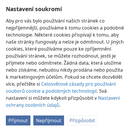
Nastavení soukromí
Aby pro vás bylo používání našich stránek co
nejpříjemnější, používáme k tomu cookies a podobné
technologie. Některé cookies přispívají k tomu, aby
naše stránky fungovaly a nelze je odmítnout. U jiných
cookies, které používáme pouze ke zpříjemnění
Čeština
Sdílet
Nastavení
používání stránek, se můžete rozhodnout, jestli je
Copyright
© 2026 Watch Tower Bible and Tract Society of Pennsylvania
přijmete nebo odmítnete. Žádná data, která uložíme
Podmínky použití
Ochrana osobních údajů
Nastavení soukromí
Přihlásit se
JW.ORG
nebo získáme, nebudou nikdy prodána nebo použita
k marketingovým účelům. Pokud se chcete dozvědět
více, přečtěte si
Celosvětové zásady pro používání
souborů cookie a podobných technologií
. Svá
nastavení si můžete kdykoli přizpůsobit v
Nastavení
ochrany osobních údajů
.
Přijmout
Nepřijmout
Přizpůsobit