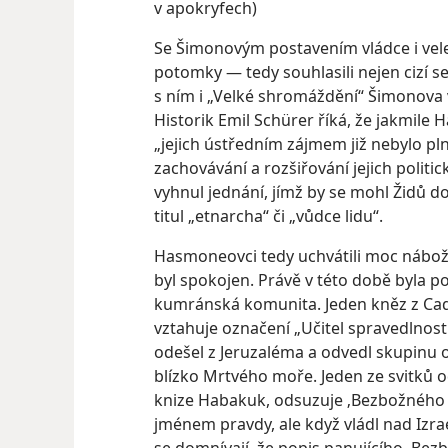
v apokryfech)
Se Šimonovým postavením vládce i vele
potomky — tedy souhlasili nejen cizí se
s ním i „Velké shromáždění“ Šimonova vl
Historik Emil Schürer říká, že jakmile H
„jejich ústředním zájmem již nebylo pl
zachovávání a rozšiřování jejich politi
vyhnul jednání, jímž by se mohl Židů do
titul „etnarcha“ či „vůdce lidu“.
Hasmoneovci tedy uchvátili moc nábože
byl spokojen. Právě v této době byla 
kumránská komunita. Jeden kněz z Cad
vztahuje označení „Učitel spravedlnos
odešel z Jeruzaléma a odvedl skupinu 
blízko Mrtvého moře. Jeden ze svitků 
knize Habakuk, odsuzuje ‚Bezbožného 
jménem pravdy, ale když vládl nad Izra