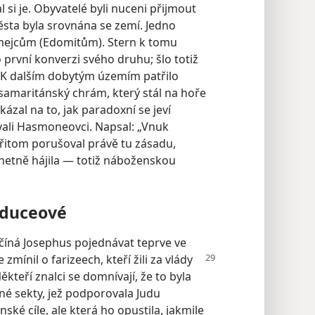
i je. Obyvatelé byli nuceni přijmout
města byla srovnána se zemí. Jedno
umejcům (Edomitům). Stern k tomu
první konverzi svého druhu; šlo totiž
.“ K dalším dobytým územím patřilo
samaritánský chrám, který stál na hoře
ázal na to, jak paradoxní se jeví
ali Hasmoneovci. Napsal: „Vnuk
řitom porušoval právě tu zásadu,
chetně hájila — totiž náboženskou
saduceové
ačíná Josephus pojednávat teprve ve
zmínil o farizeech, kteří žili za vlády
ěkteří znalci se domnívají, že to byla
žné sekty, jež podporovala Judu
é cíle, ale která ho opustila, jakmile