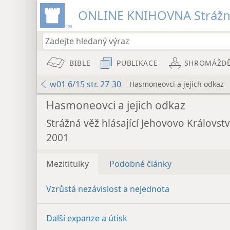
ONLINE KNIHOVNA Strážn
BIBLE
PUBLIKACE
SHROMÁŽD
w01 6/15 str. 27-30
Hasmoneovci a jejich odkaz
Hasmoneovci a jejich odkaz
Strážná věž hlásající Jehovovo Královstv
2001
Mezititulky
Podobné články
Vzrůstá nezávislost a nejednota
Další expanze a útisk