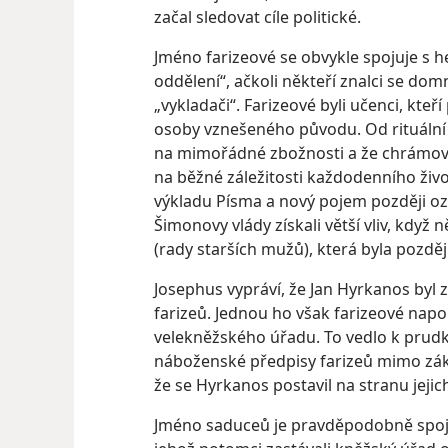
začal sledovat cíle politické.
Jméno farizeové se obvykle spojuje s 
oddělení“, ačkoli někteří znalci se dom
„vykladači“. Farizeové byli učenci, kteří 
osoby vznešeného původu. Od rituální ne
na mimořádné zbožnosti a že chrámové
na běžné záležitosti každodenního život
výkladu Písma a nový pojem později o
Šimonovy vlády získali větší vliv, když 
(rady starších mužů), která byla pozdě
Josephus vypráví, že Jan Hyrkanos by
farizeů. Jednou ho však farizeové napo
velekněžského úřadu. To vedlo k prudk
náboženské předpisy farizeů mimo záko
že se Hyrkanos postavil na stranu jej
Jméno saduceů je pravděpodobně spo