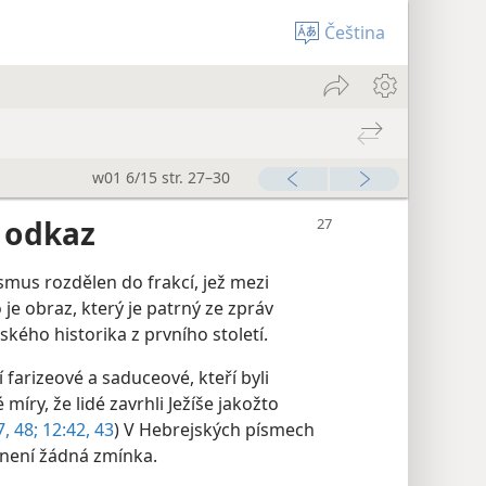
Čeština
w01 6/15 str. 27–30
 odkaz
ismus rozdělen do frakcí, jež mezi
je obraz, který je patrný ze zpráv
ského historika z prvního století.
í farizeové a saduceové, kteří byli
míry, že lidé zavrhli Ježíše jakožto
, 48;
12:42, 43
) V Hebrejských písmech
 není žádná zmínka.