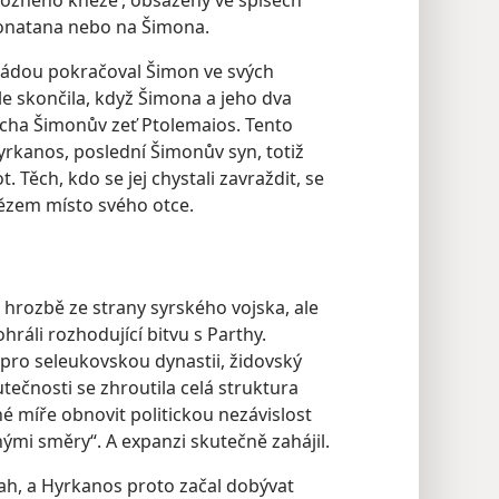
zbožného kněze‘, obsažený ve spisech
Jonatana nebo na Šimona.
ládou pokračoval Šimon ve svých
le skončila, když Šimona a jeho dva
richa Šimonův zeť Ptolemaios. Tento
Hyrkanos, poslední Šimonův syn, totiž
. Těch, kdo se jej chystali zavraždit, se
ězem místo svého otce.
 hrozbě ze strany syrského vojska, ale
ohráli rozhodující bitvu s Parthy.
y pro seleukovskou dynastii, židovský
ečnosti se zhroutila celá struktura
né míře obnovit politickou nezávislost
nými směry“. A expanzi skutečně zahájil.
sah, a Hyrkanos proto začal dobývat