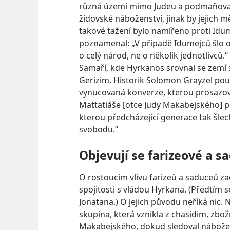
různá území mimo Judeu a podmaňoval s
židovské náboženství, jinak by jejich 
takové tažení bylo namířeno proti Id
poznamenal: „V případě Idumejců šlo o 
o celý národ, ne o několik jednotlivců
Samaří, kde Hyrkanos srovnal se zemí 
Gerizim. Historik Solomon Grayzel pouk
vynucovaná konverze, kterou prosazov
Mattatiáše [otce Judy Makabejského] p
kterou předcházející generace tak šle
svobodu.“
Objevují se farizeové a 
O rostoucím vlivu farizeů a saduceů z
spojitosti
s vládou Hyrkana. (Předtím se 
Jonatana.) O jejich původu neříká nic. N
skupina, která vznikla z chasidim, zbo
Makabejského, dokud sledoval nábožensk