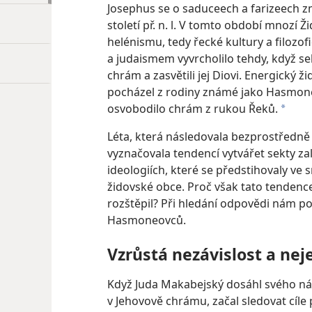
Josephus se o saduceech a farizeech z
století př. n. l. V tomto období mnozí Ž
helénismu, tedy řecké kultury a filozo
a judaismem vyvrcholilo tehdy, když sel
chrám a zasvětili jej Diovi. Energický 
pocházel z rodiny známé jako Hasmoneo
osvobodilo chrám z rukou Řeků.
a
Léta, která následovala bezprostředně 
vyznačovala tendencí vytvářet sekty za
ideologiích, které se předstihovaly ve 
židovské obce. Proč však tato tendence
rozštěpil? Při hledání odpovědi nám 
Hasmoneovců.
Vzrůstá nezávislost a ne
Když Juda Makabejský dosáhl svého náb
v Jehovově chrámu, začal sledovat cíle p