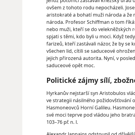
jehož potomci zastávali kněžský úřad
ovšem z tohoto rodu nepocházeli. Jose
aristokraté a bohatí muži národa a že
národa. Profesor Schiffman o tom říká: „
nebo muži, kteří se do velekněžských rod
spjati s těmi, kdo byli u moci. Když te
farizeů, kteří zastávali názor, že by se
všechen lid, cítili se saduceové ohrož
jejich přirozená autorita. Nyní, v posle
saduceové opět moc.
Politické zájmy sílí, zbož
Hyrkanův nejstarší syn Aristobulos vlá
ve strategii násilného požidovšťování o
Hasmoneovců Horní Galileu. Hasmoneo
své moci teprve pod vládou jeho bratra 
103–76 př. n. l.
Alexandr Jannaios odstoupil od dřívější 