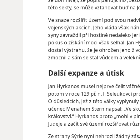
se domnívají, že popis panujícího ‚Be
této sekty, se může vztahovat buď na 
Ve snaze rozšířit území pod svou nadv
vojenských akcích. Jeho vláda však náh
syny zavraždil při hostině nedaleko Je
pokus o získání moci však selhal. Jan 
dostal výstrahu, že je ohrožen jeho život
zmocnil a sám se stal vůdcem a velekn
Další expanze a útisk
Jan Hyrkanos musel nejprve čelit vážné
potom v roce 129 př. n. l. Seleukovci pr
O důsledcích, jež z této války vyplynul
učenec Menahem Stern napsal: „Ve skut
království.“ Hyrkanos proto „mohl v pl
Judeje a začít své území rozšiřovat růz
Ze strany Sýrie nyní nehrozil žádný zá