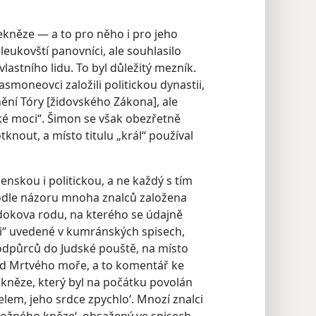
kněze — a to pro něho i pro jeho
leukovští panovníci, ale souhlasilo
astního lidu. To byl důležitý mezník.
asmoneovci založili politickou dynastii,
nění Tóry [židovského Zákona], ale
cké moci“. Šimon se však obezřetně
tknout, a místo titulu „král“ používal
nskou i politickou, a ne každý s tím
podle názoru mnoha znalců založena
okova rodu, na kterého se údajně
ti“ uvedené v kumránských spisech,
odpůrců do Judské pouště, na místo
od Mrtvého moře, a to komentář ke
kněze, který byl na počátku povolán
elem, jeho srdce zpychlo‘. Mnozí znalci