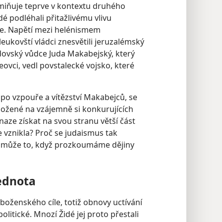
miňuje teprve v kontextu druhého
idé podléhali přitažlivému vlivu
fie. Napětí mezi helénismem
eukovští vládci znesvětili jeruzalémský
židovský vůdce Juda Makabejský, který
vci, vedl povstalecké vojsko, které
po vzpouře a vítězství Makabejců, se
ložené na vzájemně si konkurujících
snaze získat na svou stranu větší část
 vznikla? Proč se judaismus tak
pomůže to, když prozkoumáme dějiny
jednota
oženského cíle, totiž obnovy uctívání
olitické. Mnozí Židé jej proto přestali