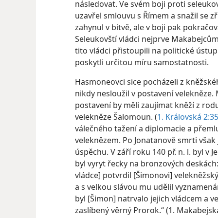
následovat. Ve svém boji proti seleu
uzavřel smlouvu s Římem a snažil se zř
zahynul v bitvě, ale v boji pak pokračov
Seleukovští vládci nejprve Makabejců
tito vládci přistoupili na politické 
poskytli určitou míru samostatnosti.
Hasmoneovci sice pocházeli z kněžskéh
nikdy nesloužil v postavení velekněze. 
postavení by měli zaujímat kněží z rod
velekněze Šalomoun. (
1. Královská 2:35
válečného tažení a diplomacie a přemlu
veleknězem. Po Jonatanově smrti však 
úspěchu. V září roku 140 př. n. l. byl v
byl vyryt řecky na bronzových deskách
vládce] potvrdil [Šimonovi] velekněžský
a s velkou slávou mu udělil vyznamenání. 
byl [Šimon] natrvalo jejich vládcem a 
zaslíbený věrný Prorok.“ (1. Makabejsk