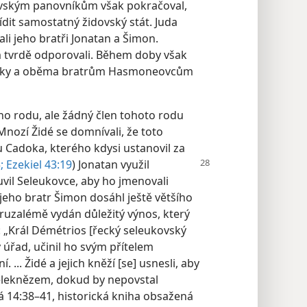
kovským panovníkům však pokračoval,
ídit samostatný židovský stát. Juda
ali jeho bratři Jonatan a Šimon.
m tvrdě odporovali. Během doby však
ústupky a oběma bratrům Hasmoneovcům
o rodu, ale žádný člen tohoto rodu
Mnozí Židé se domnívali, že toto
u Cadoka, kterého kdysi ustanovil za
;
Ezekiel 43:19
)
Jonatan využil
vil Seleukovce, aby ho jmenovali
jeho bratr Šimon dosáhl ještě většího
 Jeruzalémě vydán důležitý výnos, který
: „Král Démétrios [řecký seleukovský
 úřad, učinil ho svým přítelem
... Židé a jejich kněží [se] usnesli, aby
veleknězem, dokud by nepovstal
á 14:38–41, historická kniha obsažená