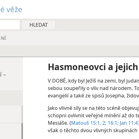
é věže
ĚNÍ
Hasmoneovci a jejich
í –
V DOBĚ, kdy byl Ježíš na zemi, byl juda
sebou soupeřily o vliv nad národem. To 
evangelií a také ze spisů Josepha, židov
Jako vlivné síly se na této scéně objevuj
schopni ovlivnit veřejné mínění až do té 
Mesiáše. (
Matouš 15:1, 2;
16:1;
Jan 11:47
však o těchto dvou vlivných skupinách