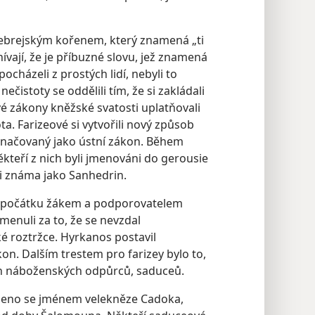
hebrejským kořenem, který znamená „ti
nívají, že je příbuzné slovu, jež znamená
pocházeli z prostých lidí, nebyli to
čistoty se oddělili tím, že si zakládali
 zákony kněžské svatosti uplatňovali
a. Farizeové si vytvořili nový způsob
značovaný jako ústní zákon. Během
někteří z nich byli jmenováni do gerousie
ji známa jako Sanhedrin.
l zpočátku žákem a podporovatelem
menuli za to, že se nevzdal
é roztržce. Hyrkanos postavil
n. Dalším trestem pro farizey bylo to,
ich náboženských odpůrců, saduceů.
jeno se jménem velekněze Cadoka,