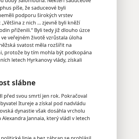
 od doby Šalomouna. Někteří saduceové
phus píše, že saduceové byli
 neměli podporu širokých vrstev
Většina z nich ... zjevně byli kněží
in přiženili.“ Byli tedy již dlouho úzce
dy ve veřejném životě vzrůstala úloha
 kněžská svatost měla rozšířit na
eni, protože by tím mohla být podkopána
dních letech Hyrkanovy vlády, získali
nost slábne
dl před svou smrtí jen rok. Pokračoval
byvatel Itureje a získal pod nadvládu
vská dynastie však dosáhla vrcholu
Alexandra Jannaia, který vládl v letech
politické linie a bez zábran se prohlásil