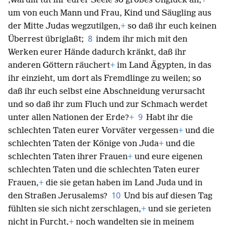
‚Warum tut ihr eurer Seele so großes Unglück an,
+
um von euch Mann und Frau, Kind und Säugling aus
der Mitte Judas wegzutilgen,
+
so daß ihr euch keinen
8
Überrest übriglaßt;
indem ihr mich mit den
Werken eurer Hände dadurch kränkt, daß ihr
anderen Göttern räuchert
+
im Land Ägypten, in das
ihr einzieht, um dort als Fremdlinge zu weilen; so
daß ihr euch selbst eine Abschneidung verursacht
und so daß ihr zum Fluch und zur Schmach werdet
9
unter allen Nationen der Erde?
+
Habt ihr die
schlechten Taten eurer Vorväter vergessen
+
und die
schlechten Taten der Könige von Juda
+
und die
schlechten Taten ihrer Frauen
+
und eure eigenen
schlechten Taten und die schlechten Taten eurer
Frauen,
+
die sie getan haben im Land Juda und in
10
den Straßen Jerusalems?
Und bis auf diesen Tag
fühlten sie sich nicht zerschlagen,
+
und sie gerieten
nicht in Furcht,
+
noch wandelten sie in meinem