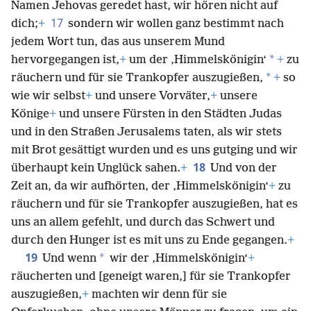
Namen Jehovas geredet hast, wir hören nicht auf
17
dich;
+
sondern wir wollen ganz bestimmt nach
jedem Wort tun, das aus unserem Mund
*
hervorgegangen ist,
+
um der ‚Himmelskönigin‘
+
zu
*
räuchern und für sie Trankopfer auszugießen,
+
so
wie wir selbst
+
und unsere Vorväter,
+
unsere
Könige
+
und unsere Fürsten in den Städten Judas
und in den Straßen Jerusalems taten, als wir stets
mit Brot gesättigt wurden und es uns gutging und wir
18
überhaupt kein Unglück sahen.
+
Und von der
Zeit an, da wir aufhörten, der ‚Himmelskönigin‘
+
zu
räuchern und für sie Trankopfer auszugießen, hat es
uns an allem gefehlt, und durch das Schwert und
durch den Hunger ist es mit uns zu Ende gegangen.
+
19
*
Und wenn
wir der ‚Himmelskönigin‘
+
räucherten und [geneigt waren,] für sie Trankopfer
auszugießen,
+
machten wir denn für sie