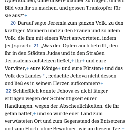
Opferkuchen, ohne unsere Männer zu fragen, um ein
Bild von ihr zu machen, und gossen Trankopfer für
sie aus?“
+
20
Darauf sagte Jeremia zum ganzen Volk, zu den
kräftigen Männern und zu den Frauen und zu allem
Volk, die ihm mit einem Wort antworteten, indem
21
[er] sprach:
„Was den Opferrauch betrifft, den
ihr in den Städten Judas und in den Straßen
Jerusalems aufsteigen ließet,
+
ihr
+
und eure
Vorväter,
+
eure Könige
+
und eure Fürsten
+
und das
*
Volk des Landes
, gedachte Jehova nicht dessen
und ließ es in seinem Herzen aufkommen?
+
22
Schließlich konnte Jehova es nicht länger
ertragen wegen der Schlechtigkeit eurer
Handlungen, wegen der Abscheulichkeiten, die ihr
getan hattet,
+
und so wurde euer Land zum
verwüsteten Ort und zum Gegenstand des Entsetzens
und zum Fluch, ohne Bewohner, wie an diesem Tag.
+