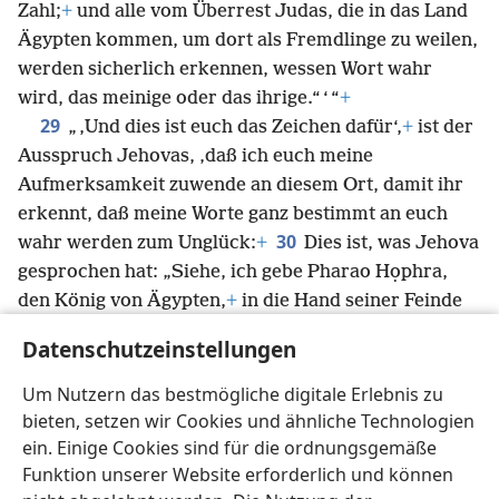
Zahl;
+
und alle vom Überrest Judas, die in das Land
Ägypten kommen, um dort als Fremdlinge zu weilen,
werden sicherlich erkennen, wessen Wort wahr
wird, das meinige oder das ihrige.“ ‘ “
+
29
„ ,Und dies ist euch das Zeichen dafür‘,
+
ist der
Ausspruch Jehovas, ‚daß ich euch meine
Aufmerksamkeit zuwende an diesem Ort, damit ihr
erkennt, daß meine Worte ganz bestimmt an euch
30
wahr werden zum Unglück:
+
Dies ist, was Jehova
gesprochen hat: „Siehe, ich gebe Pharao Họphra,
den König von Ägypten,
+
in die Hand seiner Feinde
und in die Hand derer, die ihm nach der Seele
Datenschutzeinstellungen
trachten,
+
so wie ich Zedekịa, den König von Juda,
in die Hand Nebukadrẹzars gegeben habe, des
Um Nutzern das bestmögliche digitale Erlebnis zu
Königs von Babylon, seines Feindes und dessen, der
bieten, setzen wir Cookies und ähnliche Technologien
ihm nach der Seele trachtete.“ ‘ “
+
ein. Einige Cookies sind für die ordnungsgemäße
Funktion unserer Website erforderlich und können