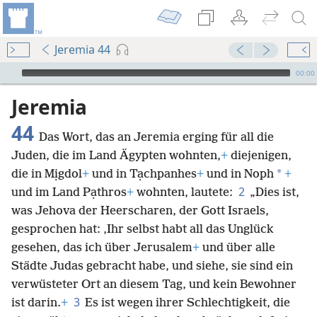
Jeremia 44
Audio Player
00:00
Jeremia
44
Das Wort, das an Jeremia erging für all die
Juden, die im Land Ägypten wohnten,
+
diejenigen,
*
die in Mịgdol
+
und in Tạchpanhes
+
und in Noph
+
2
und im Land Pạthros
+
wohnten, lautete:
„Dies ist,
was Jehova der Heerscharen, der Gott Israels,
gesprochen hat: ‚Ihr selbst habt all das Unglück
gesehen, das ich über Jerusalem
+
und über alle
Städte Judas gebracht habe, und siehe, sie sind ein
verwüsteter Ort an diesem Tag, und kein Bewohner
3
ist darin.
+
Es ist wegen ihrer Schlechtigkeit, die