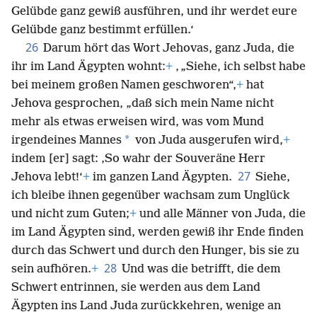
Gelübde ganz gewiß ausführen, und ihr werdet eure
Gelübde ganz bestimmt erfüllen.‘
26
Darum hört das Wort Jehovas, ganz Juda, die
ihr im Land Ägypten wohnt:
+
‚ „Siehe, ich selbst habe
bei meinem großen Namen geschworen“,
+
hat
Jehova gesprochen, „daß sich mein Name nicht
mehr als etwas erweisen wird, was vom Mund
*
irgendeines Mannes
von Juda ausgerufen wird,
+
indem [er] sagt: ‚So wahr der Souveräne Herr
27
Jehova lebt!‘
+
im ganzen Land Ägypten.
Siehe,
ich bleibe ihnen gegenüber wachsam zum Unglück
und nicht zum Guten;
+
und alle Männer von Juda, die
im Land Ägypten sind, werden gewiß ihr
Ende finden
durch das Schwert und durch den Hunger, bis sie zu
28
sein aufhören.
+
Und was die betrifft, die dem
Schwert entrinnen, sie werden aus dem Land
Ägypten ins Land Juda zurückkehren, wenige an