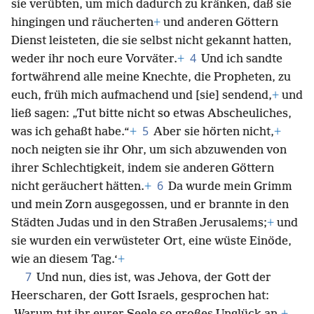
sie verübten, um mich dadurch zu kränken, daß sie
hingingen und räucherten
+
und anderen Göttern
Dienst leisteten, die sie selbst nicht gekannt hatten,
4
weder ihr noch eure Vorväter.
+
Und ich sandte
fortwährend alle meine Knechte, die Propheten, zu
euch, früh mich aufmachend und [sie] sendend,
+
und
ließ sagen: „Tut bitte nicht so etwas Abscheuliches,
5
was ich gehaßt habe.“
+
Aber sie hörten nicht,
+
noch neigten sie ihr Ohr, um sich abzuwenden von
ihrer Schlechtigkeit, indem sie anderen Göttern
6
nicht geräuchert hätten.
+
Da wurde mein Grimm
und mein Zorn ausgegossen, und er brannte in den
Städten Judas und in den Straßen Jerusalems;
+
und
sie wurden ein verwüsteter Ort, eine wüste Einöde,
wie an diesem Tag.‘
+
7
Und nun, dies ist, was Jehova, der Gott der
Heerscharen, der Gott Israels, gesprochen hat: