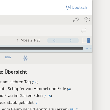
Deutsch
1. Mose 2:1-25
00:00
e: Übersicht
ht am siebten Tag
(
1-3
)
Gott, Schöpfer von Himmel und Erde
(
4
)
d Frau im Garten Eden
(
5-25
)
us Staub gebildet
(
7
)
, vom Baum der Erkenntnis zu essen
(
15-17
)