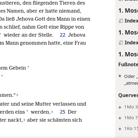
stieren, den fliegenden Tieren des
1. Mos
es Namen, aber er hatte niemand,
Da ließ Jehova Gott den Mann in einen
Inde
n schlief, nahm Gott eine Rippe von
1. Mos
22
*
wieder an der Stelle.
Jehova
Inde
vom Mann genommen hatte, eine Frau
1. Mos
Fußnot
*
inem Gebein
*
Oder „
*
„atme
Querve
mmen.“
+
ater und seine Mutter verlassen und
+
1Mo 3:
25
*
werden eins
werden.
+
Der
+
1Mo 7:
er nackt,
+
aber sie schämten sich
+
1Ko 15