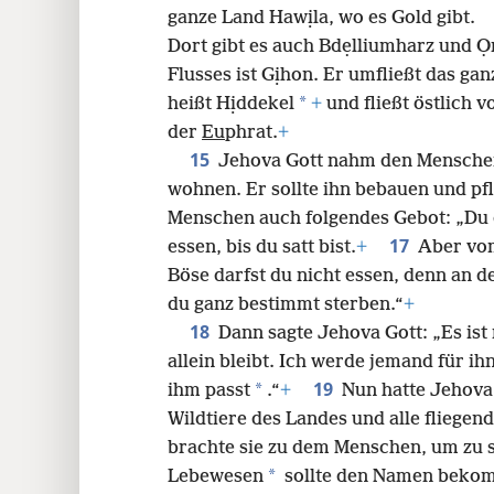
ganze Land Hawịla, wo es Gold gibt.
Dort gibt es auch Bdẹlliumharz und
Flusses ist Gịhon. Er umfließt das g
*
heißt Hịddekel
+
und fließt östlich v
der
Eu
phrat.
+
15
Jehova Gott nahm den Menschen
wohnen. Er sollte ihn bebauen und pf
Menschen auch folgendes Gebot: „Du 
17
essen, bis du satt bist.
+
Aber vo
Böse darfst du nicht essen, denn an d
du ganz bestimmt sterben.“
+
18
Dann sagte Jehova Gott: „Es ist
allein bleibt. Ich werde jemand für i
19
*
ihm passt
.“
+
Nun hatte Jehova
Wildtiere des Landes und alle fliegen
brachte sie zu dem Menschen, um zu s
*
Lebewesen
sollte den Namen bekom