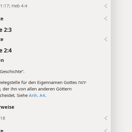
1:17; Heb 4:4
xe
e 2:3
xe
e 2:4
en
Geschichte“.
Erste Belegstelle für den Eigennamen Gottes יהוה
,
der ihn von allen anderen Göttern
cheidet
.
Siehe
Anh. A4
.
rweise
:18
xe