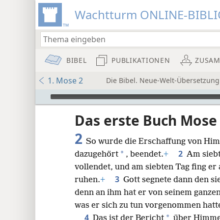
Wachtturm ONLINE-BIBL
BIBEL
PUBLIKATIONEN
ZUSA
1. Mose 2
Die Bibel. Neue-Welt-Übersetzung
Audio Player
Das erste Buch Mose
2
So wurde die Erschaffung von Him
2
*
dazugehört
, beendet.
+
Am siebt
vollendet, und am siebten Tag fing er
3
ruhen.
+
Gott segnete dann den sie
8
denn an ihm hat er von seinem ganze
was er sich zu tun vorgenommen hatt
16
4
*
Das ist der Bericht
über Himmel 