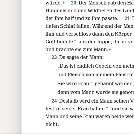
20
würde.
+
Der Mensch gab den Hau
Himmels und den Wildtieren des Land
21
der ihm half und zu ihm passte.
tiefen Schlaf fallen. Während der Man
ihm und verschloss dann den Körper
*
Gott bildete
aus der Rippe, die er 
und brachte sie zum Mann.
+
23
Da sagte der Mann:
„Das ist endlich Gebein von me
und Fleisch von meinem Fleisch!
*
Sie wird Frau
genannt werden,
denn vom Mann wurde sie geno
24
Deshalb wird ein Mann seinen V
*
fest zu seiner Frau halten
, und sie 
Mann und seine Frau waren beide weit
nicht.