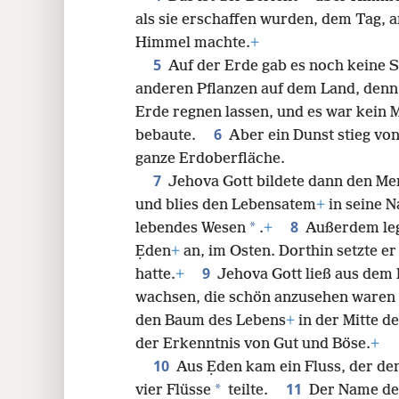
als sie erschaffen wurden, dem Tag,
24
Himmel machte.
+
5
Auf der Erde gab es noch keine 
anderen Pflanzen auf dem Land, denn J
Erde regnen lassen, und es war kein
6
bebaute.
Aber ein Dunst stieg vo
ganze Erdoberfläche.
7
Jehova Gott bildete dann den M
und blies den Lebensatem
+
in seine N
8
*
lebendes Wesen
.
+
Außerdem leg
Ẹden
+
an, im Osten. Dorthin setzte e
9
hatte.
+
Jehova Gott ließ aus dem
wachsen, die schön anzusehen waren u
den Baum des Lebens
+
in der Mitte 
der Erkenntnis von Gut und Böse.
+
10
Aus Ẹden kam ein Fluss, der de
11
*
vier Flüsse
teilte.
Der Name des