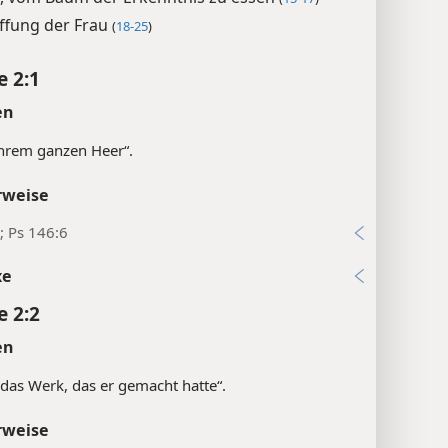
ffung der Frau
(
18-25
)
e 2:1
en
ihrem ganzen Heer“.
rweise
; Ps 146:6
xe
e 2:2
en
das Werk, das er gemacht hatte“.
rweise