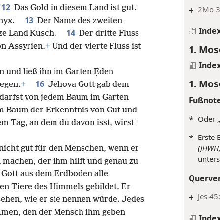
12
Das Gold in diesem Land ist gut.
+
2Mo 3
13
 Ọnyx.
Der Name des zweiten
Inde
14
anze Land Kusch.
Der dritte Fluss
on Assyrien.
+
Und der vierte Fluss ist
1. Mos
Inde
 und ließ ihn im Garten Ẹden
1. Mos
16
legen.
+
Jehova Gott gab dem
darfst von jedem Baum im Garten
Fußnot
m Baum der Erkenntnis von Gut und
*
Oder „
em Tag, an dem du davon isst, wirst
*
(JHWH)
 nicht gut für den Menschen, wenn er
unters
hn machen, der ihm hilft und genau zu
 Gott aus dem Erdboden alle
Querve
den Tiere des Himmels gebildet. Er
+
Jes 45
ehen, wie er sie nennen würde. Jedes
men, den der Mensch ihm geben
Inde