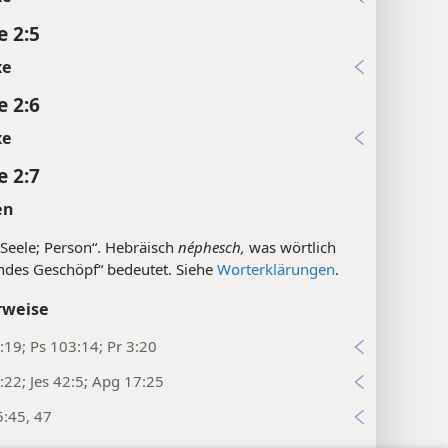
e 2:5
xe
e 2:6
xe
e 2:7
en
Seele; Person“. Hebräisch
néphesch,
was wörtlich
ndes Geschöpf“ bedeutet. Siehe
Worterklärungen
.
rweise
19; Ps 103:14; Pr 3:20
22; Jes 42:5; Apg 17:25
:45, 47