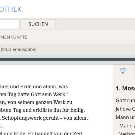
IOTHEK
MMENKÜNFTE
 (Studienausgabe)
mel und Erde und allem, was
1. Mos
*
en Tag hatte Gott sein Werk
Gott ru
 an, von seinem ganzen Werk zu
Jehova 
bten Tag und erklärte ihn für heilig,
Mann un
n Schöpfungswerk geruht – von allem,
Mann a
e.
Verbot
und Erde. Er handelt von der Zeit,