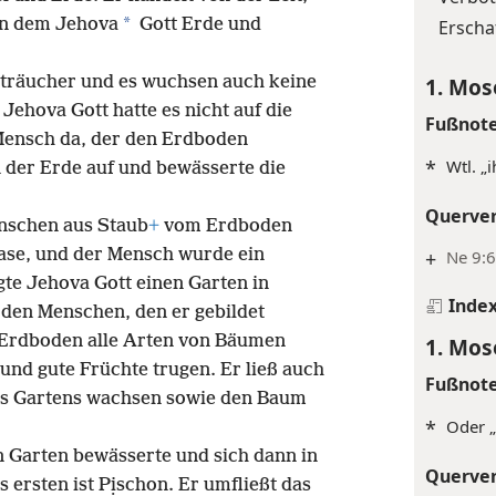
*
 an dem Jehova
Gott Erde und
Erscha
Sträucher und es wuchsen auch keine
1. Mos
ehova Gott hatte es nicht auf die
Fußnot
 Mensch da, der den Erdboden
*
Wtl. „
n der Erde auf und bewässerte die
Querve
enschen aus Staub
+
vom Erdboden
ase, und der Mensch wurde ein
+
Ne 9:6
te Jehova Gott einen Garten in
Inde
r den Menschen, den er gebildet
 Erdboden alle Arten von Bäumen
1. Mos
nd gute Früchte trugen. Er ließ auch
Fußnot
des Gartens wachsen sowie den Baum
*
Oder „
n Garten bewässerte und sich dann in
Querve
 ersten ist Pịschon. Er umfließt das