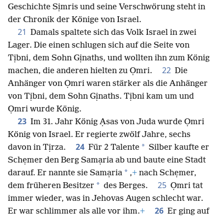
Geschichte Sịmris und seine Verschwörung steht in
der Chronik der Könige von Israel.
21
Damals spaltete sich das Volk Israel in zwei
Lager. Die einen schlugen sich auf die Seite von
Tịbni, dem Sohn Gịnaths, und wollten ihn zum König
22
machen, die anderen hielten zu Ọmri.
Die
Anhänger von Ọmri waren stärker als die Anhänger
von Tịbni, dem Sohn Gịnaths. Tịbni kam um und
Ọmri wurde König.
23
Im 31. Jahr König Ạsas von Juda wurde Ọmri
König von Israel. Er regierte zwölf Jahre, sechs
24
*
davon in Tịrza.
Für 2 Talente
Silber kaufte er
Schẹmer den Berg Samạria ab und baute eine Stadt
*
darauf. Er nannte sie Samạria
,
+
nach Schẹmer,
25
*
dem früheren Besitzer
des Berges.
Ọmri tat
immer wieder, was in Jehovas Augen schlecht war.
26
Er war schlimmer als alle vor ihm.
+
Er ging auf