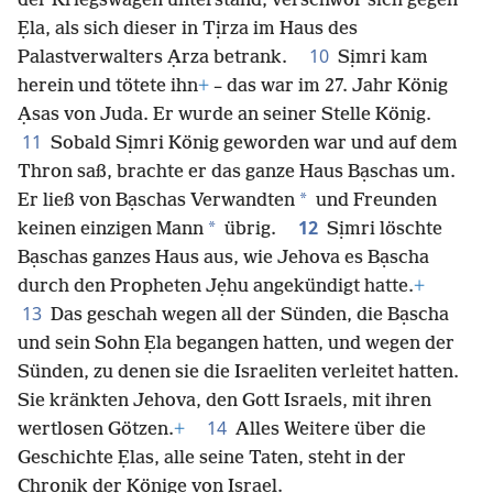
der Kriegswagen unterstand, verschwor sich gegen
Ẹla, als sich dieser in Tịrza im Haus des
10
Palastverwalters Ạrza betrank.
Sịmri kam
herein und tötete ihn
+
– das war im 27. Jahr König
Ạsas von Juda. Er wurde an seiner Stelle König.
11
Sobald Sịmri König geworden war und auf dem
Thron saß, brachte er das ganze Haus Bạschas um.
*
Er ließ von Bạschas Verwandten
und Freunden
12
*
keinen einzigen Mann
übrig.
Sịmri löschte
Bạschas ganzes Haus aus, wie Jehova es Bạscha
durch den Propheten Jẹhu angekündigt hatte.
+
13
Das geschah wegen all der Sünden, die Bạscha
und sein Sohn Ẹla begangen hatten, und wegen der
Sünden, zu denen sie die Israeliten verleitet hatten.
Sie kränkten Jehova, den Gott Israels, mit ihren
14
wertlosen Götzen.
+
Alles Weitere über die
Geschichte Ẹlas, alle seine Taten, steht in der
Chronik der Könige von Israel.