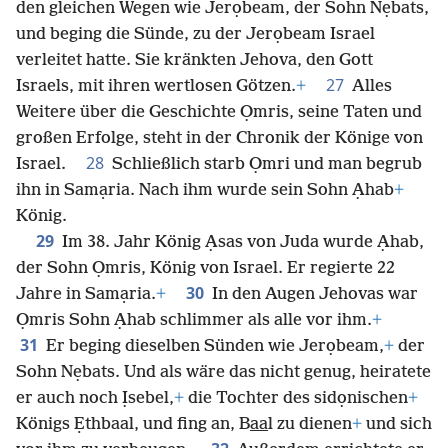
den gleichen Wegen wie Jerọbeam, der Sohn Nẹbats,
und beging die Sünde, zu der Jerọbeam Israel
verleitet hatte. Sie kränkten Jehova, den Gott
27
Israels, mit ihren wertlosen Götzen.
+
Alles
Weitere über die Geschichte Ọmris, seine Taten und
großen Erfolge, steht in der Chronik der Könige von
28
Israel.
Schließlich starb Ọmri und man begrub
ihn in Samạria. Nach ihm wurde sein Sohn Ạhab
+
König.
29
Im 38. Jahr König Ạsas von Juda wurde Ạhab,
der Sohn Ọmris, König von Israel. Er regierte 22
30
Jahre in Samạria.
+
In den Augen Jehovas war
Ọmris Sohn Ạhab schlimmer als alle vor ihm.
+
31
Er beging dieselben Sünden wie Jerọbeam,
+
der
Sohn Nẹbats. Und als wäre das nicht genug, heiratete
er auch noch Ịsebel,
+
die Tochter des sidọnischen
+
Königs Ẹthbaal, und fing an, B
aa
l zu dienen
+
und sich