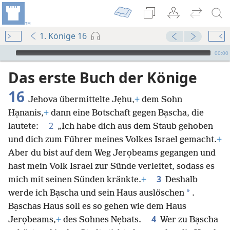
1. Könige 16
Audio Player
00:00
Das erste Buch der Könige
16
Jehova übermittelte Jẹhu,
+
dem Sohn
Hạnanis,
+
dann eine Botschaft gegen Bạscha, die
2
lautete:
„Ich habe dich aus dem Staub gehoben
und dich zum Führer meines Volkes Israel gemacht.
+
Aber du bist auf dem Weg Jerọbeams gegangen und
hast mein Volk Israel zur Sünde verleitet, sodass es
3
mich mit seinen Sünden kränkte.
+
Deshalb
*
werde ich Bạscha und sein Haus auslöschen
.
Bạschas Haus soll es so gehen wie dem Haus
4
Jerọbeams,
+
des Sohnes Nẹbats.
Wer zu Bạscha