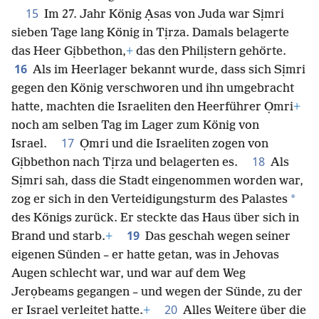
15
Im 27. Jahr König Ạsas von Juda war Sịmri
sieben Tage lang König in Tịrza. Damals belagerte
das Heer Gịbbethon,
+
das den Philịstern gehörte.
16
Als im Heerlager bekannt wurde, dass sich Sịmri
gegen den König verschworen und ihn umgebracht
hatte, machten die Israeliten den Heerführer Ọmri
+
noch am selben Tag im Lager zum König von
17
Israel.
Ọmri und die Israeliten zogen von
18
Gịbbethon nach Tịrza und belagerten es.
Als
Sịmri sah, dass die Stadt eingenommen worden war,
*
zog er sich in den Verteidigungsturm des Palastes
des Königs zurück. Er steckte das Haus über sich in
19
Brand und starb.
+
Das geschah wegen seiner
eigenen Sünden – er hatte getan, was in Jehovas
Augen schlecht war, und war auf dem Weg
Jerọbeams gegangen – und wegen der Sünde, zu der
20
er Israel verleitet hatte.
+
Alles Weitere über die