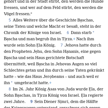
gehört und in der Stadt stirbt, den werden die Hunde
fressen, und wer auf dem Feld stirbt, den werden die
Vögel fressen.“
5
Alles Weitere über die Geschichte Bạschas,
seine Taten und welche Macht er besaß, steht in der
6
*
Chronik der Könige von Israel.
Dann starb
Bạscha und man begrub ihn in Tịrza.
+
Nach ihm
7
wurde sein Sohn Ẹla König.
Jehova hatte durch
den Propheten Jẹhu, den Sohn Hạnanis, eine gegen
Bạscha und sein Haus gerichtete Botschaft
übermittelt, weil Bạscha in Jehovas Augen so viel
Schlechtes getan und ihn durch seine Taten gekränkt
hatte – wie das Haus Jerọbeams – und auch weil er
*
ihn
umgebracht hatte.
+
8
Im 26. Jahr König Ạsas von Juda wurde Ẹla, der
Sohn Bạschas, in Tịrza König von Israel. Ẹla regierte
9
zwei Jahre.
Sein Diener Sịmri, dem die Hälfte