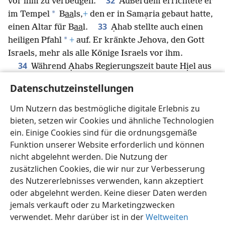
32
vor ihm zu verbeugen.
Außerdem errichtete er
*
im Tempel
B
aa
ls,
+
den er in Samạria gebaut hatte,
33
einen Altar für B
aa
l.
Ạhab stellte auch einen
*
heiligen Pfahl
+
auf. Er kränkte Jehova, den Gott
Israels, mehr als alle Könige Israels vor ihm.
34
Während Ạhabs Regierungszeit baute Hịel aus
Bẹthel Jẹricho wieder auf. Als er das Fundament
Datenschutzeinstellungen
legte, kostete ihn das seinen Erstgeborenen, Abịram,
und als er die Tore einsetzte, verlor er seinen
Um Nutzern das bestmögliche digitale Erlebnis zu
jüngsten Sohn, Sẹgub. Es kam so, wie Jehova es
bieten, setzen wir Cookies und ähnliche Technologien
durch Jọsua, den Sohn Nuns, angekündigt hatte.
+
ein. Einige Cookies sind für die ordnungsgemäße
Funktion unserer Website erforderlich und können
nicht abgelehnt werden. Die Nutzung der
zusätzlichen Cookies, die wir nur zur Verbesserung
des Nutzererlebnisses verwenden, kann akzeptiert
Deutsch
Teilen
Einstellungen
oder abgelehnt werden. Keine dieser Daten werden
Copyright
© 2026 Watch Tower Bible and Tract Society of Pennsylvania
jemals verkauft oder zu Marketingzwecken
Nutzungsbedingungen
Datenschutzerklärung
verwendet. Mehr darüber ist in der
Weltweiten
Datenschutzeinstellungen
Anmelden
JW.ORG