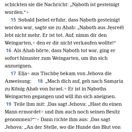
schickten sie die Nachricht: „Nạboth ist gesteinigt
worden.“
+
15
Sobald Ịsebel erfuhr, dass Nạboth gesteinigt
worden war, sagte sie zu Ạhab: „Nạboth aus Jẹsreël
lebt nicht mehr. Er ist tot. Auf, nimm dir den
Weingarten,
+
den er dir nicht verkaufen wollte!“
16
Als Ạhab hörte, dass Nạboth tot war, ging er
sofort hinunter zum Weingarten, um ihn sich
anzueignen.
17
Elịa
+
aus Tischbẹ bekam von Jehova die
18
Anweisung:
„Mach dich auf, geh nach Samạria
zu König Ạhab von Israel.
+
Er ist in Nạboths
Weingarten gegangen und will ihn sich aneignen.
19
Teile ihm mit: ‚Das sagt Jehova: „Hast du einen
Mann ermordet
+
und ihm auch noch seinen Besitz
genommen?“‘
+
Dann richte ihm aus: ‚Das sagt
Jehova: „An der Stelle, wo die Hunde das Blut von