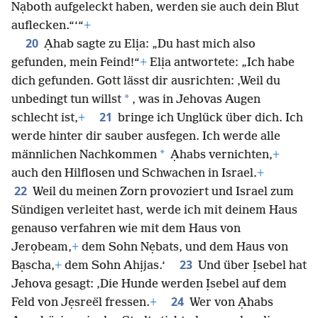
Nạboth aufgeleckt haben, werden sie auch dein Blut
auflecken.“‘“
+
20
Ạhab sagte zu Elịa: „Du hast mich also
gefunden, mein Feind!“
+
Elịa antwortete: „Ich habe
dich gefunden. Gott lässt dir ausrichten: ‚Weil du
*
unbedingt tun willst
, was in Jehovas Augen
21
schlecht ist,
+
bringe ich Unglück über dich. Ich
werde hinter dir sauber ausfegen. Ich werde alle
*
männlichen Nachkommen
Ạhabs vernichten,
+
auch den Hilflosen und Schwachen in Israel.
+
22
Weil du meinen Zorn provoziert und Israel zum
Sündigen verleitet hast, werde ich mit deinem Haus
genauso verfahren wie mit dem Haus von
Jerọbeam,
+
dem Sohn Nẹbats, und dem Haus von
23
Bạscha,
+
dem Sohn Ahịjas.‘
Und über Ịsebel hat
Jehova gesagt: ‚Die Hunde werden Ịsebel auf dem
24
Feld von Jẹsreël fressen.
+
Wer von Ạhabs