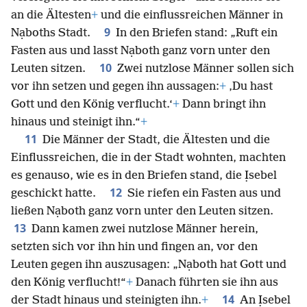
an die Ältesten
+
und die einflussreichen Männer in
9
Nạboths Stadt.
In den Briefen stand: „Ruft ein
Fasten aus und lasst Nạboth ganz vorn unter den
10
Leuten sitzen.
Zwei nutzlose Männer sollen sich
vor ihn setzen und gegen ihn aussagen:
+
‚Du hast
Gott und den König verflucht.‘
+
Dann bringt ihn
hinaus und steinigt ihn.“
+
11
Die Männer der Stadt, die Ältesten und die
Einflussreichen, die in der Stadt wohnten, machten
es genauso, wie es in den Briefen stand, die Ịsebel
12
geschickt hatte.
Sie riefen ein Fasten aus und
ließen Nạboth ganz vorn unter den Leuten sitzen.
13
Dann kamen zwei nutzlose Männer herein,
setzten sich vor ihn hin und fingen an, vor den
Leuten gegen ihn auszusagen: „Nạboth hat Gott und
den König verflucht!“
+
Danach führten sie ihn aus
14
der Stadt hinaus und steinigten ihn.
+
An Ịsebel