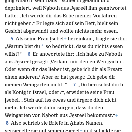
ging Ạhab in sein Haus – schlecht gelaunt und
deprimiert, weil Nạboth aus Jẹsreël ihm geantwortet
hatte: „Ich werde dir das Erbe meiner Vorfahren
nicht geben.“ Er legte sich auf sein Bett, hielt sein
Gesicht abgewandt und wollte nichts mehr essen.
5
Als seine Frau Ịsebel
+
hereinkam, fragte sie ihn:
*
„Warum bist du
so bedrückt, dass du nichts essen
6
willst?“
Er antwortete ihr: „Ich habe zu Nạboth
aus Jẹsreël gesagt: ‚Verkauf mir deinen Weingarten.
Oder wenn dir das lieber ist, gebe ich dir als Ersatz
einen anderen.‘ Aber er hat gesagt: ‚Ich gebe dir
7
meinen Weingarten nicht.‘“
„Du herrschst doch
als König in Israel, oder?“, erwiderte seine Frau
Ịsebel. „Steh auf, iss etwas und ärgere dich nicht
mehr. Ich werde dafür sorgen, dass du den
Weingarten von Nạboth aus Jẹsreël bekommst.“
+
8
Also schrieb sie Briefe in Ạhabs Namen,
versiegelte sie mit seinem Siegel
+
und schickte sie