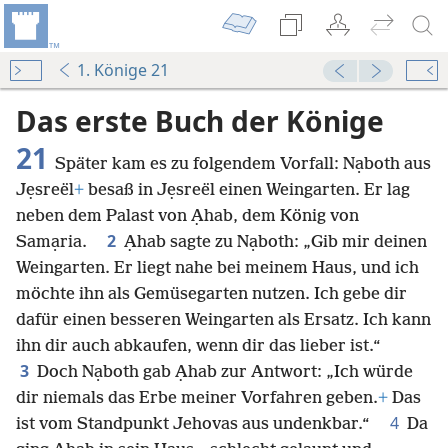
1. Könige 21
Das erste Buch der Könige
21
Später kam es zu folgendem Vorfall: Nạboth aus
Jẹsreël
+
besaß in Jẹsreël einen Weingarten. Er lag
neben dem Palast von Ạhab, dem König von
2
Samạria.
Ạhab sagte zu Nạboth: „Gib mir deinen
Weingarten. Er liegt nahe bei meinem Haus, und ich
möchte ihn als Gemüsegarten nutzen. Ich gebe dir
dafür einen besseren Weingarten als Ersatz. Ich kann
ihn dir auch abkaufen, wenn dir das lieber ist.“
3
Doch Nạboth gab Ạhab zur Antwort: „Ich würde
dir niemals das Erbe meiner Vorfahren geben.
+
Das
4
ist vom Standpunkt Jehovas aus undenkbar.“
Da