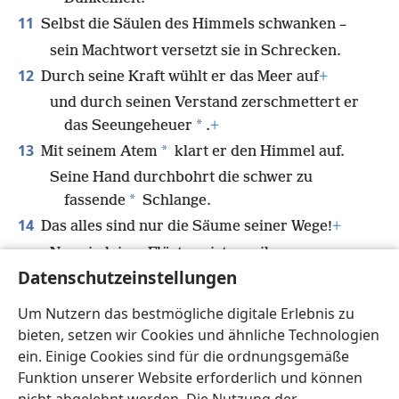
11
Selbst die Säulen des Himmels schwanken –
sein Machtwort versetzt sie in Schrecken.
12
Durch seine Kraft wühlt er das Meer auf
+
und durch seinen Verstand zerschmettert er
*
das Seeungeheuer
.
+
13
*
Mit seinem Atem
klart er den Himmel auf.
Seine Hand durchbohrt die schwer zu
*
fassende
Schlange.
14
Das alles sind nur die Säume seiner Wege!
+
Nur ein leises Flüstern ist von ihm zu
Datenschutzeinstellungen
vernehmen!
Deshalb: Wer kann seinen machtvollen
Um Nutzern das bestmögliche digitale Erlebnis zu
Donner verstehen?“
+
bieten, setzen wir Cookies und ähnliche Technologien
ein. Einige Cookies sind für die ordnungsgemäße
Funktion unserer Website erforderlich und können