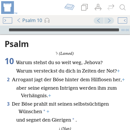
Psalm 10
Audio Player
00:00
Psalm
ל
(Lamed)
10
Warum stehst du so weit weg, Jehova?
Warum versteckst du dich in Zeiten der Not?
+
2
Arrogant jagt der Böse hinter dem Hilflosen her,
+
aber seine eigenen Intrigen werden ihm zum
Verhängnis.
+
3
Der Böse prahlt mit seinen selbstsüchtigen
*
Wünschen
+
*
und segnet den Gierigen
.
נ
(Nun)