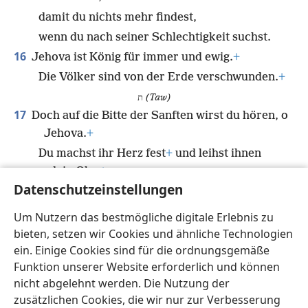
damit du nichts mehr findest,
wenn du nach seiner Schlechtigkeit suchst.
16
Jehova ist König für immer und ewig.
+
Die Völker sind von der Erde verschwunden.
+
ת
(Taw)
17
Doch auf die Bitte der Sanften wirst du hören, o
Jehova.
+
Du machst ihr Herz fest
+
und leihst ihnen
dein Ohr.
+
Datenschutzeinstellungen
18
Dem Vaterlosen und dem Unterdrückten
verschaffst du Recht,
+
Um Nutzern das bestmögliche digitale Erlebnis zu
damit ihnen der sterbliche Mensch der Erde
bieten, setzen wir Cookies und ähnliche Technologien
keine Angst mehr machen kann.
+
ein. Einige Cookies sind für die ordnungsgemäße
Funktion unserer Website erforderlich und können
nicht abgelehnt werden. Die Nutzung der
zusätzlichen Cookies, die wir nur zur Verbesserung