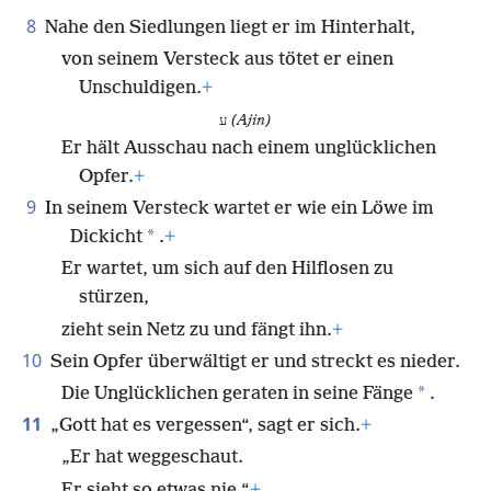
8
Nahe den Siedlungen liegt er im Hinterhalt,
von seinem Versteck aus tötet er einen
Unschuldigen.
+
ע
(Ajin)
Er hält Ausschau nach einem unglücklichen
Opfer.
+
9
In seinem Versteck wartet er wie ein Löwe im
*
Dickicht
.
+
Er wartet, um sich auf den Hilflosen zu
stürzen,
zieht sein Netz zu und fängt ihn.
+
10
Sein Opfer überwältigt er und streckt es nieder.
*
Die Unglücklichen geraten in seine Fänge
.
11
„Gott hat es vergessen“, sagt er sich.
+
„Er hat weggeschaut.
Er sieht so etwas nie.“
+