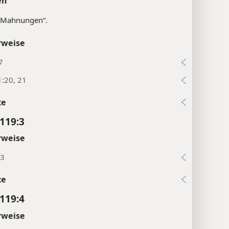
en
„Mahnungen“.
rweise
7
:20, 21
xe
119:3
rweise
:3
xe
119:4
rweise