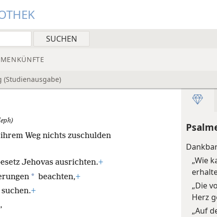
IOTHEK
MMENKÜNFTE
g (Studienausgabe)
leph)
Psalme
uf ihrem Weg nichts zuschulden
Dankbar
„Wie k
esetz Jehovas ausrichten.
+
erhalt
*
nerungen
beachten,
+
„Die v
 suchen.
+
Herz 
,
„Auf d