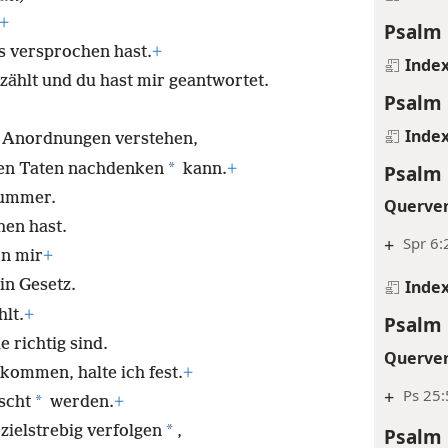
+
Psalm 
s versprochen hast.
+
Inde
zählt und du hast mir geantwortet.
Psalm 
Inde
 Anordnungen verstehen,
*
Psalm 
ren Taten nachdenken
kann.
+
Kummer.
Querve
hen hast.
+
Spr 6:
on mir
+
Inde
in Gesetz.
lt.
+
Psalm 
e richtig sind.
Querve
kommen, halte ich fest.
+
+
Ps 25:
*
scht
werden.
+
*
zielstrebig verfolgen
,
Psalm 