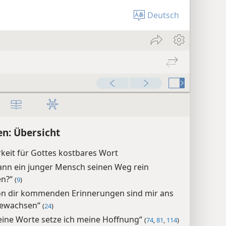
Deutsch
n: Übersicht
keit für Gottes kostbares Wort
ann ein junger Mensch seinen Weg rein
en?“
(
9
)
on dir kommenden Erinnerungen sind mir ans
gewachsen“
(
24
)
eine Worte setze ich meine Hoffnung“
(
74
,
81
,
114
)