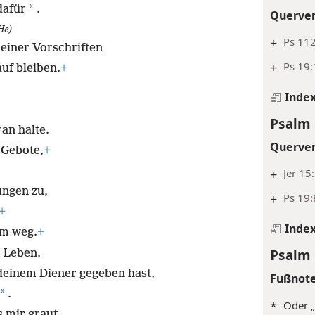
*
dafür
.
Querve
He)
+
Ps 11
einer Vorschriften
+
Ps 19:
uf bleiben.
+
Inde
Psalm 
an halte.
Querve
 Gebote,
+
+
Jer 15
ngen zu,
+
Ps 19:
+
Inde
em weg.
+
Psalm 
 Leben.
 deinem Diener gegeben hast,
Fußnot
*
.
*
Oder „
 mir graut,