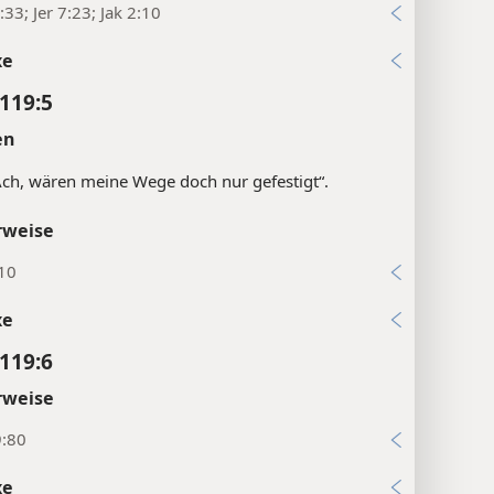
33; Jer 7:23; Jak 2:10
xe
119:5
en
Ach, wären meine Wege doch nur gefestigt“.
rweise
:10
xe
119:6
rweise
9:80
xe