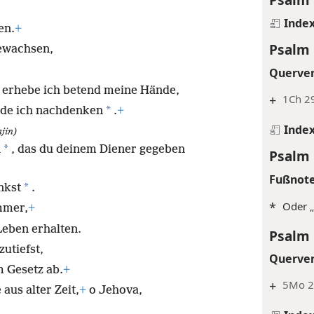
Inde
en.
+
Psalm 
gewachsen,
Querve
erhebe ich betend meine Hände,
+
1Ch 2
*
rde ich nachdenken
.
+
Inde
jin)
*
n
, das du deinem Diener gegeben
Psalm 
Fußnot
*
nkst
.
*
Oder „
mmer,
+
Leben erhalten.
Psalm 
utiefst,
Querve
m Gesetz ab.
+
+
5Mo 2
aus alter Zeit,
+
o Jehova,