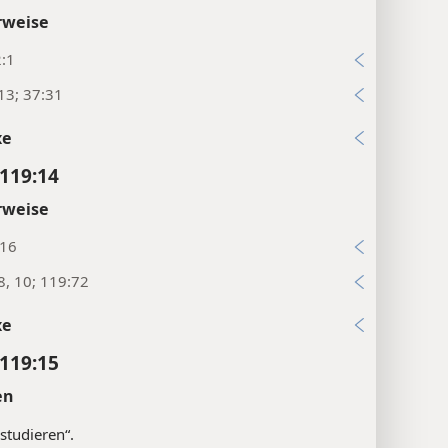
rweise
2:1
13; 37:31
xe
119:14
rweise
:16
8, 10; 119:72
xe
119:15
en
studieren“.