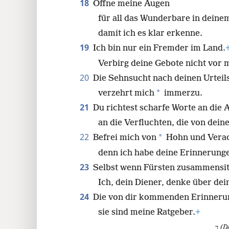
18
Öffne meine Augen
für all das Wunderbare in deine
168
damit ich es klar erkenne.
19
176
Ich bin nur ein Fremder im Land.
Verbirg deine Gebote nicht vor m
20
Die Sehnsucht nach deinen Urtei
*
verzehrt mich
immerzu.
21
Du richtest scharfe Worte an di
an die Verfluchten, die von dei
22
*
Befrei mich von
Hohn und Verac
denn ich habe deine Erinnerunge
23
Selbst wenn Fürsten zusammensit
Ich, dein Diener, denke über dei
24
Die von dir kommenden Erinnerun
sie sind meine Ratgeber.
+
ד
(D