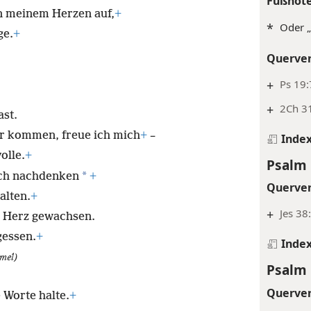
Fußnot
in meinem Herzen auf,
+
*
Oder 
ge.
+
Querve
+
Ps 19:
+
2Ch 31
ast.
ir kommen, freue ich mich
+
–
Inde
olle.
+
Psalm 
*
ch nachdenken
+
Querve
alten.
+
+
Jes 38
 Herz gewachsen.
gessen.
+
Inde
mel)
Psalm 
Querve
 Worte halte.
+