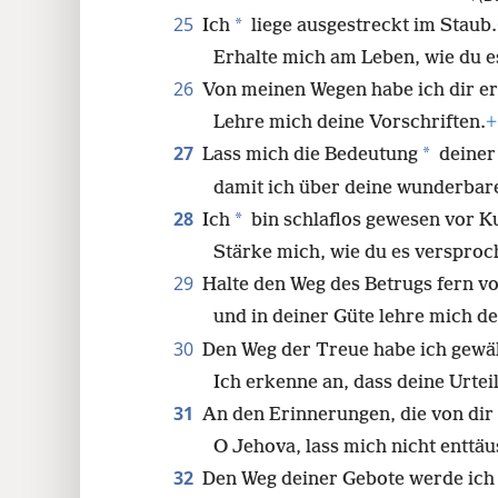
25
*
Ich
liege ausgestreckt im Staub.
Erhalte mich am Leben, wie du e
26
Von meinen Wegen habe ich dir er
Lehre mich deine Vorschriften.
+
27
*
Lass mich die Bedeutung
deiner
damit ich über deine wunderba
28
*
Ich
bin schlaflos gewesen vor 
Stärke mich, wie du es versproc
29
Halte den Weg des Betrugs fern v
und in deiner Güte lehre mich de
30
Den Weg der Treue habe ich gewäh
Ich erkenne an, dass deine Urteil
31
An den Erinnerungen, die von dir 
O Jehova, lass mich nicht enttäu
32
Den Weg deiner Gebote werde ich 