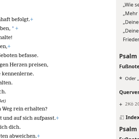
„Wie s
„Mehr 
haft befolgt.
+
„Deine
*
iben,
+
„Deine
halte!
Friede
en,
+
Psalm 
Geboten befasse.
igen Herzen preisen,
Fußnot
e kennenlerne.
*
Oder „
alten.
Querve
ch.
Bet)
+
2Kö 20
 Weg rein erhalten?
Inde
t und auf sich aufpasst.
+
ich dich.
Psalm 
oten abweichen.
+