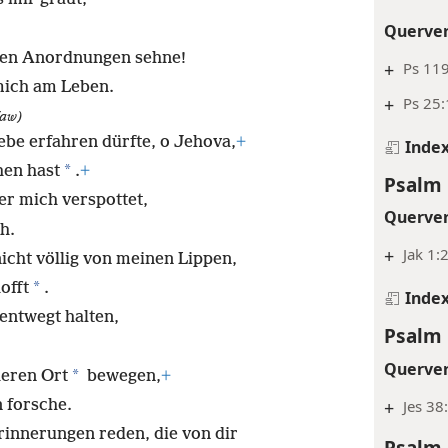
Querve
inen Anordnungen sehne!
+
Ps 119
 mich am Leben.
+
Ps 25
aw)
ebe erfahren dürfte, o Jehova,
+
Inde
*
hen hast
.
+
Psalm 
r mich verspottet,
Querve
h.
+
Jak 1:
icht völlig von meinen Lippen,
*
offt
.
Inde
entwegt halten,
Psalm 
Querve
*
heren Ort
bewegen,
+
 forsche.
+
Jes 38
rinnerungen reden, die von dir
Psalm 