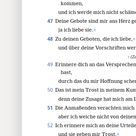
kommen,
und ich werde mich nicht schäm
47
Deine Gebote sind mir ans Herz 
ja ich liebe sie.
+
48
Zu deinen Geboten, die ich liebe,
+
und über deine Vorschriften we
ז
(Za
49
Erinnere dich an das Verspreche
hast,
durch das du mir Hoffnung sche
50
Das ist mein Trost in meinem Ku
denn deine Zusage hat mich am 
51
Die Anmaßenden verachten mich z
aber ich weiche nicht von deine
52
Ich erinnere mich an deine Urteile 
und sie geben mir Trost.
+