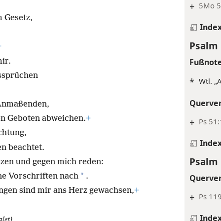
+
5Mo 5:
m Gesetz,
Inde
Psalm 
+
ir.
Fußnot
lssprüchen
*
Wtl. „
Querve
e Anmaßenden,
nen Geboten abweichen.
+
+
Ps 51
htung,
Inde
n beachtet.
Psalm 
zen und gegen mich reden:
*
ne Vorschriften nach
.
Querve
gen sind mir ans Herz gewachsen,
+
+
Ps 11
Inde
alet)