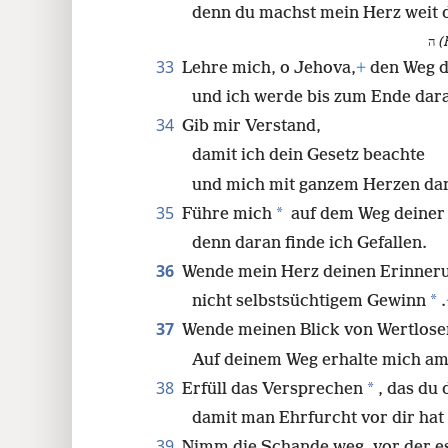
denn du machst mein Herz weit 
ה
(
33
Lehre mich, o Jehova,
+
den Weg d
und ich werde bis zum Ende dara
34
Gib mir Verstand,
damit ich dein Gesetz beachte
und mich mit ganzem Herzen dar
35
*
Führe mich
auf dem Weg deiner
denn daran finde ich Gefallen.
36
Wende mein Herz deinen Erinneru
*
nicht selbstsüchtigem Gewinn
.
37
Wende meinen Blick von Wertlos
Auf deinem Weg erhalte mich am
38
*
Erfüll das Versprechen
, das du
damit man Ehrfurcht vor dir hat
39
Nimm die Schande weg, vor der es