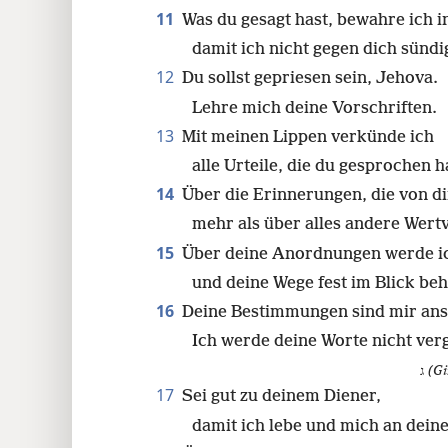
11
Was du gesagt hast, bewahre ich 
96
damit ich nicht gegen dich sündi
104
12
Du sollst gepriesen sein, Jehova.
Lehre mich deine Vorschriften.
112
13
Mit meinen Lippen verkünde ich
alle Urteile, die du gesprochen h
120
14
Über die Erinnerungen, die von d
mehr als über alles andere Wertv
128
15
Über deine Anordnungen werde i
136
und deine Wege fest im Blick beh
16
Deine Bestimmungen sind mir ans
144
Ich werde deine Worte nicht ver
ג
(Gi
152
17
Sei gut zu deinem Diener,
damit ich lebe und mich an deine
160