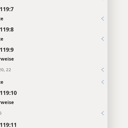
119:7
xe
119:8
xe
119:9
rweise
20, 22
xe
119:10
rweise
5
119:11