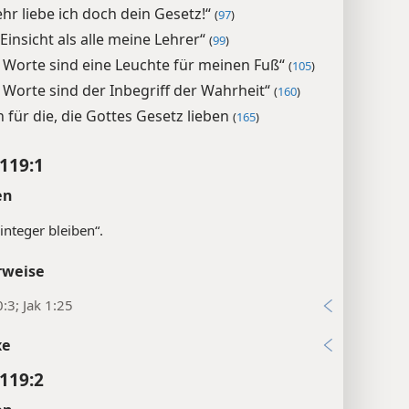
ehr liebe ich doch dein Gesetz!“
(
97
)
Einsicht als alle meine Lehrer“
(
99
)
 Worte sind eine Leuchte für meinen Fuß“
(
105
)
 Worte sind der Inbegriff der Wahrheit“
(
160
)
n für die, die Gottes Gesetz lieben
(
165
)
119:1
en
integer bleiben“.
rweise
:3; Jak 1:25
xe
119:2