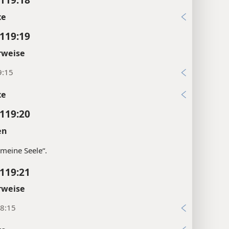
xe
119:19
rweise
9:15
xe
119:20
en
meine Seele“.
119:21
rweise
8:15