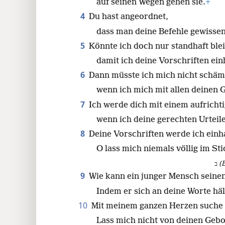
24
auf seinen Wegen gehen sie.
+
4
Du hast angeordnet,
32
dass man deine Befehle gewissen
5
Könnte ich doch nur standhaft ble
40
damit ich deine Vorschriften ein
6
Dann müsste ich mich nicht schäm
48
wenn ich mich mit allen deinen 
7
Ich werde dich mit einem aufricht
56
wenn ich deine gerechten Urteil
64
8
Deine Vorschriften werde ich einh
O lass mich niemals völlig im Sti
72
ב
(
9
Wie kann ein junger Mensch seinen
80
Indem er sich an deine Worte häl
10
Mit meinem ganzen Herzen suche 
88
Lass mich nicht von deinen Geb