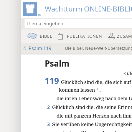
Wachtturm ONLINE-BIBL
BIBEL
PUBLIKATIONEN
ZUSA
Psalm 119
Die Bibel. Neue-Welt-Übersetzun
Psalm
א
(A
119
Glücklich sind die, die sich a
*
kommen lassen
,
die ihren Lebensweg nach dem G
8
2
Glücklich sind die, die seine Erin
die mit ganzem Herzen nach ihm
16
3
Sie verüben keine Ungerechtigkeit