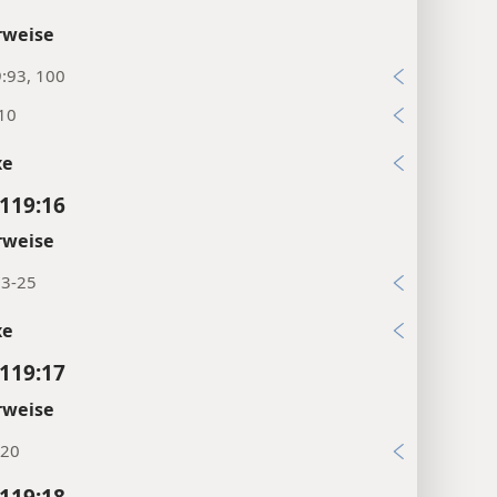
rweise
:93, 100
:10
xe
119:16
rweise
23-25
xe
119:17
rweise
:20
119:18