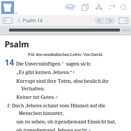
Psalm 14
Audio Player
00:00
Psalm
Für den musikalischen Leiter. Von David.
14
*
Die Unvernünftigen
sagen sich:
„Es gibt keinen Jehova.“
+
Korrupt sind ihre Taten, abscheulich ihr
Verhalten.
Keiner tut Gutes.
+
2
Doch Jehova schaut vom Himmel auf die
Menschen hinunter,
um zu sehen, ob irgendjemand Einsicht hat,
ob irgendjemand Jehova sucht.
+