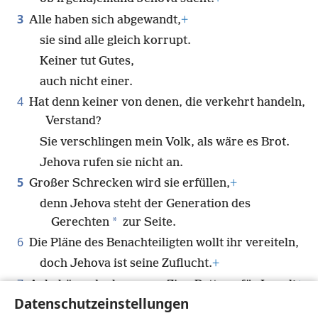
3
Alle haben sich abgewandt,
+
sie sind alle gleich korrupt.
Keiner tut Gutes,
auch nicht einer.
4
Hat denn keiner von denen, die verkehrt handeln,
Verstand?
Sie verschlingen mein Volk, als wäre es Brot.
Jehova rufen sie nicht an.
5
Großer Schrecken wird sie erfüllen,
+
denn Jehova steht der Generation des
*
Gerechten
zur Seite.
6
Die Pläne des Benachteiligten wollt ihr vereiteln,
doch Jehova ist seine Zuflucht.
+
7
Ach, käme doch nur aus Zion Rettung für Israel!
+
Datenschutzeinstellungen
Wenn Jehova sein Volk aus der