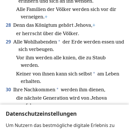
erinnern und sich an ihn wenden.
Alle Familien der Völker werden sich vor dir
verneigen.
+
28
Denn das Königtum gehört Jehova,
+
er herrscht über die Völker.
29
*
Alle Wohlhabenden
der Erde werden essen und
sich verbeugen.
Vor ihm werden alle knien, die zu Staub
werden.
*
Keiner von ihnen kann sich selbst
am Leben
erhalten.
30
*
Ihre Nachkommen
werden ihm dienen,
die nächste Generation wird von Jehova
erfahren.
Datenschutzeinstellungen
31
Man wird kommen und von seiner
*
Gerechtigkeit
erzählen.
Um Nutzern das bestmögliche digitale Erlebnis zu