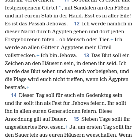
sollt ihr verbrennen.
+
So sollt ihr es essen: mit
*
festgezogenem Gürtel
, mit Sandalen an den Füßen
und mit eurem Stab in der Hand. Esst es in aller Eile!
12
Es ist das Passah Jehovas.
Ich werde nämlich in
dieser Nacht durch Ägypten gehen und dort jeden
Erstgeborenen töten – ob Mensch oder Tier.
+
Ich
werde an allen Göttern Ägyptens mein Urteil
13
vollstrecken.
+
Ich bin Jehova.
Das Blut soll ein
Zeichen an den Häusern sein, in denen ihr seid. Ich
werde das Blut sehen und an euch vorbeigehen, und
die Plage wird euch nicht treffen, wenn ich Ägypten
bestrafe.
+
14
Dieser Tag soll für euch ein Gedenktag sein
und ihr sollt ihn als Fest für Jehova feiern. Ihr sollt
ihn in allen euren Generationen feiern. Diese
15
Anordnung gilt auf Dauer.
Sieben Tage sollt ihr
ungesäuertes Brot essen.
+
Ja, am ersten Tag sollt ihr
den Sauerteig aus euren Häusern wegschaffen. Wenn