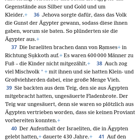
Gegenstände aus Silber und Gold und um
36
Kleider.
+
Jehova sorgte dafür, dass das Volk
die Gunst der Ägypter gewann, sodass diese ihnen
gaben, worum sie baten. So plünderten sie die
Ägypter aus.
+
37
Die Israeliten brachen dann von Rạmses
+
in
Richtung Sụkkoth auf.
+
Es waren 600 000 Männer zu
38
Fuß – die Kinder nicht mitgezählt.
+
Auch zog
*
viel Mischvolk
+
mit ihnen und sie hatten Klein- und
Großviehherden dabei, eine große Menge Vieh.
39
Sie backten aus dem Teig, den sie aus Ägypten
mitgebracht hatten, ungesäuerte Fladenbrote. Der
Teig war ungesäuert, denn sie waren so plötzlich aus
Ägypten vertrieben worden, dass sie keinen Proviant
vorbereiten konnten.
+
40
Der Aufenthalt der Israeliten, die in Ägypten
41
gelebt hatten,
+
dauerte 430 Jahre.
+
Auf den