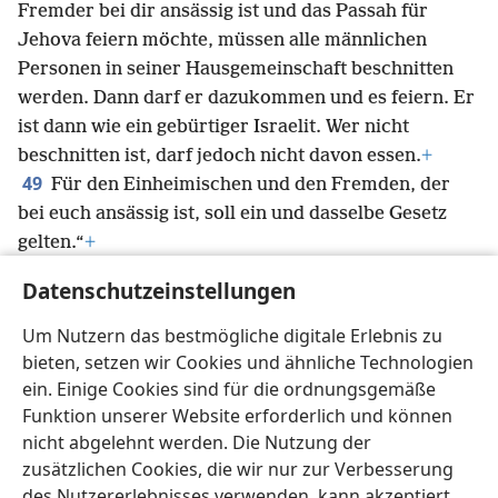
Fremder bei dir ansässig ist und das Passah für
Jehova feiern möchte, müssen alle männlichen
Personen in seiner Hausgemeinschaft beschnitten
werden. Dann darf er dazukommen und es feiern. Er
ist dann wie ein gebürtiger Israelit. Wer nicht
beschnitten ist, darf jedoch nicht davon essen.
+
49
Für den Einheimischen und den Fremden, der
bei euch ansässig ist, soll ein und dasselbe Gesetz
gelten.“
+
50
Die Israeliten machten alles genau so, wie
Datenschutzeinstellungen
Jehova es Moses und Aaron aufgetragen hatte.
51
Genau so machten sie es.
An ebendiesem Tag
Um Nutzern das bestmögliche digitale Erlebnis zu
*
führte Jehova die Israeliten mit ihren Scharen
aus
bieten, setzen wir Cookies und ähnliche Technologien
Ägypten heraus.
ein. Einige Cookies sind für die ordnungsgemäße
Funktion unserer Website erforderlich und können
nicht abgelehnt werden. Die Nutzung der
zusätzlichen Cookies, die wir nur zur Verbesserung
des Nutzererlebnisses verwenden, kann akzeptiert