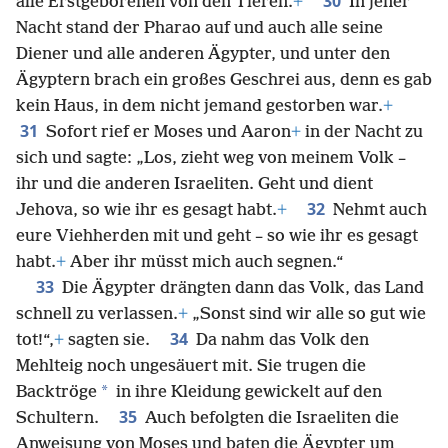
30
alle Erstgeborenen von den Tieren.
+
In jener
Nacht stand der Pharao auf und auch alle seine
Diener und alle anderen Ägypter, und unter den
Ägyptern brach ein großes Geschrei aus, denn es gab
kein Haus, in dem nicht jemand gestorben war.
+
31
Sofort rief er Moses und Aaron
+
in der Nacht zu
sich und sagte: „Los, zieht weg von meinem Volk –
ihr und die anderen Israeliten. Geht und dient
32
Jehova, so wie ihr es gesagt habt.
+
Nehmt auch
eure Viehherden mit und geht – so wie ihr es gesagt
habt.
+
Aber ihr müsst mich auch segnen.“
33
Die Ägypter drängten dann das Volk, das Land
schnell zu verlassen.
+
„Sonst sind wir alle so gut wie
34
tot!“,
+
sagten sie.
Da nahm das Volk den
Mehlteig noch ungesäuert mit. Sie trugen die
*
Backtröge
in ihre Kleidung gewickelt auf den
35
Schultern.
Auch befolgten die Israeliten die
Anweisung von Moses und baten die Ägypter um