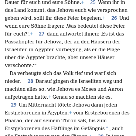
25
Dauer für euch und eure Söhne.
+
Wenn ihr in
das Land kommt, das Jehova euch wie versprochen
26
geben wird, sollt ihr diese Feier begehen.
+
Und
wenn eure Söhne fragen: ‚Was bedeutet diese Feier
27
für euch?‘,
+
dann antwortet ihnen: ‚Es ist das
Passahopfer für Jehova, der an den Häusern der
Israeliten in Ägypten vorbeiging, als er die Plage
über die Ägypter brachte, aber unsere Häuser
verschonte.‘“
Da verbeugte sich das Volk tief und warf sich
28
nieder.
Darauf gingen die Israeliten weg und
machten alles so, wie Jehova es Moses und Aaron
aufgetragen hatte.
+
Genau so machten sie es.
29
Um Mitternacht tötete Jehova dann jeden
Erstgeborenen in Ägypten:
+
vom Erstgeborenen des
Pharao, der auf seinem Thron saß, bis zum
*
Erstgeborenen des Häftlings im Gefängnis
, auch