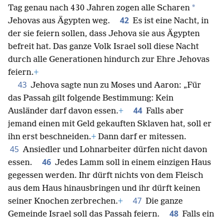
*
Tag genau nach 430 Jahren zogen alle Scharen
42
Jehovas aus Ägypten weg.
Es ist eine Nacht, in
der sie feiern sollen, dass Jehova sie aus Ägypten
befreit hat. Das ganze Volk Israel soll diese Nacht
durch alle Generationen hindurch zur Ehre Jehovas
feiern.
+
43
Jehova sagte nun zu Moses und Aaron: „Für
das Passah gilt folgende Bestimmung: Kein
44
Ausländer darf davon essen.
+
Falls aber
jemand einen mit Geld gekauften Sklaven hat, soll er
ihn erst beschneiden.
+
Dann darf er mitessen.
45
Ansiedler und Lohnarbeiter dürfen nicht davon
46
essen.
Jedes Lamm soll in einem einzigen Haus
gegessen werden. Ihr dürft nichts von dem Fleisch
aus dem Haus hinausbringen und ihr dürft keinen
47
seiner Knochen zerbrechen.
+
Die ganze
48
Gemeinde Israel soll das Passah feiern.
Falls ein